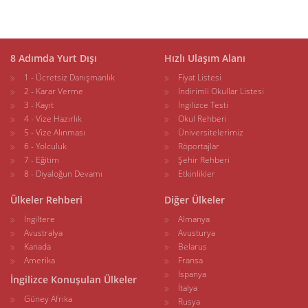
8 Adımda Yurt Dışı
Hızlı Ulaşım Alanı
1 - Ücretsiz Danışmanlık
Fiyat Listesi
2 - Karar Verme
İndirimli Okullar Listesi
3 - Kayıt
İngilizce Testi
4 - Vize Hazırlık
Okul Rehberi
5 - Vize Alınması
Üniversitelerimiz
6 - Yolculuk
Röportajlar
7 - Eğitim
Şehir Rehberi
8 - Diyaloğun Devamı
Etkinlikler
Ülkeler Rehberi
Diğer Ülkeler
İngiltere
Almanya
Avustralya
Avusturya
Kanada
Belarus
Amerika
Fransa
İspanya
İngilizce Konuşulan Ülkeler
İtalya
Güney Afrika
Rusya