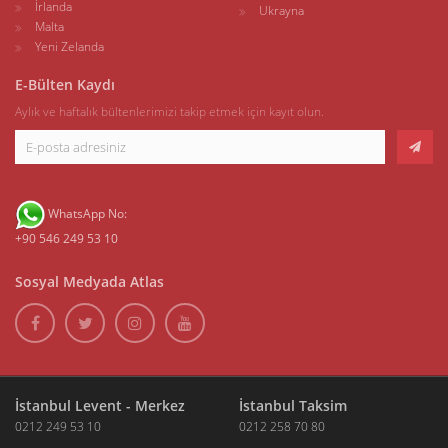
İrlanda
Ukrayna
Malta
Yeni Zelanda
E-Bülten Kaydı
Aylık ve haftalık bültenlerimizi takip etmek için kayıt olun.
WhatsApp No:
+90 546 249 53 10
Sosyal Medyada Atlas
İstanbul Levent - Merkez
İstanbul Taksim
0212 249 53 10
0212 258 70 80