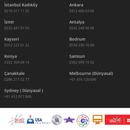
İstanbul Kadıköy
Ankara
0216 411 11 55
0312 466 63 66
İzmir
Antalya
0232 441 97 55
0242 248 96 66
Kayseri
Bodrum
0352 222 01 22
0530 299 76 80
Konya
Samsun
0332 354 04 14
0362 999 16 52
Çanakkale
Melbourne (Dünyasal)
0286 217 22 77
+61 416 120 096
Sydney ( Dünyasal )
+61 412 917 840