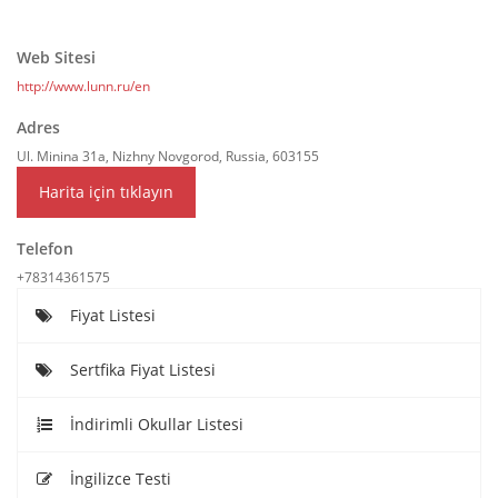
Web Sitesi
http://www.lunn.ru/en
Adres
Ul. Minina 31a, Nizhny Novgorod, Russia, 603155
Harita için tıklayın
Telefon
+78314361575
Fiyat Listesi
Sertfika Fiyat Listesi
İndirimli Okullar Listesi
İngilizce Testi