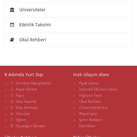
Üniversiteler
Etkinlik Takvimi
Okul Rehberi
8 Adımda Yurt Dışı
Hızlı Ulaşım Alanı
1 - Ücretsiz Danışmanlık
Fiyat Listesi
2 - Karar Verme
İndirimli Okullar Listesi
3 - Kayıt
İngilizce Testi
4 - Vize Hazırlık
Okul Rehberi
5 - Vize Alınması
Üniversitelerimiz
6 - Yolculuk
Röportajlar
7 - Eğitim
Şehir Rehberi
8 - Diyaloğun Devamı
Etkinlikler