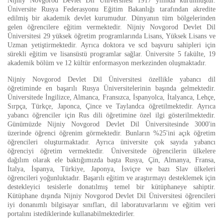
Nijniy Novgorod Devlet Dil Üniversitesi 1917 yılında kurulmuştur.
Üniversite Rusya Federasyonu Eğitim Bakanlığı tarafından akredite
edilmiş bir akademik devlet kurumudur. Dünyanın tüm bölgelerinden
gelen öğrencilere eğitim vermektedir. Nijniy Novgorod Devlet Dil
Üniversitesi 29 yüksek öğretim programlarında Lisans, Yüksek Lisans ve
Uzman yetiştirmektedir. Ayrıca doktora ve scd başvuru sahipleri için
sürekli eğitim ve lisansüstü programlar sağlar. Üniversite 5 fakülte, 19
akademik bölüm ve 12 kültür enformasyon merkezinden oluşmaktadır.
Nijniy Novgorod Devlet Dil Üniversitesi özellikle yabancı dil
öğretiminde en başarılı Rusya Üniversitelerinin başında gelmektedir.
Üniversitede İngilizce, Almanca, Fransızca, İspanyolca, İtalyanca, Lehçe,
Sırpça, Türkçe, Japonca, Çince ve Taylandca öğretilmektedir. Ayrıca
yabancı öğrenciler için Rus dili öğretimine özel ilgi gösterilmektedir.
Günümüzde Nijniy Novgorod Devlet Dil Üniversitesinde 3000'in
üzerinde öğrenci öğrenim görmektedir. Bunların %25'ini açık öğretim
öğrencileri oluşturmaktadır. Ayrıca üniversite çok sayıda yabancı
öğrenciyi öğretim vermektedir. Üniversitede öğrencilerin ülkelere
dağılım olarak ele baktığımızda başta Rusya, Çin, Almanya, Fransa,
İtalya, İspanya, Türkiye, Japonya, İsviçre ve bazı Slav ülkeleri
öğrencileri yoğunluktadır. Başarılı eğitim ve araştırmayı desteklemek için
destekleyici tesislerle donatılmış temel bir kütüphaneye sahiptir.
Kütüphane dışında Nijniy Novgorod Devlet Dil Üniversitesi öğrencileri
iyi donanımlı bilgisayar sınıfları, dil laboratuvarlarını ve eğitim veri
portalını istediklerinde kullanabilmektedirler.