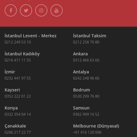
İstanbul Levent - Merkez
İstanbul Taksim
0212 249 53 10
0212 258 70 80
İstanbul Kadıköy
Ankara
0216 411 11 55
0312 466 63 66
İzmir
Antalya
0232 441 97 55
0242 248 96 66
Kayseri
Bodrum
0352 222 01 22
0530 299 76 80
Konya
Samsun
0332 354 04 14
0362 999 16 52
Çanakkale
Melbourne (Dünyasal)
0286 217 22 77
+61 416 120 096