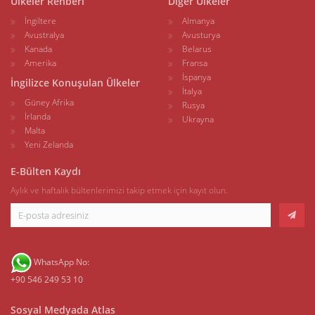
Ülkeler Rehberi
Diğer Ülkeler
İngiltere
Almanya
Avustralya
Avusturya
Kanada
Belarus
Amerika
Fransa
İspanya
İngilizce Konuşulan Ülkeler
İtalya
Güney Afrika
Rusya
İrlanda
Ukrayna
Malta
Yeni Zelanda
E-Bülten Kaydı
Aylık ve haftalık bültenlerimizi takip etmek için kayıt olun.
WhatsApp No:
+90 546 249 53 10
Sosyal Medyada Atlas