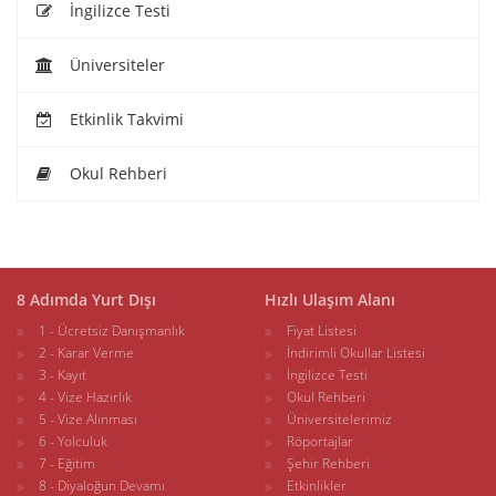
İngilizce Testi
Üniversiteler
Etkinlik Takvimi
Okul Rehberi
8 Adımda Yurt Dışı
Hızlı Ulaşım Alanı
1 - Ücretsiz Danışmanlık
Fiyat Listesi
2 - Karar Verme
İndirimli Okullar Listesi
3 - Kayıt
İngilizce Testi
4 - Vize Hazırlık
Okul Rehberi
5 - Vize Alınması
Üniversitelerimiz
6 - Yolculuk
Röportajlar
7 - Eğitim
Şehir Rehberi
8 - Diyaloğun Devamı
Etkinlikler