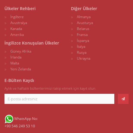
Ülkeler Rehberi
Diğer Ülkeler
İngiltere
Almanya
Avustralya
Avusturya
Kanada
Belarus
Amerika
Fransa
İspanya
İngilizce Konuşulan Ülkeler
İtalya
Güney Afrika
Rusya
İrlanda
Ukrayna
Malta
Yeni Zelanda
E-Bülten Kaydı
Aylık ve haftalık bültenlerimizi takip etmek için kayıt olun.
WhatsApp No:
+90 546 249 53 10