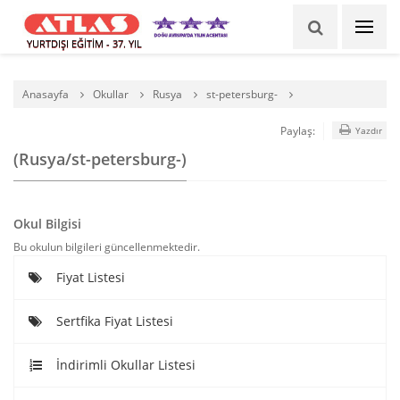
YURTDIŞI EĞİTİM - 37. YIL
Anasayfa
Okullar
Rusya
st-petersburg-
Paylaş:
Yazdır
(Rusya/st-petersburg-)
Okul Bilgisi
Bu okulun bilgileri güncellenmektedir.
Fiyat Listesi
Sertfika Fiyat Listesi
İndirimli Okullar Listesi