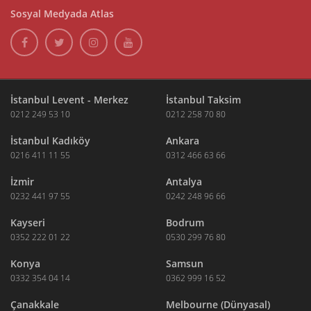
Sosyal Medyada Atlas
İstanbul Levent - Merkez
İstanbul Taksim
0212 249 53 10
0212 258 70 80
İstanbul Kadıköy
Ankara
0216 411 11 55
0312 466 63 66
İzmir
Antalya
0232 441 97 55
0242 248 96 66
Kayseri
Bodrum
0352 222 01 22
0530 299 76 80
Konya
Samsun
0332 354 04 14
0362 999 16 52
Çanakkale
Melbourne (Dünyasal)