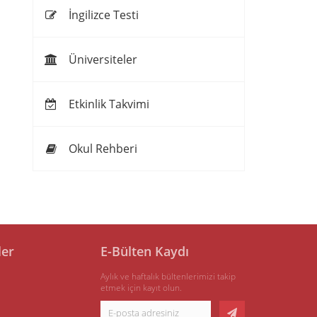
İngilizce Testi
Üniversiteler
Etkinlik Takvimi
Okul Rehberi
ler
E-Bülten Kaydı
Aylık ve haftalık bültenlerimizi takip
etmek için kayıt olun.