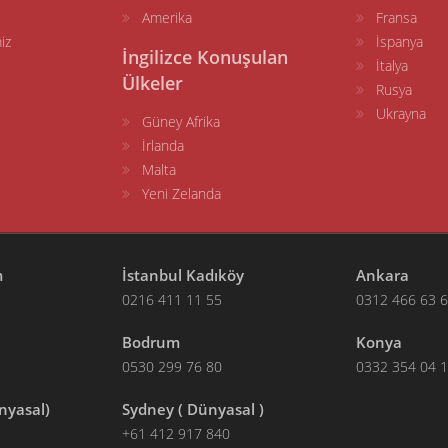
Amerika
Fransa
iz
İspanya
İngilizce Konuşulan
İtalya
Ülkeler
Rusya
Ukrayna
Güney Afrika
İrlanda
Malta
Yeni Zelanda
m
İstanbul Kadıköy
Ankara
0216 411 11 55
0312 466 63 
Bodrum
Konya
0530 299 76 80
0332 354 04 
nyasal)
Sydney ( Dünyasal )
+61 412 917 840