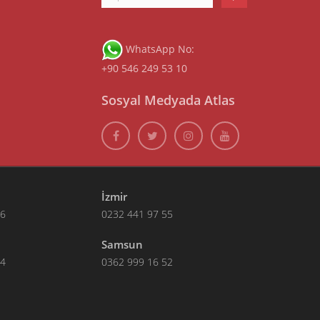
WhatsApp No:
+90 546 249 53 10
Sosyal Medyada Atlas
İzmir
66
0232 441 97 55
Samsun
14
0362 999 16 52