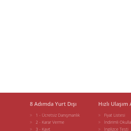
8 Adımda Yurt Dışı
Hızlı Ulaşım 
1 - Ücretsiz Danışmanlık
Fiyat Listesi
2 - Karar Verme
İndirimli Okulla
3 - Kayıt
İngilizce Testi