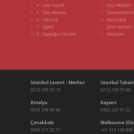
4 - Vize Hazırlık
Okul Rehberi
5 - Vize Alınması
Üniversitelerim
6 - Yolculuk
Röportajlar
7 - Eğitim
Şehir Rehberi
8 - Diyaloğun Devamı
Etkinlikler
İstanbul Levent - Merkez
İstanbul Taksi
0212 249 53 10
0212 258 70 80
Antalya
Kayseri
0242 248 96 66
0352 222 01 22
Çanakkale
Melbourne (Dü
0286 217 22 77
+61 416 120 096