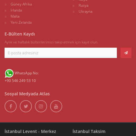
Güney Afrika
Rusya
İrlanda
Ukrayna
Malta
Yeni Zelanda
E-Bülten Kaydı
Aylık ve haftalık bültenlerimizi takip etmek için kayıt olun.
WhatsApp No:
+90 546 249 53 10
Sosyal Medyada Atlas
İstanbul Levent - Merkez
İstanbul Taksim