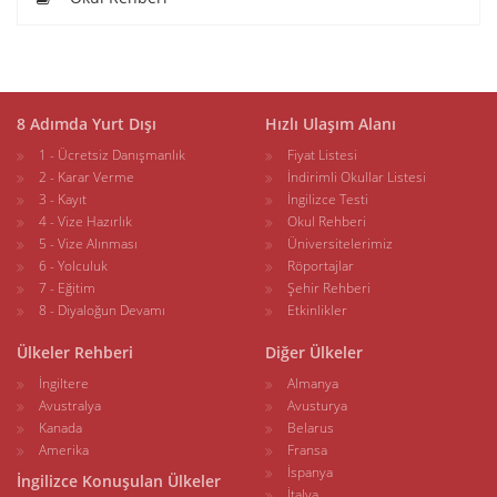
8 Adımda Yurt Dışı
Hızlı Ulaşım Alanı
1 - Ücretsiz Danışmanlık
Fiyat Listesi
2 - Karar Verme
İndirimli Okullar Listesi
3 - Kayıt
İngilizce Testi
4 - Vize Hazırlık
Okul Rehberi
5 - Vize Alınması
Üniversitelerimiz
6 - Yolculuk
Röportajlar
7 - Eğitim
Şehir Rehberi
8 - Diyaloğun Devamı
Etkinlikler
Ülkeler Rehberi
Diğer Ülkeler
İngiltere
Almanya
Avustralya
Avusturya
Kanada
Belarus
Amerika
Fransa
İspanya
İngilizce Konuşulan Ülkeler
İtalya