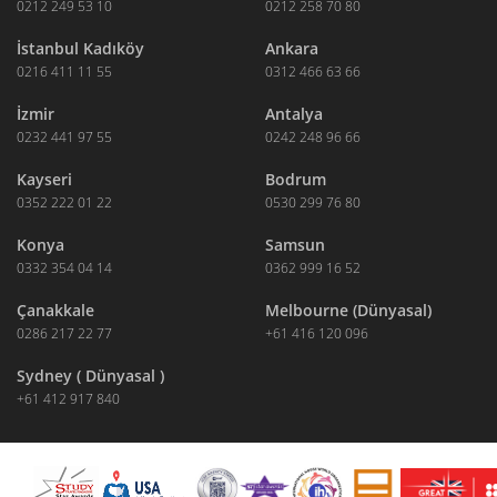
0212 249 53 10
0212 258 70 80
İstanbul Kadıköy
Ankara
0216 411 11 55
0312 466 63 66
İzmir
Antalya
0232 441 97 55
0242 248 96 66
Kayseri
Bodrum
0352 222 01 22
0530 299 76 80
Konya
Samsun
0332 354 04 14
0362 999 16 52
Çanakkale
Melbourne (Dünyasal)
0286 217 22 77
+61 416 120 096
Sydney ( Dünyasal )
+61 412 917 840