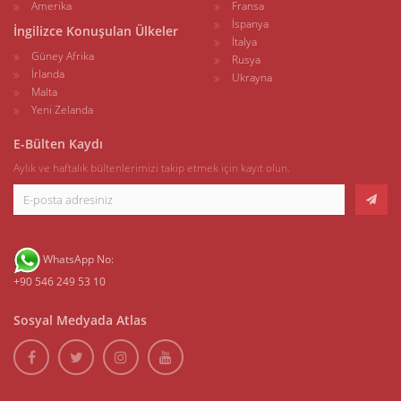
Amerika
Fransa
İspanya
İngilizce Konuşulan Ülkeler
İtalya
Güney Afrika
Rusya
İrlanda
Ukrayna
Malta
Yeni Zelanda
E-Bülten Kaydı
Aylık ve haftalık bültenlerimizi takip etmek için kayıt olun.
WhatsApp No:
+90 546 249 53 10
Sosyal Medyada Atlas