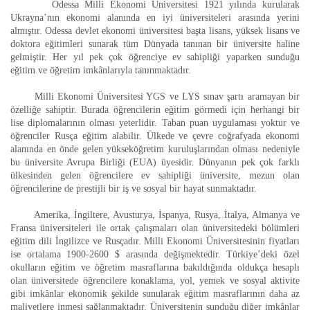
       Odessa Milli Ekonomi Üniversitesi 1921 yılında kurularak 
Ukrayna’nın ekonomi alanında en iyi üniversiteleri arasında yerini 
almıştır. Odessa devlet ekonomi üniversitesi başta lisans, yüksek lisans ve 
doktora eğitimleri sunarak tüm Dünyada tanınan bir üniversite haline 
gelmiştir. Her yıl pek çok öğrenciye ev sahipliği yaparken sunduğu 
eğitim ve öğretim imkânlarıyla tanınmaktadır.
Milli Ekonomi Üniversitesi YGS ve LYS sınav şartı aramayan bir 
özelliğe sahiptir. Burada öğrencilerin eğitim görmedi için herhangi bir 
lise diplomalarının olması yeterlidir. Taban puan uygulaması yoktur ve 
öğrenciler Rusça eğitim alabilir. Ülkede ve çevre coğrafyada ekonomi 
alanında en önde gelen yükseköğretim kuruluşlarından olması nedeniyle 
bu üniversite Avrupa Birliği (EUA) üyesidir. Dünyanın pek çok farklı 
ülkesinden gelen öğrencilere ev sahipliği üniversite, mezun olan 
öğrencilerine de prestijli bir iş ve sosyal bir hayat sunmaktadır.
Amerika, İngiltere, Avusturya, İspanya, Rusya, İtalya, Almanya ve 
Fransa üniversiteleri ile ortak çalışmaları olan üniversitedeki bölümleri 
eğitim dili İngilizce ve Rusçadır. Milli Ekonomi Üniversitesinin fiyatları 
ise ortalama 1900-2600 $ arasında değişmektedir. Türkiye’deki özel 
okulların eğitim ve öğretim masraflarına bakıldığında oldukça hesaplı 
olan üniversitede öğrencilere konaklama, yol, yemek ve sosyal aktivite 
gibi imkânlar ekonomik şekilde sunularak eğitim masraflarının daha az 
maliyetlere inmesi sağlanmaktadır. Üniversitenin sunduğu diğer imkânlar 