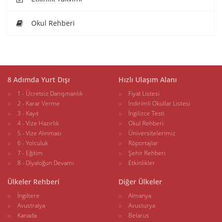
Okul Rehberi
8 Adımda Yurt Dışı
Hızlı Ulaşım Alanı
1 - Ücretsiz Danışmanlık
Fiyat Listesi
2 - Karar Verme
İndirimli Okullar Listesi
3 - Kayıt
İngilizce Testi
4 - Vize Hazırlık
Okul Rehberi
5 - Vize Alınması
Üniversitelerimiz
6 - Yolculuk
Röportajlar
7 - Eğitim
Şehir Rehberi
8 - Diyaloğun Devamı
Etkinlikler
Ülkeler Rehberi
Diğer Ülkeler
İngiltere
Almanya
Avustralya
Avusturya
Kanada
Belarus