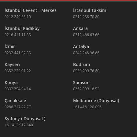
İstanbul Levent - Merkez
İstanbul Taksim
0212 249 53 10
0212 258 70 80
İstanbul Kadıköy
Ankara
0216 411 11 55
0312 466 63 66
İzmir
Antalya
0232 441 97 55
0242 248 96 66
Kayseri
Bodrum
0352 222 01 22
0530 299 76 80
Konya
Samsun
0332 354 04 14
0362 999 16 52
Çanakkale
Melbourne (Dünyasal)
0286 217 22 77
+61 416 120 096
Sydney ( Dünyasal )
+61 412 917 840