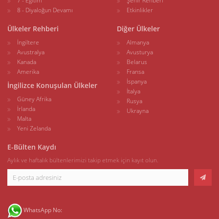
7 - Eğitim
Şehir Rehberi
8 - Diyaloğun Devamı
Etkinlikler
Ülkeler Rehberi
Diğer Ülkeler
İngiltere
Almanya
Avustralya
Avusturya
Kanada
Belarus
Amerika
Fransa
İspanya
İngilizce Konuşulan Ülkeler
İtalya
Güney Afrika
Rusya
İrlanda
Ukrayna
Malta
Yeni Zelanda
E-Bülten Kaydı
Aylık ve haftalık bültenlerimizi takip etmek için kayıt olun.
WhatsApp No: