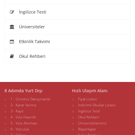
İngilizce Testi
Üniversiteler
Etkinlik Takvimi
Okul Rehberi
8 Adımda Yurt Dışı
Hızlı Ulaşım Alanı
1 - Ücretsiz Danışmanlık
Fiyat Listesi
2 - Karar Verme
İndirimli Okullar Listesi
3 - Kayıt
İngilizce Testi
4 - Vize Hazırlık
Okul Rehberi
5 - Vize Alınması
Üniversitelerimiz
6 - Yolculuk
Röportajlar