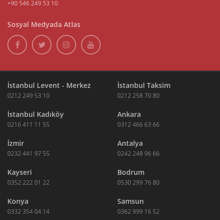
+90 546 249 53 10
Sosyal Medyada Atlas
İstanbul Levent - Merkez
İstanbul Taksim
0212 249 53 10
0212 258 70 80
İstanbul Kadıköy
Ankara
0216 411 11 55
0312 466 63 66
İzmir
Antalya
0232 441 97 55
0242 248 96 66
Kayseri
Bodrum
0352 222 01 22
0530 299 76 80
Konya
Samsun
0332 354 04 14
0362 999 16 52