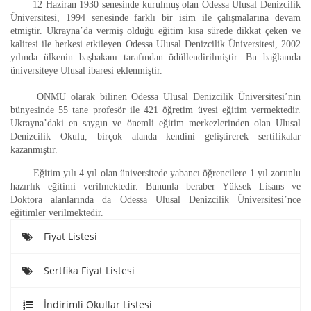
       12 Haziran 1930 senesinde kurulmuş olan Odessa Ulusal Denizcilik 
Üniversitesi, 1994 senesinde farklı bir isim ile çalışmalarına devam 
etmiştir. Ukrayna’da vermiş olduğu eğitim kısa sürede dikkat çeken ve 
kalitesi ile herkesi etkileyen 
Odessa Ulusal Denizcilik Üniversitesi
, 2002 
yılında ülkenin başbakanı tarafından ödüllendirilmiştir. Bu bağlamda 
üniversiteye Ulusal ibaresi eklenmiştir.
ONMU olarak bilinen Odessa Ulusal Denizcilik Üniversitesi’nin 
bünyesinde 55 tane profesör ile 421 öğretim üyesi eğitim vermektedir. 
Ukrayna’daki en saygın ve önemli eğitim merkezlerinden olan Ulusal 
Denizcilik Okulu, birçok alanda kendini geliştirerek sertifikalar 
kazanmıştır.
Eğitim yılı 4 yıl olan üniversitede yabancı öğrencilere 1 yıl zorunlu 
hazırlık eğitimi verilmektedir. Bununla beraber Yüksek Lisans ve 
Doktora alanlarında da Odessa Ulusal Denizcilik Üniversitesi’nce 
eğitimler verilmektedir.
Fiyat Listesi
Sertfika Fiyat Listesi
İndirimli Okullar Listesi