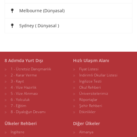
Melbourne (Dünyasal)
Sydney ( Dünyasal )
8 Adımda Yurt Dışı
Hızlı Ulaşım Alanı
1 - Ücretsiz Danışmanlık
Fiyat Listesi
2 - Karar Verme
İndirimli Okullar Listesi
3 - Kayıt
İngilizce Testi
4 - Vize Hazırlık
Okul Rehberi
5 - Vize Alınması
Üniversitelerimiz
6 - Yolculuk
Röportajlar
7 - Eğitim
Şehir Rehberi
8 - Diyaloğun Devamı
Etkinlikler
Ülkeler Rehberi
Diğer Ülkeler
İngiltere
Almanya