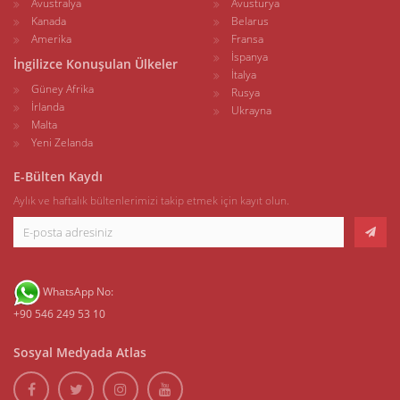
Avustralya
Avusturya
Kanada
Belarus
Amerika
Fransa
İspanya
İngilizce Konuşulan Ülkeler
İtalya
Güney Afrika
Rusya
İrlanda
Ukrayna
Malta
Yeni Zelanda
E-Bülten Kaydı
Aylık ve haftalık bültenlerimizi takip etmek için kayıt olun.
WhatsApp No:
+90 546 249 53 10
Sosyal Medyada Atlas