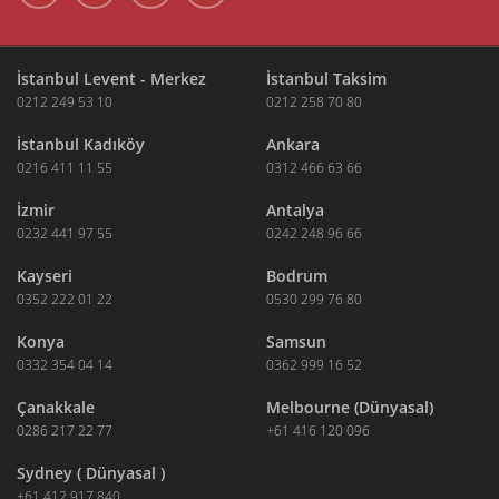
İstanbul Levent - Merkez
İstanbul Taksim
0212 249 53 10
0212 258 70 80
İstanbul Kadıköy
Ankara
0216 411 11 55
0312 466 63 66
İzmir
Antalya
0232 441 97 55
0242 248 96 66
Kayseri
Bodrum
0352 222 01 22
0530 299 76 80
Konya
Samsun
0332 354 04 14
0362 999 16 52
Çanakkale
Melbourne (Dünyasal)
0286 217 22 77
+61 416 120 096
Sydney ( Dünyasal )
+61 412 917 840