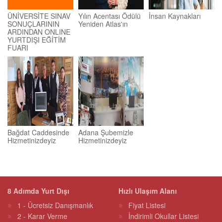
ÜNİVERSİTE SINAV
Yılın Acentası Ödülü
İnsan Kaynakları
SONUÇLARININ
Yeniden Atlas'ın
ARDINDAN ONLINE
YURTDIŞI EĞİTİM
FUARI
Bağdat Caddesinde
Adana Şubemizle
Hizmetinizdeyiz
Hizmetinizdeyiz
8 Adımda Yurt Dışı
Hızlı Ulaşım Alanı
1 - Ücretsiz Danışmanlık
Fiyat Listesi
2 - Karar Verme
İndirimli Okullar Listesi