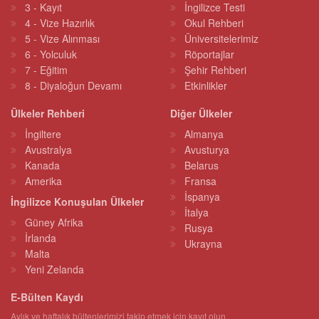
3 - Kayıt
İngilizce Testi
4 - Vize Hazırlık
Okul Rehberi
5 - Vize Alınması
Üniversitelerimiz
6 - Yolculuk
Röportajlar
7 - Eğitim
Şehir Rehberi
8 - Diyaloğun Devamı
Etkinlikler
Ülkeler Rehberi
Diğer Ülkeler
İngiltere
Almanya
Avustralya
Avusturya
Kanada
Belarus
Amerika
Fransa
İspanya
İngilizce Konuşulan Ülkeler
İtalya
Güney Afrika
Rusya
İrlanda
Ukrayna
Malta
Yeni Zelanda
E-Bülten Kaydı
Aylık ve haftalık bültenlerimizi takip etmek için kayıt olun.