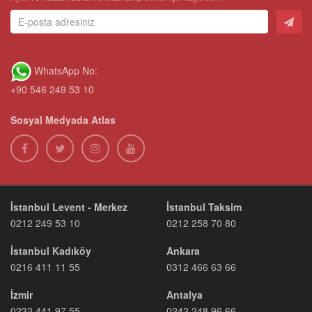
WhatsApp No:
+90 546 249 53 10
Sosyal Medyada Atlas
İstanbul Levent - Merkez
İstanbul Taksim
0212 249 53 10
0212 258 70 80
İstanbul Kadıköy
Ankara
0216 411 11 55
0312 466 63 66
İzmir
Antalya
0232 441 97 55
0242 248 96 66