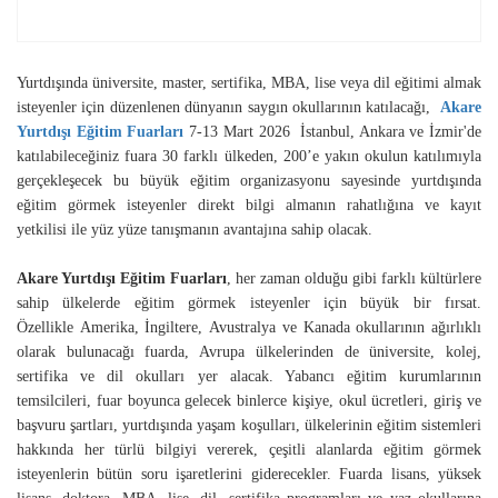
Yurtdışında üniversite, master, sertifika, MBA, lise veya dil eğitimi almak
isteyenler için düzenlenen dünyanın saygın okullarının katılacağı,
Akare
Yurtdışı Eğitim Fuarları
7-13 Mart 2026 İstanbul, Ankara ve İzmir'de
katılabileceğiniz fuara 30 farklı ülkeden, 200’e yakın okulun katılımıyla
gerçekleşecek bu büyük eğitim organizasyonu sayesinde yurtdışında
eğitim görmek isteyenler direkt bilgi almanın rahatlığına ve kayıt
yetkilisi ile yüz yüze tanışmanın avantajına sahip olacak.
Akare Yurtdışı Eğitim Fuarları
, her zaman olduğu gibi farklı kültürlere
sahip ülkelerde eğitim görmek isteyenler için büyük bir fırsat.
Özellikle Amerika, İngiltere, Avustralya ve Kanada okullarının ağırlıklı
olarak bulunacağı fuarda, Avrupa ülkelerinden de üniversite, kolej,
sertifika ve dil okulları yer alacak. Yabancı eğitim kurumlarının
temsilcileri, fuar boyunca gelecek binlerce kişiye, okul ücretleri, giriş ve
başvuru şartları, yurtdışında yaşam koşulları, ülkelerinin eğitim sistemleri
hakkında her türlü bilgiyi vererek, çeşitli alanlarda eğitim görmek
isteyenlerin bütün soru işaretlerini giderecekler. Fuarda lisans, yüksek