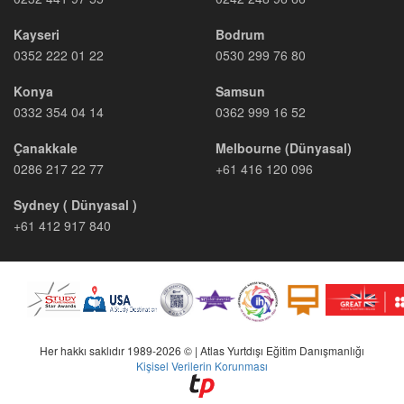
Kayseri
Bodrum
0352 222 01 22
0530 299 76 80
Konya
Samsun
0332 354 04 14
0362 999 16 52
Çanakkale
Melbourne (Dünyasal)
0286 217 22 77
+61 416 120 096
Sydney ( Dünyasal )
+61 412 917 840
Her hakkı saklıdır 1989-2026 © | Atlas Yurtdışı Eğitim Danışmanlığı
Kişisel Verilerin Korunması