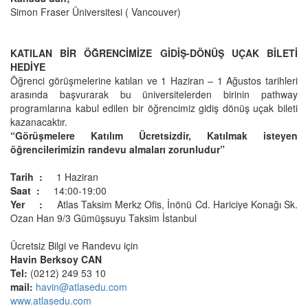
Simon Fraser Üniversitesi ( Vancouver)
KATILAN BİR ÖĞRENCİMİZE GİDİŞ-DÖNÜŞ UÇAK BİLETİ
HEDİYE
Öğrenci görüşmelerine katılan ve 1 Haziran – 1 Ağustos tarihleri
arasında başvurarak bu üniversitelerden birinin pathway
programlarına kabul edilen bir öğrencimiz gidiş dönüş uçak bileti
kazanacaktır.
“Görüşmelere Katılım Ücretsizdir, Katılmak isteyen
öğrencilerimizin randevu almaları zorunludur”
Tarih :
1 Haziran
Saat :
14:00-19:00
Yer :
Atlas Taksim Merkz Ofis, İnönü Cd. Hariciye Konağı Sk.
Ozan Han 9/3 Gümüşsuyu Taksim İstanbul
Ücretsiz Bilgi ve Randevu için
Havin Berksoy CAN
Tel:
(0212) 249 53 10
mail:
havin@atlasedu.com
www.atlasedu.com