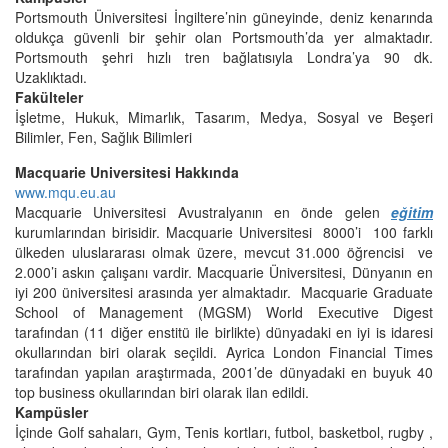
Portsmouth Üniversitesi İngiltere’nin güneyinde, deniz kenarında
oldukça güvenli bir şehir olan Portsmouth’da yer almaktadır.
Portsmouth şehri hızlı tren bağlatısıyla Londra’ya 90 dk.
Uzaklıktadı.
Fakülteler
İşletme, Hukuk, Mimarlık, Tasarım, Medya, Sosyal ve Beşeri
Bilimler, Fen, Sağlık Bilimleri
Macquarie Universitesi Hakkında
www.mqu.eu.au
Macquarie Universitesi Avustralyanın en önde gelen
eğitim
kurumlarından birisidir. Macquarie Universitesi 8000’i 100 farklı
ülkeden uluslararası olmak üzere, mevcut 31.000 öğrencisi ve
2.000’i askın çalışanı vardir. Macquarie Üniversitesi, Dünyanın en
iyi 200 üniversitesi arasında yer almaktadır. Macquarie Graduate
School of Management (MGSM) World Executive Digest
tarafından (11 diğer enstitü ile birlikte) dünyadaki en iyi is idaresi
okullarından biri olarak seçildi. Ayrica London Financial Times
tarafından yapılan araştırmada, 2001’de dünyadaki en buyuk 40
top business okullarından biri olarak ilan edildi.
Kampüsler
İçinde Golf sahaları, Gym, Tenis kortları, futbol, basketbol, rugby ,