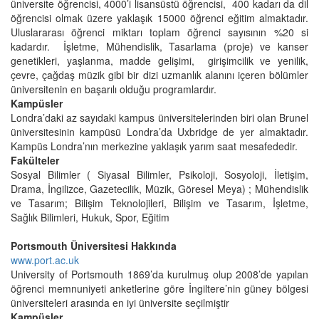
üniversite öğrencisi, 4000’i lisansüstü öğrencisi, 400 kadarı da dil
öğrencisi olmak üzere yaklaşık 15000 öğrenci eğitim almaktadır.
Uluslararası öğrenci miktarı toplam öğrenci sayısının %20 si
kadardır. İşletme, Mühendislik, Tasarlama (proje) ve kanser
genetikleri, yaşlanma, madde gelişimi, girişimcilik ve yenilik,
çevre, çağdaş müzik gibi bir dizi uzmanlık alanını içeren bölümler
üniversitenin en başarılı olduğu programlardır.
Kampüsler
Londra’daki az sayıdaki kampus üniversitelerinden biri olan Brunel
üniversitesinin kampüsü Londra’da Uxbridge de yer almaktadır.
Kampüs Londra’nın merkezine yaklaşık yarım saat mesafededir.
Fakülteler
Sosyal Bilimler ( Siyasal Bilimler, Psikoloji, Sosyoloji, İletişim,
Drama, İngilizce, Gazetecilik, Müzik, Göresel Meya) ; Mühendislik
ve Tasarım; Bilişim Teknolojileri, Bilişim ve Tasarım, İşletme,
Sağlık Bilimleri, Hukuk, Spor, Eğitim
Portsmouth Üniversitesi Hakkında
www.port.ac.uk
University of Portsmouth 1869’da kurulmuş olup 2008’de yapılan
öğrenci memnuniyeti anketlerine göre İngiltere’nin güney bölgesi
üniversiteleri arasında en iyi üniversite seçilmiştir
Kampüsler