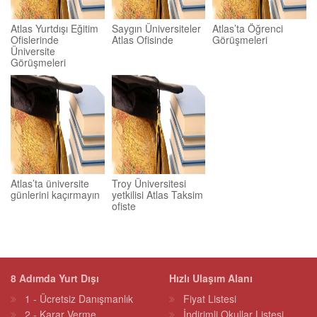
Atlas Yurtdışı Eğitim
Saygın Üniversiteler
Atlas’ta Öğrenci
Ofislerinde
Atlas Ofisinde
Görüşmeleri
Üniversite
Görüşmeleri
Atlas’ta üniversite
Troy Üniversitesi
günlerini kaçırmayın
yetkilisi Atlas Taksim
ofiste
8 Adımda Yurt Dışı
Hızlı Ulaşım Alanı
1 - Ücretsiz Danışmanlık
Fiyat Listesi
2 - Karar Verme
İndirimli Okullar Listesi