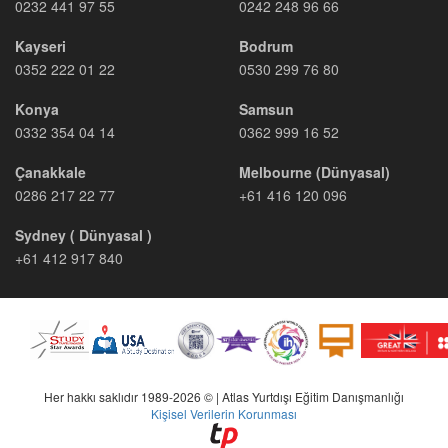
0232 441 97 55
0242 248 96 66
Kayseri
Bodrum
0352 222 01 22
0530 299 76 80
Konya
Samsun
0332 354 04 14
0362 999 16 52
Çanakkale
Melbourne (Dünyasal)
0286 217 22 77
+61 416 120 096
Sydney ( Dünyasal )
+61 412 917 840
Her hakkı saklıdır 1989-2026 © | Atlas Yurtdışı Eğitim Danışmanlığı
Kişisel Verilerin Korunması