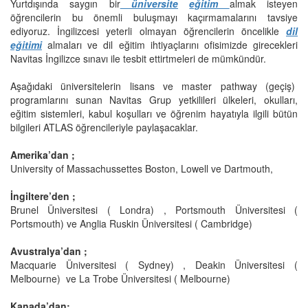
Yurtdışında saygın bir
üniversite
eğitim
almak isteyen
öğrencilerin bu önemli buluşmayı kaçırmamalarını tavsiye
ediyoruz. İngilizcesi yeterli olmayan öğrencilerin öncelikle
dil
eğitimi
almaları ve dil eğitim ihtiyaçlarını ofisimizde girecekleri
Navitas İngilizce sınavı ile tesbit ettirtmeleri de mümkündür.
Aşağıdaki üniversitelerin lisans ve master pathway (geçiş)
programlarını sunan Navitas Grup yetkilileri ülkeleri, okulları,
eğitim sistemleri, kabul koşulları ve öğrenim hayatıyla ilgili bütün
bilgileri ATLAS öğrencileriyle paylaşacaklar.
Amerika’dan ;
University of Massachussettes Boston, Lowell ve Dartmouth,
İngiltere’den ;
Brunel Üniversitesi ( Londra) , Portsmouth Üniversitesi (
Portsmouth) ve Anglia Ruskin Üniversitesi ( Cambridge)
Avustralya’dan ;
Macquarie Üniversitesi ( Sydney) , Deakin Üniversitesi (
Melbourne) ve La Trobe Üniversitesi ( Melbourne)
Kanada’dan;