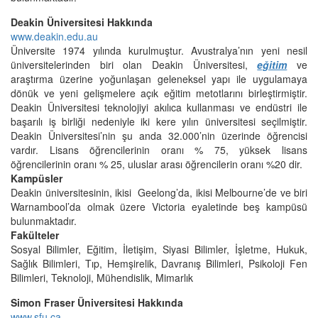
Deakin Üniversitesi Hakkında
www.deakin.edu.au
Üniversite 1974 yılında kurulmuştur. Avustralya’nın yeni nesil
üniversitelerinden biri olan Deakin Üniversitesi,
eğitim
ve
araştırma üzerine yoğunlaşan geleneksel yapı ile uygulamaya
dönük ve yeni gelişmelere açık eğitim metotlarını birleştirmiştir.
Deakin Üniversitesi teknolojiyi akılıca kullanması ve endüstri ile
başarılı iş birliği nedeniyle iki kere yılın üniversitesi seçilmiştir.
Deakin Üniversitesi’nin şu anda 32.000’nin üzerinde öğrencisi
vardır. Lisans öğrencilerinin oranı % 75, yüksek lisans
öğrencilerinin oranı % 25, uluslar arası öğrencilerin oranı %20 dir.
Kampüsler
Deakin üniversitesinin, ikisi Geelong’da, ikisi Melbourne’de ve biri
Warnambool’da olmak üzere Victoria eyaletinde beş kampüsü
bulunmaktadır.
Fakülteler
Sosyal Bilimler, Eğitim, İletişim, Siyasi Bilimler, İşletme, Hukuk,
Sağlık Bilimleri, Tıp, Hemşirelik, Davranış Bilimleri, Psikoloji Fen
Bilimleri, Teknoloji, Mühendislik, Mimarlık
Simon Fraser Üniversitesi Hakkında
www.sfu.ca