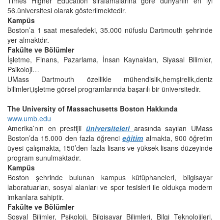
Times Higher Education sıralamalarına göre dünyanın en iyi
56.üniversitesi olarak gösterilmektedir.
Kampüs
Boston’a 1 saat mesafedeki, 35.000 nüfuslu Dartmouth şehrinde
yer almaktdır.
Fakülte ve Bölümler
İşletme, Finans, Pazarlama, İnsan Kaynakları, Siyasal Bilimler,
Psikoloji…
UMass Dartmouth özellikle mühendislik,hemşirelik,deniz
bilimleri,işletme görsel programlarında başarılı bir üniversitedir.
The University of Massachusetts Boston Hakkında
www.umb.edu
Amerika’nın en prestijli
üniversiteleri
arasında sayılan UMass
Boston’da 15.000 den fazla öğrenci
eğitim
almakta, 900 öğretim
üyesi çalışmakta, 150’den fazla lisans ve yüksek lisans düzeyinde
program sunulmaktadır.
Kampüs
Boston şehrinde bulunan kampus kütüphaneleri, bilgisayar
laboratuarları, sosyal alanları ve spor tesisleri ile oldukça modern
imkanlara sahiptir.
Fakülte ve Bölümler
Sosyal Bilimler, Psikoloji, Bilgisayar Bilimleri, Bilgi Teknolojileri,