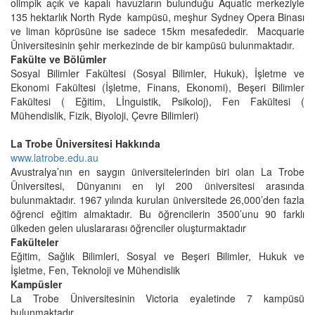
olimpik açık ve kapalı havuzların bulunduğu Aquatic merkeziyle
135 hektarlık North Ryde kampüsü, meşhur Sydney Opera Binası
ve liman köprüsüne ise sadece 15km mesafededir. Macquarie
Üniversitesinin şehir merkezinde de bir kampüsü bulunmaktadır.
Fakülte ve Bölümler
Sosyal Bilimler Fakültesi (Sosyal Bilimler, Hukuk), İşletme ve
Ekonomi Fakültesi (İşletme, Finans, Ekonomi), Beşeri Bilimler
Fakültesi ( Eğitim, Lİnguistik, Psikoloj), Fen Fakültesi (
Mühendislik, Fizik, Biyoloji, Çevre Bilimleri)
La Trobe Üniversitesi Hakkında
www.latrobe.edu.au
Avustralya’nın en saygın üniversitelerinden biri olan La Trobe
Üniversitesi, Dünyanını en iyi 200 üniversitesi arasında
bulunmaktadır. 1967 yılında kurulan üniversitede 26,000’den fazla
öğrenci eğitim almaktadır. Bu öğrencilerin 3500’unu 90 farklı
ülkeden gelen uluslararası öğrenciler oluşturmaktadır
Fakülteler
Eğitim, Sağlık Bilimleri, Sosyal ve Beşeri Bilimler, Hukuk ve
İşletme, Fen, Teknoloji ve Mühendislik
Kampüsler
La Trobe Üniversitesinin Victoria eyaletinde 7 kampüsü
bulunmaktadır.