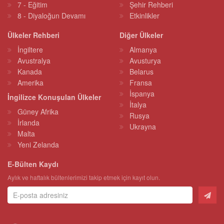
7 - Eğitim
Şehir Rehberi
8 - Diyaloğun Devamı
Etkinlikler
Ülkeler Rehberi
Diğer Ülkeler
İngiltere
Almanya
Avustralya
Avusturya
Kanada
Belarus
Amerika
Fransa
İspanya
İngilizce Konuşulan Ülkeler
İtalya
Güney Afrika
Rusya
İrlanda
Ukrayna
Malta
Yeni Zelanda
E-Bülten Kaydı
Aylık ve haftalık bültenlerimizi takip etmek için kayıt olun.