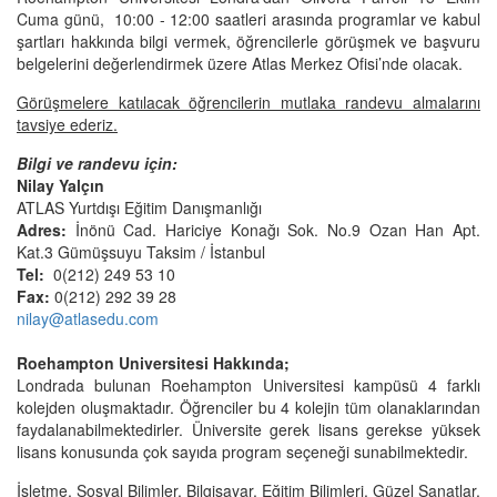
Cuma günü, 10:00 - 12:00 saatleri arasında programlar ve kabul
şartları hakkında bilgi vermek, öğrencilerle görüşmek ve başvuru
belgelerini değerlendirmek üzere Atlas Merkez Ofisi’nde olacak.
Görüşmelere katılacak öğrencilerin mutlaka randevu almalarını
tavsiye ederiz.
Bilgi ve randevu için:
Nilay Yalçın
ATLAS Yurtdışı Eğitim Danışmanlığı
Adres:
İnönü Cad. Hariciye Konağı Sok. No.9 Ozan Han Apt.
Kat.3 Gümüşsuyu Taksim / İstanbul
Tel:
0(212) 249 53 10
Fax:
0(212) 292 39 28
nilay@atlasedu.com
Roehampton Universitesi Hakkında;
Londrada bulunan Roehampton Universitesi kampüsü 4 farklı
kolejden oluşmaktadır. Öğrenciler bu 4 kolejin tüm olanaklarından
faydalanabilmektedirler. Üniversite gerek lisans gerekse yüksek
lisans konusunda çok sayıda program seçeneği sunabilmektedir.
İşletme, Sosyal Bilimler, Bilgisayar, Eğitim Bilimleri, Güzel Sanatlar,