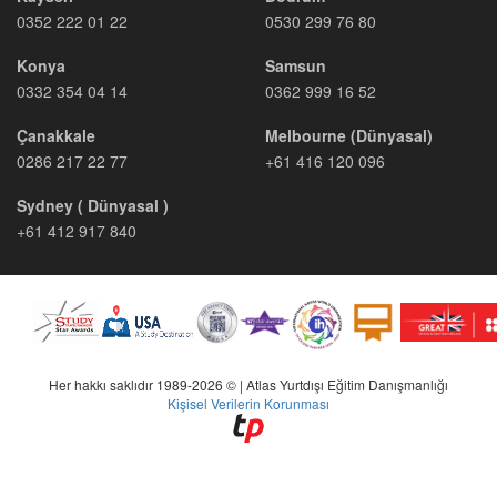
0352 222 01 22
0530 299 76 80
Konya
Samsun
0332 354 04 14
0362 999 16 52
Çanakkale
Melbourne (Dünyasal)
0286 217 22 77
+61 416 120 096
Sydney ( Dünyasal )
+61 412 917 840
Her hakkı saklıdır 1989-2026 © | Atlas Yurtdışı Eğitim Danışmanlığı
Kişisel Verilerin Korunması