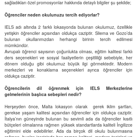
sağladıkları özel promosyonlar hakkında detaylı bilgiler şu şekilde;
Öğrenciler neden okulunuzu tercih ediyorlar?
IELS adı altında 2 farklı lokasyonda bulunan okulumuz, özellikle
yetişkin öğrenciler açısından oldukça caziptir. Sliema ve Gozo’da
bulunan okullarımızdan herhangi birinin tercih edilmesi
mümkündür.
Avrupalı öğrenci sayısının çoğunlukta olması, eğitim kalitesi farklı
ders seçenekleri ve sosyal faaliyetlerin çeşitliliği sebebiyle, her
dönem olduğu gibi okulumuz büyük ilgi görmektedir. Modern
merkezleri ve konaklama seçenekleri ayrıca öğrenciler için
oldukça caziptir.
Öğrencilerin dil öğrenmek için IELS Merkezlerine
gelmelerinin başlıca sebepleri nedir?
Herşeyden önce, Malta lokasyon olarak
gerek iklim şartları,
gerekse yaşam kalitesi açısından öğrenciler için oldukça caziptir.
İtalya’nın güneyinde bulunan bu sevimli ada da öğrenciler kısıtlı
bütçeleri olmalarına rağmen yüksek standartlarda kaliteli İngilizce
eğitimini elde edebilirler. Ada da birçok dil okulu bulunmasına