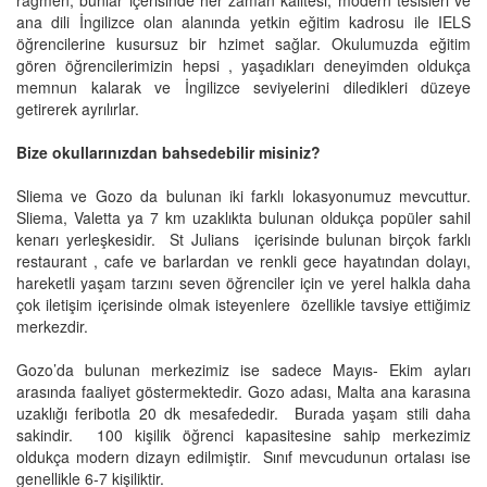
rağmen, bunlar içerisinde her zaman kalitesi, modern tesisleri ve
ana dili İngilizce olan alanında yetkin eğitim kadrosu ile IELS
öğrencilerine kusursuz bir hzimet sağlar. Okulumuzda eğitim
gören öğrencilerimizin hepsi , yaşadıkları deneyimden oldukça
memnun kalarak ve İngilizce seviyelerini diledikleri düzeye
getirerek ayrılırlar.
Bize okullarınızdan bahsedebilir misiniz?
Sliema ve Gozo da bulunan iki farklı lokasyonumuz mevcuttur.
Sliema, Valetta ya 7 km uzaklıkta bulunan oldukça popüler sahil
kenarı yerleşkesidir.
St Julians
içerisinde bulunan birçok farklı
restaurant , cafe ve barlardan ve renkli gece hayatından dolayı,
hareketli yaşam tarzını seven öğrenciler için ve yerel halkla daha
çok iletişim içerisinde olmak isteyenlere
özellikle tavsiye ettiğimiz
merkezdir.
Gozo’da bulunan merkezimiz ise sadece Mayıs- Ekim ayları
arasında faaliyet göstermektedir. Gozo adası, Malta ana karasına
uzaklığı feribotla 20 dk mesafededir.
Burada yaşam stili daha
sakindir.
100 kişilik öğrenci kapasitesine sahip merkezimiz
oldukça modern dizayn edilmiştir.
Sınıf mevcudunun ortalası ise
genellikle 6-7 kişiliktir.