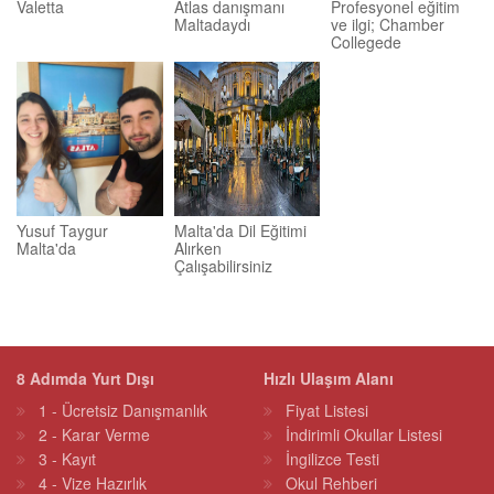
Valetta
Atlas danışmanı
Profesyonel eğitim
Maltadaydı
ve ilgi; Chamber
Collegede
Yusuf Taygur
Malta'da Dil Eğitimi
Malta'da
Alırken
Çalışabilirsiniz
8 Adımda Yurt Dışı
Hızlı Ulaşım Alanı
1 - Ücretsiz Danışmanlık
Fiyat Listesi
2 - Karar Verme
İndirimli Okullar Listesi
3 - Kayıt
İngilizce Testi
4 - Vize Hazırlık
Okul Rehberi