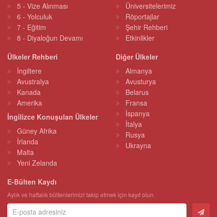
5 - Vize Alınması
Üniversitelerimiz
6 - Yolculuk
Röportajlar
7 - Eğitim
Şehir Rehberi
8 - Diyaloğun Devamı
Etkinlikler
Ülkeler Rehberi
Diğer Ülkeler
İngiltere
Almanya
Avustralya
Avusturya
Kanada
Belarus
Amerika
Fransa
İspanya
İngilizce Konuşulan Ülkeler
İtalya
Güney Afrika
Rusya
İrlanda
Ukrayna
Malta
Yeni Zelanda
E-Bülten Kaydı
Aylık ve haftalık bültenlerimizi takip etmek için kayıt olun.