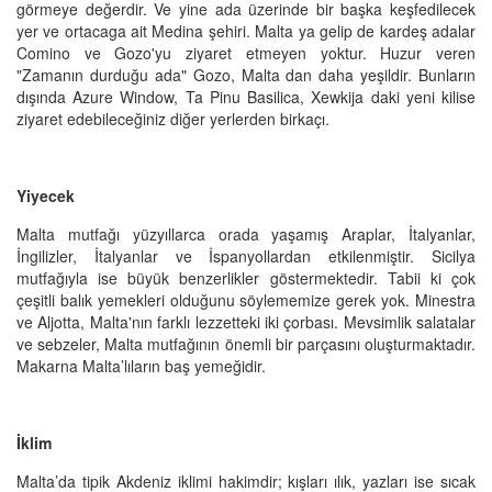
görmeye değerdir. Ve yine ada üzerinde bir başka keşfedilecek
yer ve ortacaga ait Medina şehiri. Malta ya gelip de kardeş adalar
Comino ve Gozo'yu ziyaret etmeyen yoktur. Huzur veren
"Zamanın durduğu ada" Gozo, Malta dan daha yeşildir. Bunların
dışında Azure Window, Ta Pinu Basilica, Xewkija daki yeni kilise
ziyaret edebileceğiniz diğer yerlerden birkaçı.
Yiyecek
Malta mutfağı yüzyıllarca orada yaşamış Araplar, İtalyanlar,
İngilizler, İtalyanlar ve İspanyollardan etkilenmiştir. Sicilya
mutfağıyla ise büyük benzerlikler göstermektedir. Tabii ki çok
çeşitli balık yemekleri olduğunu söylememize gerek yok. Minestra
ve Aljotta, Malta'nın farklı lezzetteki iki çorbası. Mevsimlik salatalar
ve sebzeler, Malta mutfağının önemli bir parçasını oluşturmaktadır.
Makarna Malta’lıların baş yemeğidir.
İklim
Malta’da tipik Akdeniz iklimi hakimdir; kışları ılık, yazları ise sıcak