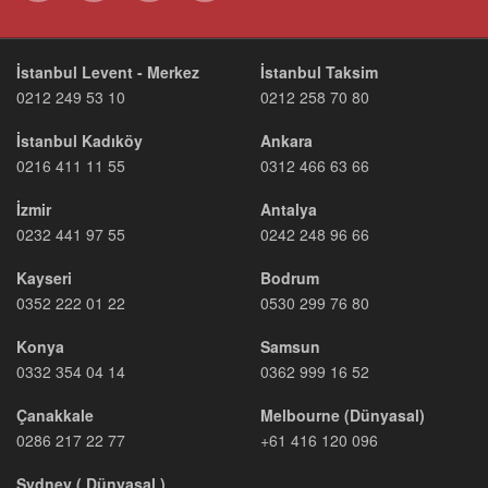
İstanbul Levent - Merkez
İstanbul Taksim
0212 249 53 10
0212 258 70 80
İstanbul Kadıköy
Ankara
0216 411 11 55
0312 466 63 66
İzmir
Antalya
0232 441 97 55
0242 248 96 66
Kayseri
Bodrum
0352 222 01 22
0530 299 76 80
Konya
Samsun
0332 354 04 14
0362 999 16 52
Çanakkale
Melbourne (Dünyasal)
0286 217 22 77
+61 416 120 096
Sydney ( Dünyasal )