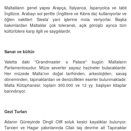
Maltalıların genel yapısı Arapça, İtalyanca, İspanyolca ve tabii
İngilizce. Arabayı sol şeritte (İngiltere ve Kıbrıs da) kullanıyorlar ve
öğlen vakitleri ‘Siesta’ yani işlerine mola veriyorlar. Başka
bakımlardan Maltalılar çok toleranslı, açık görüşlü ayrıca tüm
kültürlülere karşı ilgili ve saygılılardır.
Sanat ve kültür
Valetta daki "Grandmaster s Palace" bugün Maltaların
Parlamentosudur. Müze severler sayısız hazineler bulacaklardır.
Her müzede Malta'nın doğal tarihinden, arkeolojiden, savaş
döneminden, tapınaklardan ve denizcilikten eserler bulunmaktadır.
Malta Kütüphanesi: toplam 300.000 ve 12 yy. başlıyan kitaplar
barındırıyor.
Gezi Turları
Adanın Güneyinde Dingli Cliff soluk kesici kayalıklar bulunyor.
Tarxien ve Hagar yakınlarında Cilalı taş devrine ait Tapınaklar