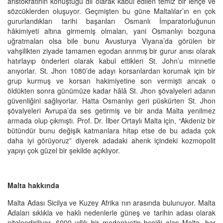
aristokratının konuştuğu dil olarak kabul edilen temiz bir lehçe ve
sözcüklerden oluşuyor. Geçmişten bu güne Maltalılar’ın en çok
gururlandıkları tarihi başarıları Osmanlı İmparatorluğunun
hâkimiyeti altına girmemiş olmaları, yani Osmanlıyı bozguna
uğratmaları olsa bile bunu Avusturya Viyana’da görülen bir
vahşilikten ziyade tamamen egodan arınmış bir gurur anısı olarak
hatırlayıp önderleri olarak kabul ettikleri St. John’u minnetle
anıyorlar. St. Jhon 1080’de adayı korsanlardan korumak için bir
grup kurmuş ve korsan hakimiyetine son vermişti ancak o
öldükten sonra günümüze kadar hâlâ St. Jhon şövalyeleri adanın
güvenliğini sağlıyorlar. Hatta Osmanlıyı geri püskürten St. Jhon
şövalyeleri Avrupa’da ses getirmiş ve bir anda Malta yenilmez
armada olup çıkmıştı. Prof. Dr. İlber Ortaylı Malta için, “Akdeniz bir
bütündür bunu değişik katmanlara hitap etse de bu adada çok
daha iyi görüyoruz” diyerek adadaki ahenk içindeki kozmopolit
yapıyı çok güzel bir şekilde açıklıyor.
Malta hakkında
Malta Adası Sicilya ve Kuzey Afrika nın arasında bulunuyor. Malta
Adaları sıklıkla ve haklı nedenlerle güneş ve tarihin adası olarak
nitelendiriliyor. 6000 yıllık bir medeniyetin beşiği olan Malta, her