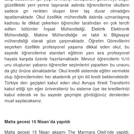
güzellikteki yeni yerine taşınarak aslında öğrencilerine okulların
sadece gri renkten oluşan birer taş duvar olmadığını
ispatlamaktadır. Okul özellikle mühendislik dalında uzmanlaşmış
kadrosu ile dikkat çekerken öğrenciler tarafından en çok tercih
edilen bölümler İnşaat Mühendisliği, Elektrik Elektronik
Mühendisliği, Makine Mühendisliğe ve tabii ki Bilgisayar
mühendisliği olarak göze çarpmaktadır. Öğretim Görevlilerini
seçerken özellikle profesyonel yaşama dikkat eden okul, bu
sayede öğrencilerine standart eğitimin yanı sıra profesyonel
hayata karşıda özenle hazırlamaktadır. Mevcut öğrencilerin %10
unu oluşturan yabancı öğrenciler seçimlerini yaparken bu unsuru
da göz önüne almaktadırlar. Okul kredili sistemde eğitim vermekte
olup öğrencilerinden her akademik yıl için 60 kredi beklemektedir.
Türkiye den geçişleri kabul eden okul Avrupa Kredi Transferini
kabul ettiği için eğer üniversiteniz bu sisteme üye ise kredilerinizi
kabul edecek ve bu sayede geçmişte gördüğünüz derslerden
muaf sayılacaksınız.
Malta gecesi 15 Nisan’da yapıldı
Malta gecesi 15 Nisan akşamı The Marmara Oteli’nde yapıldı.