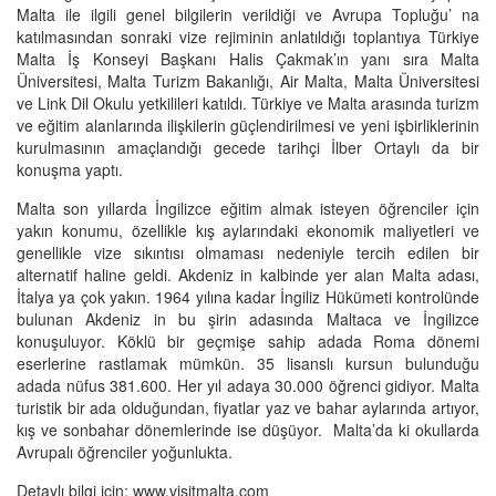
Malta ile ilgili genel bilgilerin verildiği ve Avrupa Topluğu’ na
katılmasından sonraki vize rejiminin anlatıldığı toplantıya Türkiye
Malta İş Konseyi Başkanı Halis Çakmak’ın yanı sıra Malta
Üniversitesi, Malta Turizm Bakanlığı, Air Malta, Malta Üniversitesi
ve Link Dil Okulu yetkilileri katıldı. Türkiye ve Malta arasında turizm
ve eğitim alanlarında ilişkilerin güçlendirilmesi ve yeni işbirliklerinin
kurulmasının amaçlandığı gecede tarihçi İlber Ortaylı da bir
konuşma yaptı.
Malta son yıllarda İngilizce eğitim almak isteyen öğrenciler için
yakın konumu, özellikle kış aylarındaki ekonomik maliyetleri ve
genellikle vize sıkıntısı olmaması nedeniyle tercih edilen bir
alternatif haline geldi. Akdeniz in kalbinde yer alan Malta adası,
İtalya ya çok yakın. 1964 yılına kadar İngiliz Hükümeti kontrolünde
bulunan Akdeniz in bu şirin adasında Maltaca ve İngilizce
konuşuluyor. Köklü bir geçmişe sahip adada Roma dönemi
eserlerine rastlamak mümkün. 35 lisanslı kursun bulunduğu
adada nüfus 381.600. Her yıl adaya 30.000 öğrenci gidiyor. Malta
turistik bir ada olduğundan, fiyatlar yaz ve bahar aylarında artıyor,
kış ve sonbahar dönemlerinde ise düşüyor.
Malta’da ki okullarda
Avrupalı öğrenciler yoğunlukta.
Detaylı bilgi için:
www.visitmalta.com