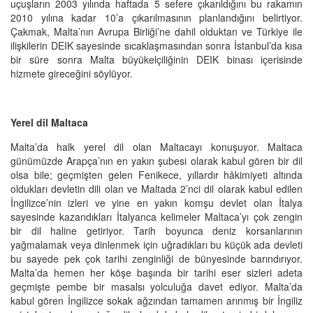
uçuşların 2003 yılında haftada 5 sefere çıkarıldığını bu rakamın
2010 yılına kadar 10’a çıkarılmasının planlandığını belirtiyor.
Çakmak, Malta’nın Avrupa Birliği’ne dahil olduktan ve Türkiye ile
ilişkilerin DEIK sayesinde sıcaklaşmasından sonra İstanbul’da kısa
bir süre sonra Malta büyükelçiliğinin DEIK binası içerisinde
hizmete gireceğini söylüyor.
Yerel dil Maltaca
Malta’da halk yerel dil olan Maltacayı konuşuyor. Maltaca
günümüzde Arapça’nın en yakın şubesi olarak kabul gören bir dil
olsa bile; geçmişten gelen Fenikece, yıllardır hâkimiyeti altında
oldukları devletin dili olan ve Maltada 2’nci dil olarak kabul edilen
İngilizce’nin izleri ve yine en yakın komşu devlet olan İtalya
sayesinde kazandıkları İtalyanca kelimeler Maltaca’yı çok zengin
bir dil haline getiriyor. Tarih boyunca deniz korsanlarının
yağmalamak veya dinlenmek için uğradıkları bu küçük ada devleti
bu sayede pek çok tarihi zenginliği de bünyesinde barındırıyor.
Malta’da hemen her köşe başında bir tarihi eser sizleri adeta
geçmişte pembe bir masalsı yolculuğa davet ediyor. Malta’da
kabul gören İngilizce sokak ağzından tamamen arınmış bir İngiliz