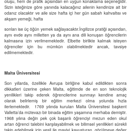
oluşu, hem de pratik açısından en uygun konaklama seçeneğidir.
Sizin isteğinize göre yanında kalacağınız ailenin kendinize ait bir
odanız olacaktır ve aile size hafta içi her gün sabah kahvaltısı ve
akşam yemeği, hafta
sonları ise üç öğün yemek sağlayacaktır.İngilizce pratiği açısından,
aynı evde aynı milletten ya da aynı ana dili konuşan öğrencilerin
kalmasına izin verilmemektedir. Elbette birlikte kalmak isteyen
öğrenciler için bu mümkün olabilmektedir ancak, tavsiye
edilmemektedir.
Malta Üniversitesi
Son yıllarda, özellikle Avrupa birliğine kabul edildikten sonra
dikkatleri üzerine çeken Malta, eğitimde de en son teknolojik
yenilikleri takip ederek öğrencilerine sunmayı kendine amaç
olarak belirlemiş bir eğitim merkezi olma yolunda hızla
ilerlemektedir.
1769 yılında kurulan Malta Üniversitesi başkent
Valletta’da mütevazı bir binada eğitim yaşamına merhaba demiştir.
1968 yılına değin pek çok başarılı öğrenciyi mezun eden okul
artan öğrenci talebini karşılayabilmek ve bilimsel yenilikleri sürekli
takip edebilmek için yeşil ile maviyi kavuşturan, görülmeye değer