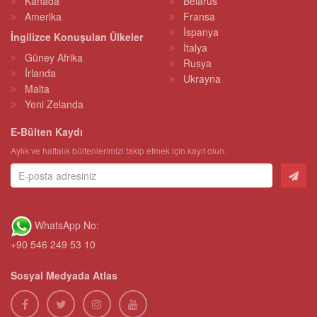
Kanada
Belarus
Amerika
Fransa
İspanya
İngilizce Konuşulan Ülkeler
İtalya
Güney Afrika
Rusya
İrlanda
Ukrayna
Malta
Yeni Zelanda
E-Bülten Kaydı
Aylık ve haftalık bültenlerimizi takip etmek için kayıt olun.
WhatsApp No:
+90 546 249 53 10
Sosyal Medyada Atlas