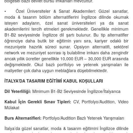
bölgesel bazlı devlet bursu imkanları mevcuttur.
•
Özel Üniversiteler & Sanat Akademileri: Güzel sanatlar,
moda & tasarım bölüm alternatiflerini İngilizce dilinde okumak
isteyen adayların, özel sanat üniversiteleri ya da sanat
akademilerini tercih etmeleri gerekmektedir. Genellikle minimum
B1-B2 seviyesinde İngilizce dil şartı bulunur. Bu tip alternatifler
öğrenciye daha butik bir eğitimin yanı sıra, kariyer odaklı bir
mezuniyete hazırlık süreci sunar. Opsiyon alternatifi, sektörel
network ve mezuniyet sonrası iş bulabilme imkanı daha zengindir
ancak yıllık ücretler genellikle 10,000 EUR – 30,000 EUR arasında
değişmektedir. Okul bazlı portfolyo ve yetenek yarışmaları ile
maliyetler çok daha uygun meblağlara düşebilmektedir.
İTALYA'DA TASARIM EĞİTİMİ KABUL KOŞULLARI
Dil Yeterliliği:
Minimum B1-B2 Seviyesinde İngilizce/İtalyanca
Kabul İçin Gerekli Sınav Tipleri:
CV, Portfolyo/Audition, Video
Mülakat
Burs Alternatifleri:
Portfolyo/Audition Bazlı Yetenek Yarışmaları
İtalya’da güzel sanatlar, moda & tasarım eğitimini İngilizce dilinde