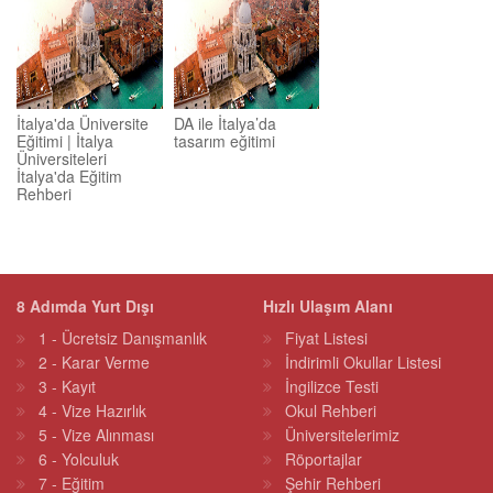
İtalya'da Üniversite
DA ile İtalya’da
Eğitimi | İtalya
tasarım eğitimi
Üniversiteleri
İtalya'da Eğitim
Rehberi
8 Adımda Yurt Dışı
Hızlı Ulaşım Alanı
1 - Ücretsiz Danışmanlık
Fiyat Listesi
2 - Karar Verme
İndirimli Okullar Listesi
3 - Kayıt
İngilizce Testi
4 - Vize Hazırlık
Okul Rehberi
5 - Vize Alınması
Üniversitelerimiz
6 - Yolculuk
Röportajlar
7 - Eğitim
Şehir Rehberi