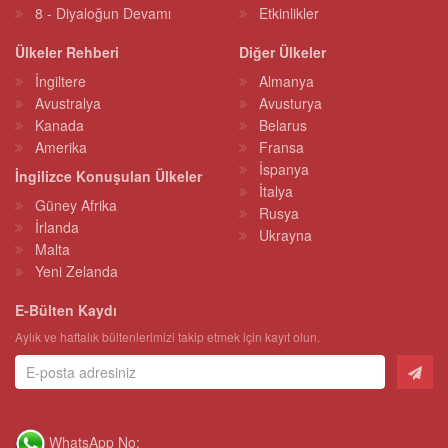
8 - Diyaloğun Devamı
Etkinlikler
Ülkeler Rehberi
Diğer Ülkeler
İngiltere
Almanya
Avustralya
Avusturya
Kanada
Belarus
Amerika
Fransa
İspanya
İngilizce Konuşulan Ülkeler
İtalya
Güney Afrika
Rusya
İrlanda
Ukrayna
Malta
Yeni Zelanda
E-Bülten Kaydı
Aylık ve haftalık bültenlerimizi takip etmek için kayıt olun.
WhatsApp No: