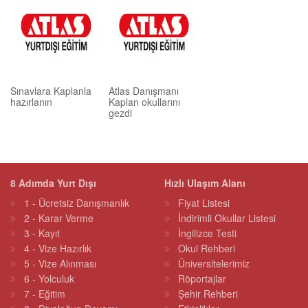
Sınavlara Kaplanla
Atlas Danışmanı
hazırlanın
Kaplan okullarını
gezdi
8 Adımda Yurt Dışı
Hızlı Ulaşım Alanı
1 - Ücretsiz Danışmanlık
Fiyat Listesi
2 - Karar Verme
İndirimli Okullar Listesi
3 - Kayıt
İngilizce Testi
4 - Vize Hazırlık
Okul Rehberi
5 - Vize Alınması
Üniversitelerimiz
6 - Yolculuk
Röportajlar
7 - Eğitim
Şehir Rehberi