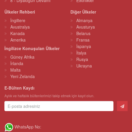
8 - Diyaloğun Devamı
Etkinlikler
Ülkeler Rehberi
Diğer Ülkeler
İngiltere
Almanya
Avustralya
Avusturya
Kanada
Belarus
Amerika
Fransa
İspanya
İngilizce Konuşulan Ülkeler
İtalya
Güney Afrika
Rusya
İrlanda
Ukrayna
Malta
Yeni Zelanda
E-Bülten Kaydı
Aylık ve haftalık bültenlerimizi takip etmek için kayıt olun.
WhatsApp No: