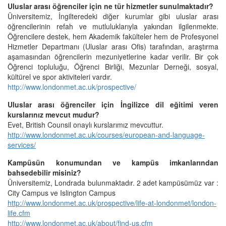
Uluslar arası öğrenciler için ne tür hizmetler sunulmaktadır?
Üniversitemiz, İngilteredeki diğer kurumlar gibi uluslar arası
öğrencilerinin refah ve mutluluklarıyla yakından ilgilenmekte.
Öğrencilere destek, hem Akademik fakülteler hem de Profesyonel
Hizmetler Departmanı (Uluslar arası Ofis) tarafından, araştırma
aşamasından öğrencilerin mezuniyetlerine kadar verilir. Bir çok
Öğrenci topluluğu, Öğrenci Birliği, Mezunlar Derneği, sosyal,
kültürel ve spor aktiviteleri vardır.
http://www.londonmet.ac.uk/prospective/
Uluslar arası öğrenciler için İngilizce dil eğitimi veren
kurslarınız mevcut mudur?
Evet, British Counsil onaylı kurslarımız mevcuttur.
http://www.londonmet.ac.uk/courses/european-and-language-
services/
Kampüsün konumundan ve kampüs imkanlarından
bahsedebilir misiniz?
Üniversitemiz, Londrada bulunmaktadır. 2 adet kampüsümüz var :
City Campus ve Islington Campus
http://www.londonmet.ac.uk/prospective/life-at-londonmet/london-
life.cfm
http://www.londonmet.ac.uk/about/find-us.cfm