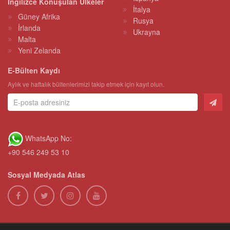
İngilizce Konuşulan Ülkeler
İtalya
Güney Afrika
Rusya
İrlanda
Ukrayna
Malta
Yeni Zelanda
E-Bülten Kaydı
Aylık ve haftalık bültenlerimizi takip etmek için kayıt olun.
WhatsApp No:
+90 546 249 53 10
Sosyal Medyada Atlas