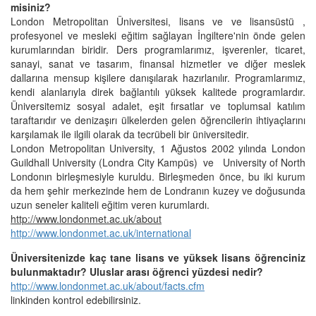
misiniz?
London Metropolitan Üniversitesi, lisans ve ve lisansüstü ,
profesyonel ve mesleki eğitim sağlayan İngiltere'nin önde gelen
kurumlarından biridir. Ders programlarımız, işverenler, ticaret,
sanayi, sanat ve tasarım, finansal hizmetler ve diğer meslek
dallarına mensup kişilere danışılarak hazırlanılır. Programlarımız,
kendi alanlarıyla direk bağlantılı yüksek kalitede programlardır.
Üniversitemiz sosyal adalet, eşit fırsatlar ve toplumsal katılım
taraftarıdır ve denizaşırı ülkelerden gelen öğrencilerin ihtiyaçlarını
karşılamak ile ilgili olarak da tecrübeli bir üniversitedir.
London Metropolitan University, 1 Ağustos 2002 yılında London
Guildhall University (Londra City Kampüs) ve University of North
Londonın birleşmesiyle kuruldu. Birleşmeden önce, bu iki kurum
da hem şehir merkezinde hem de Londranın kuzey ve doğusunda
uzun seneler kaliteli eğitim veren kurumlardı.
http://www.londonmet.ac.uk/about
http://www.londonmet.ac.uk/international
Üniversitenizde kaç tane lisans ve yüksek lisans öğrenciniz
bulunmaktadır? Uluslar arası öğrenci yüzdesi nedir?
http://www.londonmet.ac.uk/about/facts.cfm
linkinden kontrol edebilirsiniz.