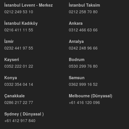
İstanbul Levent - Merkez
İstanbul Taksim
0212 249 53 10
0212 258 70 80
İstanbul Kadıköy
Ankara
0216 411 11 55
0312 466 63 66
İzmir
Antalya
0232 441 97 55
0242 248 96 66
Kayseri
Bodrum
0352 222 01 22
0530 299 76 80
Konya
Samsun
0332 354 04 14
0362 999 16 52
Çanakkale
Melbourne (Dünyasal)
0286 217 22 77
+61 416 120 096
Sydney ( Dünyasal )
+61 412 917 840