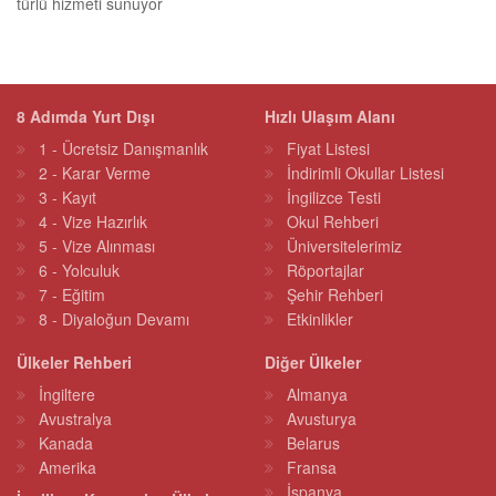
türlü hizmeti sunuyor
8 Adımda Yurt Dışı
Hızlı Ulaşım Alanı
1 - Ücretsiz Danışmanlık
Fiyat Listesi
2 - Karar Verme
İndirimli Okullar Listesi
3 - Kayıt
İngilizce Testi
4 - Vize Hazırlık
Okul Rehberi
5 - Vize Alınması
Üniversitelerimiz
6 - Yolculuk
Röportajlar
7 - Eğitim
Şehir Rehberi
8 - Diyaloğun Devamı
Etkinlikler
Ülkeler Rehberi
Diğer Ülkeler
İngiltere
Almanya
Avustralya
Avusturya
Kanada
Belarus
Amerika
Fransa
İspanya