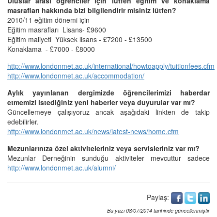
Uluslar arası öğrenciler için lütfen eğitim ve konaklama
masrafları hakkında bizi bilgilendirir misiniz lütfen?
2010/11 eğitim dönemi için
Eğitim masrafları Lisans- £9600
Eğitim maliyeti Yüksek lisans - £7200 - £13500
Konaklama - £7000 - £8000
http://www.londonmet.ac.uk/international/howtoapply/tuitionfees.cfm
http://www.londonmet.ac.uk/accommodation/
Aylık yayınlanan dergimizde öğrencilerimizi haberdar
etmemizi istediğiniz yeni haberler veya duyurular var mı?
Güncellemeye çalışıyoruz ancak aşağıdaki linkten de takip
edebilirler.
http://www.londonmet.ac.uk/news/latest-news/home.cfm
Mezunlarınıza özel aktiviteleriniz veya servisleriniz var mı?
Mezunlar Derneğinin sunduğu aktiviteler mevcuttur sadece
http://www.londonmet.ac.uk/alumni/
Paylaş:
Bu yazı 08/07/2014 tarihinde güncellenmiştir