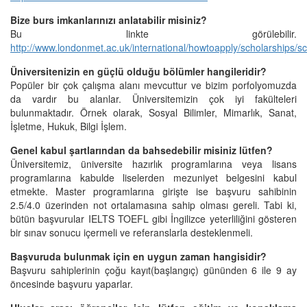
Bize burs imkanlarınızı anlatabilir misiniz?
Bu linkte görülebilir.
http://www.londonmet.ac.uk/international/howtoapply/scholarships/s
Üniversitenizin en güçlü olduğu bölümler hangileridir?
Popüler bir çok çalışma alanı mevcuttur ve bizim porfolyomuzda
da vardır bu alanlar. Üniversitemizin çok iyi fakülteleri
bulunmaktadır. Örnek olarak, Sosyal Bilimler, Mimarlık, Sanat,
İşletme, Hukuk, Bilgi İşlem.
Genel kabul şartlarından da bahsedebilir misiniz lütfen?
Üniversitemiz, üniversite hazırlık programlarına veya lisans
programlarına kabulde liselerden mezuniyet belgesini kabul
etmekte. Master programlarına girişte ise başvuru sahibinin
2.5/4.0 üzerinden not ortalamasına sahip olması gereli. Tabi ki,
bütün başvurular IELTS TOEFL gibi İngilizce yeterliliğini gösteren
bir sınav sonucu içermeli ve referanslarla desteklenmeli.
Başvuruda bulunmak için en uygun zaman hangisidir?
Başvuru sahiplerinin çoğu kayıt(başlangıç) gününden 6 ile 9 ay
öncesinde başvuru yaparlar.