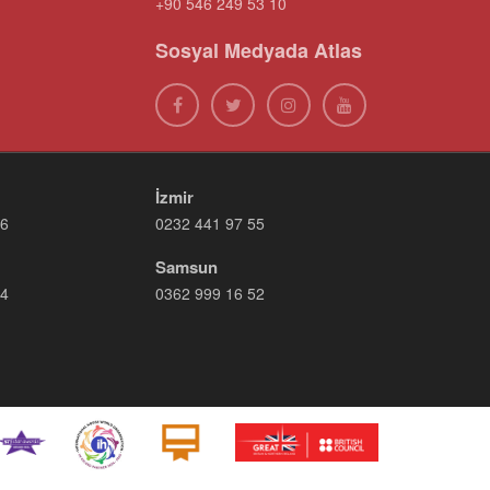
+90 546 249 53 10
Sosyal Medyada Atlas
İzmir
66
0232 441 97 55
Samsun
14
0362 999 16 52