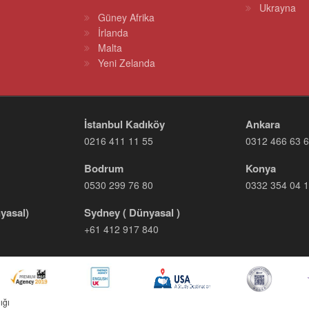
Ukrayna
Güney Afrika
İrlanda
Malta
Yeni Zelanda
İstanbul Kadıköy
Ankara
0216 411 11 55
0312 466 63 
Bodrum
Konya
0530 299 76 80
0332 354 04 
yasal)
Sydney ( Dünyasal )
+61 412 917 840
ığı