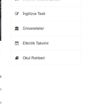
İngilizce Testi
Üniversiteler
Etkinlik Takvimi
Okul Rehberi
a
n
u