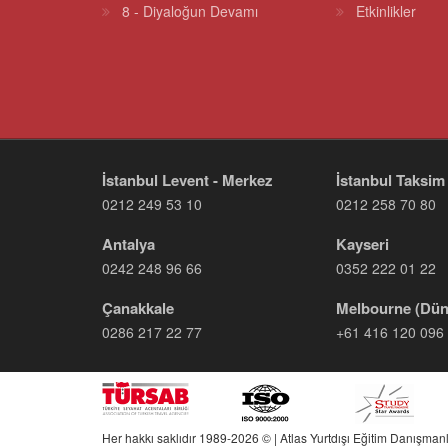
8 - Diyaloğun Devamı
Etkinlikler
İstanbul Levent - Merkez
İstanbul Taksim
0212 249 53 10
0212 258 70 80
Antalya
Kayseri
0242 248 96 66
0352 222 01 22
Çanakkale
Melbourne (Dün
0286 217 22 77
+61 416 120 096
Her hakkı saklıdır 1989-2026 © | Atlas Yurtdışı Eğitim Danışmanl