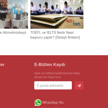
 Hizmetinizdeyiz
TOEFL ve IELTS Nedir Nasıl
başvuru yapılır? [Detaylı Anlatım]
ler
E-Bülten Kaydı
Aylık ve haftalık bültenlerimizi takip
etmek için kayıt olun.
WhatsApp No: