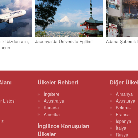
nizi bizden alın,
Japonya'da Üniversite Eğitimi
Adana Şubemizle
a uçun
Alanı
Ülkeler Rehberi
Diğer Ülke
İngiltere
Almanya
r Listesi
Avustralya
Avusturya
Kanada
Belarus
Amerika
Fransa
iz
İspanya
İngilizce Konuşulan
İtalya
Ülkeler
Rusya