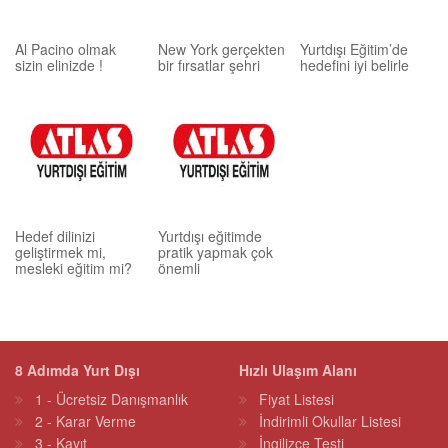
Al Pacino olmak
New York gerçekten
Yurtdışı Eğitim’de
sizin elinizde !
bir fırsatlar şehri
hedefini iyi belirle
Hedef dilinizi
Yurtdışı eğitimde
geliştirmek mi,
pratik yapmak çok
mesleki eğitim mi?
önemli
8 Adımda Yurt Dışı
Hızlı Ulaşım Alanı
1 - Ücretsiz Danışmanlık
Fiyat Listesi
2 - Karar Verme
İndirimli Okullar Listesi
3 - Kayıt
İngilizce Testi