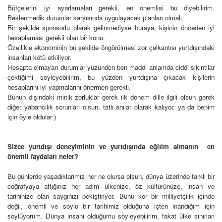
Bütçelerini iyi ayarlamaları gerekli, en önemlisi bu diyebilirim.
Beklenmedik durumlar karşısında uygulayacak planları olmalı.
Bir şekilde sponsorlu olarak gelinmediyse buraya, kişinin önceden iyi
hesaplaması gerekli olan bir konu.
Özellikle ekonominin bu şekilde öngörülmesi zor çalkantısı yurtdışındaki
insanları kötü etkiliyor.
Hesapta olmayan durumlar yüzünden ben maddi anlamda ciddi sıkıntılar
çektiğimi söyleyebilirim, bu yüzden yurtdışına
çıkacak kişilerin
hesaplarını iyi yapmalarını önermen gerekli.
Bunun dışındaki minik zorluklar gerek ilk dönem dille ilgili olsun gerek
diğer yabancılık sorunları olsun, tatlı anılar olarak
kalıyor, ya da benim
için öyle oldular:)
Sizce yurtdışı deneyiminin ve yurtdışında eğitim almanın en
önemli faydaları neler?
Bu günlerde yaşadıklarımız her ne olursa olsun, dünya üzerinde farklı bir
coğrafyaya attığınız her adım ülkenize
,
öz kültürünüze, insan ve
tarihinize olan saygınızı pekiştiriyor. Bunu kor bir milliyetçilik içinde
değil, önemli ve soylu bir tarihimiz
olduğuna içten inandığım için
söylüyorum. Dünya insanı olduğumu söyleyebilirim, fakat ülke sınırları