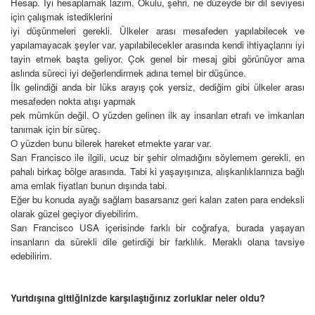
Hesap. İyi hesaplamak lazım. Okulu, şehri, ne düzeyde bir dil seviyesi
için çalışmak istediklerini
iyi düşünmeleri gerekli. Ülkeler arası mesafeden yapılabilecek ve
yapılamayacak şeyler var, yapılabilecekler arasında kendi ihtiyaçlarını iyi
tayin etmek başta geliyor. Çok genel bir mesaj gibi görünüyor ama
aslında süreci iyi değerlendirmek adına temel bir düşünce.
İlk gelindiği anda bir lüks arayış çok yersiz, dediğim gibi ülkeler arası
mesafeden nokta atışı yapmak
pek mümkün değil. O yüzden gelinen ilk ay insanları etrafı ve imkanları
tanımak için bir süreç.
O yüzden bunu bilerek hareket etmekte yarar var.
San Francisco ile ilgili, ucuz bir şehir olmadığını söylemem gerekli, en
pahalı birkaç bölge arasında. Tabi ki yaşayışınıza, alışkanlıklarınıza bağlı
ama emlak fiyatları bunun dışında tabi.
Eğer bu konuda ayağı sağlam basarsanız geri kalan zaten para endeksli
olarak güzel geçiyor diyebilirim.
San Francisco USA içerisinde farklı bir coğrafya, burada yaşayan
insanların da sürekli dile getirdiği bir farklılık.
Meraklı olana tavsiye
edebilirim.
Yurtdışına gittiğinizde karşılaştığınız zorluklar neler oldu?