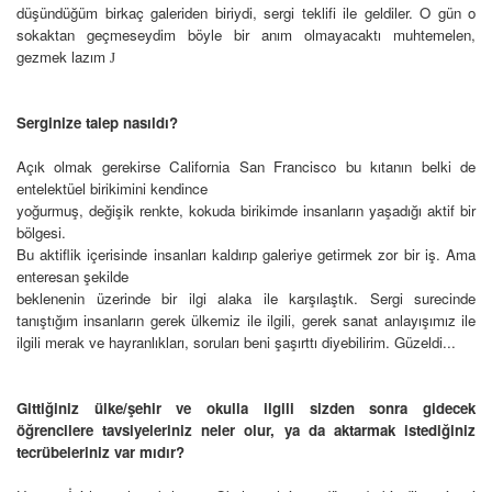
düşündüğüm birkaç galeriden biriydi, sergi teklifi ile geldiler.
O gün o
sokaktan geçmeseydim böyle bir anım olmayacaktı muhtemelen,
gezmek lazım
J
Serginize talep nasıldı?
Açık olmak gerekirse California San Francisco bu kıtanın belki de
entelektüel birikimini kendince
yoğurmuş, değişik renkte, kokuda birikimde insanların yaşadığı aktif bir
bölgesi.
Bu aktiflik içerisinde insanları kaldırıp galeriye getirmek zor bir iş. Ama
enteresan şekilde
beklenenin üzerinde bir ilgi alaka ile karşılaştık. Sergi surecinde
tanıştığım insanların gerek ülkemiz ile ilgili, gerek sanat anlayışımız ile
ilgili merak ve hayranlıkları, soruları beni şaşırttı diyebilirim. Güzeldi...
Gittiğiniz ülke/şehir ve okulla ilgili sizden sonra gidecek
öğrencilere tavsiyeleriniz neler olur, ya da aktarmak istediğiniz
tecrübeleriniz var mıdır?