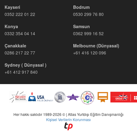
Kayseri
Bodrum
0352 222 01 22
0530 299 76 80
Konya
Samsun
0332 354 04 14
0362 999 16 52
Çanakkale
Melbourne (Dünyasal)
0286 217 22 77
+61 416 120 096
Sydney ( Dünyasal )
+61 412 917 840
Her hakkı saklıdır 1989-2026 © | Atlas Yurtdışı Eğitim Danışmanlığı
Kişisel Verilerin Korunması