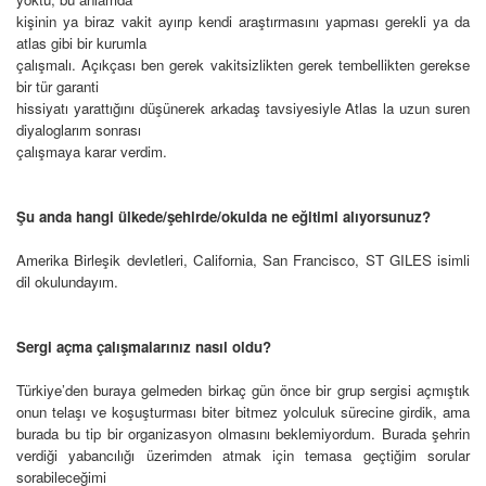
kişinin ya biraz vakit ayırıp kendi araştırmasını yapması gerekli ya da
atlas gibi bir kurumla
çalışmalı. Açıkçası ben gerek vakitsizlikten gerek tembellikten gerekse
bir tür garanti
hissiyatı yarattığını düşünerek arkadaş tavsiyesiyle Atlas la uzun suren
diyaloglarım sonrası
çalışmaya karar verdim.
Şu anda hangi ülkede/şehirde/okulda ne eğitimi alıyorsunuz?
Amerika Birleşik devletleri, California, San Francisco, ST GILES isimli
dil okulundayım.
Sergi açma çalışmalarınız nasıl oldu?
Türkiye’den buraya gelmeden birkaç gün önce bir grup sergisi açmıştık
onun telaşı ve koşuşturması biter bitmez yolculuk sürecine girdik, ama
burada bu tip bir organizasyon olmasını beklemiyordum.
Burada şehrin
verdiği yabancılığı üzerimden atmak için temasa geçtiğim sorular
sorabileceğimi