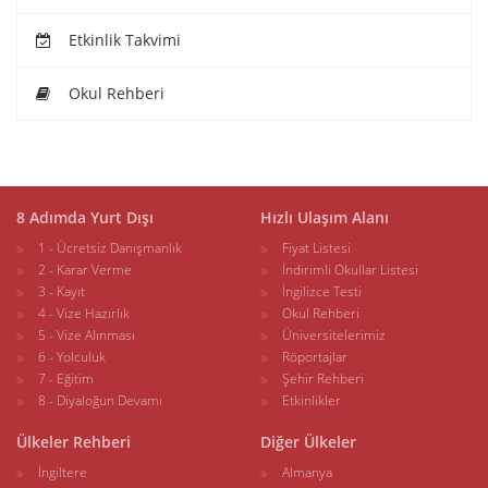
Etkinlik Takvimi
Okul Rehberi
8 Adımda Yurt Dışı
Hızlı Ulaşım Alanı
1 - Ücretsiz Danışmanlık
Fiyat Listesi
2 - Karar Verme
İndirimli Okullar Listesi
3 - Kayıt
İngilizce Testi
4 - Vize Hazırlık
Okul Rehberi
5 - Vize Alınması
Üniversitelerimiz
6 - Yolculuk
Röportajlar
7 - Eğitim
Şehir Rehberi
8 - Diyaloğun Devamı
Etkinlikler
Ülkeler Rehberi
Diğer Ülkeler
İngiltere
Almanya