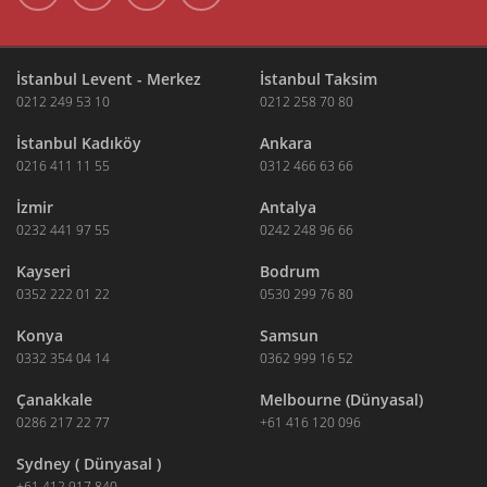
İstanbul Levent - Merkez
İstanbul Taksim
0212 249 53 10
0212 258 70 80
İstanbul Kadıköy
Ankara
0216 411 11 55
0312 466 63 66
İzmir
Antalya
0232 441 97 55
0242 248 96 66
Kayseri
Bodrum
0352 222 01 22
0530 299 76 80
Konya
Samsun
0332 354 04 14
0362 999 16 52
Çanakkale
Melbourne (Dünyasal)
0286 217 22 77
+61 416 120 096
Sydney ( Dünyasal )
+61 412 917 840