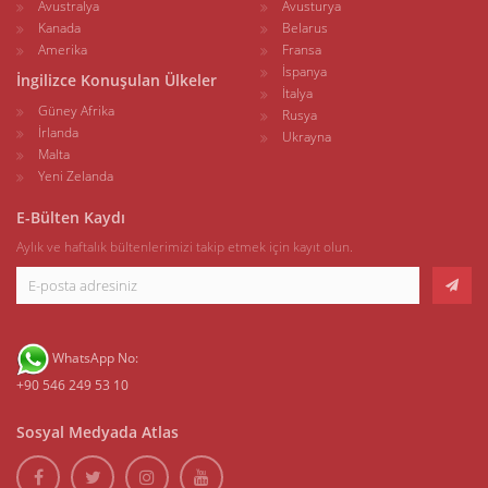
Avustralya
Avusturya
Kanada
Belarus
Amerika
Fransa
İspanya
İngilizce Konuşulan Ülkeler
İtalya
Güney Afrika
Rusya
İrlanda
Ukrayna
Malta
Yeni Zelanda
E-Bülten Kaydı
Aylık ve haftalık bültenlerimizi takip etmek için kayıt olun.
WhatsApp No:
+90 546 249 53 10
Sosyal Medyada Atlas