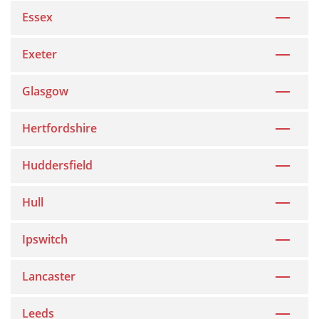
Essex
Exeter
Glasgow
Hertfordshire
Huddersfield
Hull
Ipswitch
Lancaster
Leeds