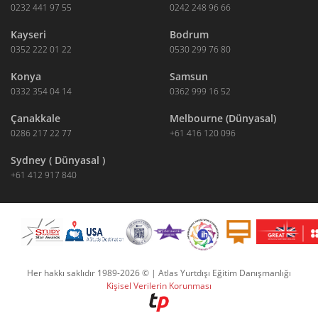
0232 441 97 55
0242 248 96 66
Kayseri
Bodrum
0352 222 01 22
0530 299 76 80
Konya
Samsun
0332 354 04 14
0362 999 16 52
Çanakkale
Melbourne (Dünyasal)
0286 217 22 77
+61 416 120 096
Sydney ( Dünyasal )
+61 412 917 840
Her hakkı saklıdır 1989-2026 © | Atlas Yurtdışı Eğitim Danışmanlığı
Kişisel Verilerin Korunması