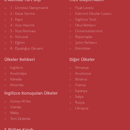
1 - Ücretsiz Danışmanlık
Fiyat Listesi
2 - Karar Verme
İndirimli Okullar Listesi
3 - Kayıt
İngilizce Testi
4 - Vize Hazırlık
Okul Rehberi
5 - Vize Alınması
Üniversitelerimiz
6 - Yolculuk
Röportajlar
7 - Eğitim
Şehir Rehberi
8 - Diyaloğun Devamı
Etkinlikler
Ülkeler Rehberi
Diğer Ülkeler
İngiltere
Almanya
Avustralya
Avusturya
Kanada
Belarus
Amerika
Fransa
İspanya
İngilizce Konuşulan Ülkeler
İtalya
Güney Afrika
Rusya
İrlanda
Ukrayna
Malta
Yeni Zelanda
E-Bülten Kaydı