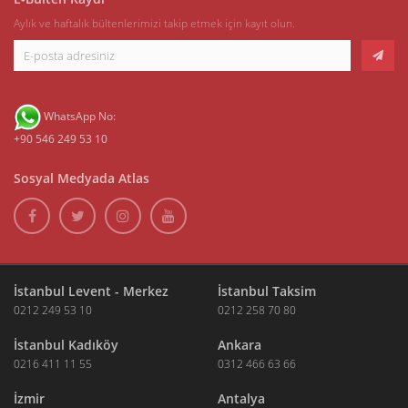
Aylık ve haftalık bültenlerimizi takip etmek için kayıt olun.
WhatsApp No:
+90 546 249 53 10
Sosyal Medyada Atlas
İstanbul Levent - Merkez
İstanbul Taksim
0212 249 53 10
0212 258 70 80
İstanbul Kadıköy
Ankara
0216 411 11 55
0312 466 63 66
İzmir
Antalya