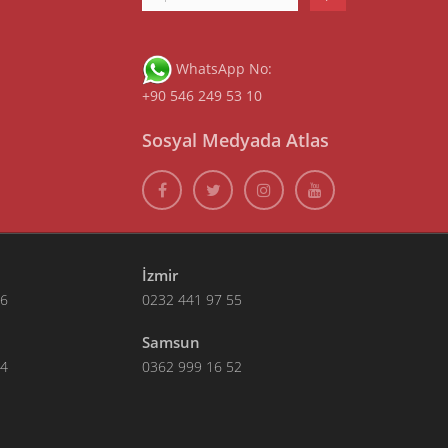
WhatsApp No:
+90 546 249 53 10
Sosyal Medyada Atlas
İzmir
66
0232 441 97 55
Samsun
14
0362 999 16 52