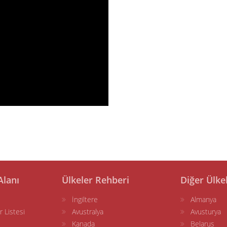
Alanı
Ülkeler Rehberi
Diğer Ülke
İngiltere
Almanya
r Listesi
Avustralya
Avusturya
Kanada
Belarus