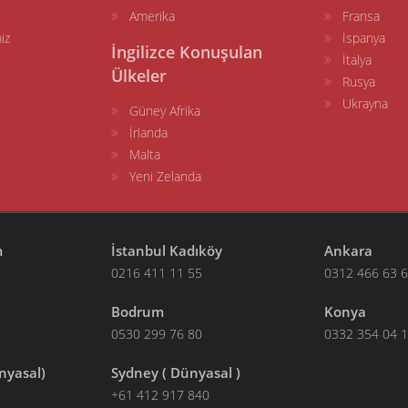
Amerika
Fransa
iz
İspanya
İngilizce Konuşulan
İtalya
Ülkeler
Rusya
Ukrayna
Güney Afrika
İrlanda
Malta
Yeni Zelanda
m
İstanbul Kadıköy
Ankara
0216 411 11 55
0312 466 63 
Bodrum
Konya
0530 299 76 80
0332 354 04 
nyasal)
Sydney ( Dünyasal )
+61 412 917 840