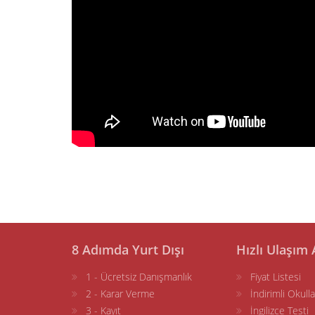
8 Adımda Yurt Dışı
Hızlı Ulaşım 
1 - Ücretsiz Danışmanlık
Fiyat Listesi
2 - Karar Verme
İndirimli Okulla
3 - Kayıt
İngilizce Testi