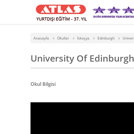
YURTDIŞI EĞİTİM - 37. YIL
Anasayfa
Okullar
İskoçya
Edinburgh
Univer
University Of Edinburgh
Okul Bilgisi