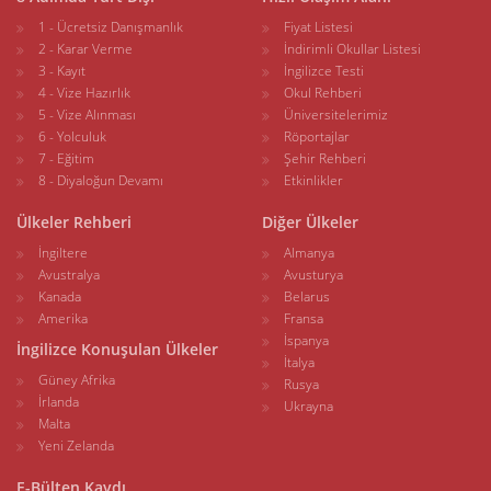
1 - Ücretsiz Danışmanlık
Fiyat Listesi
2 - Karar Verme
İndirimli Okullar Listesi
3 - Kayıt
İngilizce Testi
4 - Vize Hazırlık
Okul Rehberi
5 - Vize Alınması
Üniversitelerimiz
6 - Yolculuk
Röportajlar
7 - Eğitim
Şehir Rehberi
8 - Diyaloğun Devamı
Etkinlikler
Ülkeler Rehberi
Diğer Ülkeler
İngiltere
Almanya
Avustralya
Avusturya
Kanada
Belarus
Amerika
Fransa
İspanya
İngilizce Konuşulan Ülkeler
İtalya
Güney Afrika
Rusya
İrlanda
Ukrayna
Malta
Yeni Zelanda
E-Bülten Kaydı