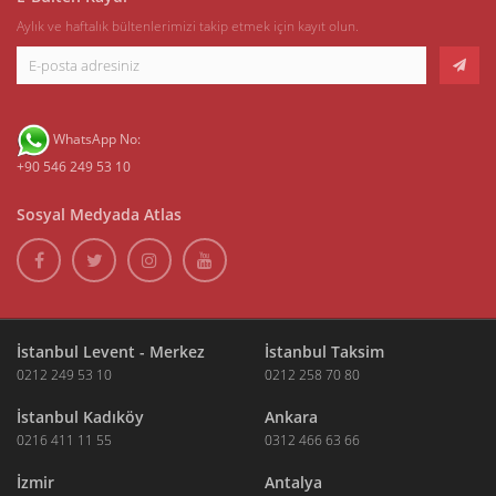
Aylık ve haftalık bültenlerimizi takip etmek için kayıt olun.
WhatsApp No:
+90 546 249 53 10
Sosyal Medyada Atlas
İstanbul Levent - Merkez
İstanbul Taksim
0212 249 53 10
0212 258 70 80
İstanbul Kadıköy
Ankara
0216 411 11 55
0312 466 63 66
İzmir
Antalya