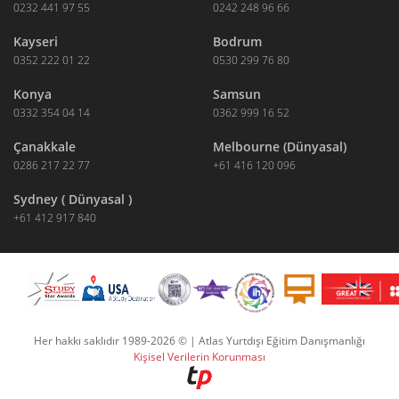
0232 441 97 55
0242 248 96 66
Kayseri
Bodrum
0352 222 01 22
0530 299 76 80
Konya
Samsun
0332 354 04 14
0362 999 16 52
Çanakkale
Melbourne (Dünyasal)
0286 217 22 77
+61 416 120 096
Sydney ( Dünyasal )
+61 412 917 840
Her hakkı saklıdır 1989-2026 © | Atlas Yurtdışı Eğitim Danışmanlığı
Kişisel Verilerin Korunması