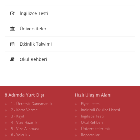
İngilizce Testi
Üniversiteler
Etkinlik Takvimi
Okul Rehberi
8 Adımda Yurt Dışı
Hızlı Ulaşım Alanı
1 - Ücretsiz Danışmanlık
Fiyat Listesi
2 - Karar Verme
İndirimli Okullar Listesi
3 - Kayıt
İngilizce Testi
4 - Vize Hazırlık
Okul Rehberi
5 - Vize Alınması
Üniversitelerimiz
6 - Yolculuk
Röportajlar