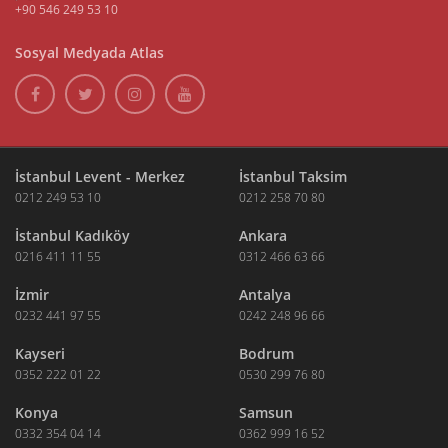
+90 546 249 53 10
Sosyal Medyada Atlas
İstanbul Levent - Merkez
İstanbul Taksim
0212 249 53 10
0212 258 70 80
İstanbul Kadıköy
Ankara
0216 411 11 55
0312 466 63 66
İzmir
Antalya
0232 441 97 55
0242 248 96 66
Kayseri
Bodrum
0352 222 01 22
0530 299 76 80
Konya
Samsun
0332 354 04 14
0362 999 16 52