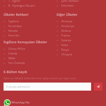
7 - Eğitim
Şehir Rehberi
8 - Diyaloğun Devamı
Etkinlikler
Ülkeler Rehberi
Diğer Ülkeler
İngiltere
Almanya
Avustralya
Avusturya
Kanada
Belarus
Amerika
Fransa
İspanya
İngilizce Konuşulan Ülkeler
İtalya
Güney Afrika
Rusya
İrlanda
Ukrayna
Malta
Yeni Zelanda
E-Bülten Kaydı
Aylık ve haftalık bültenlerimizi takip etmek için kayıt olun.
WhatsApp No: