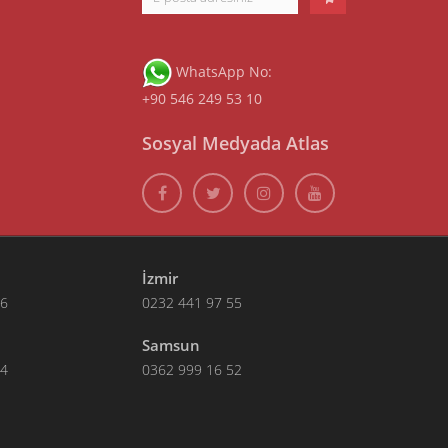
WhatsApp No:
+90 546 249 53 10
Sosyal Medyada Atlas
İzmir
66
0232 441 97 55
Samsun
14
0362 999 16 52