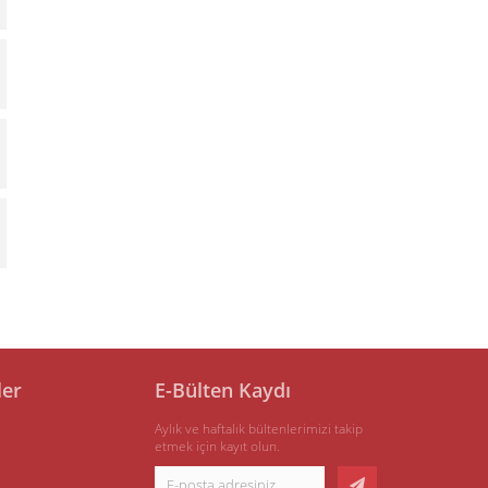
ler
E-Bülten Kaydı
Aylık ve haftalık bültenlerimizi takip
etmek için kayıt olun.