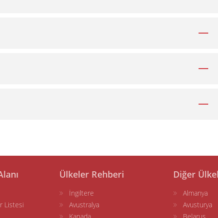
Alanı
Ülkeler Rehberi
Diğer Ülke
İngiltere
Almanya
r Listesi
Avustralya
Avusturya
Kanada
Belarus