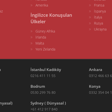
Amerika
Fransa
iz
İspanya
İngilizce Konuşulan
İtalya
Ülkeler
Rusya
Ukrayna
Güney Afrika
İrlanda
Malta
Yeni Zelanda
m
İstanbul Kadıköy
Ankara
0216 411 11 55
0312 466 63 
Bodrum
Konya
0530 299 76 80
0332 354 04 
nyasal)
Sydney ( Dünyasal )
+61 412 917 840