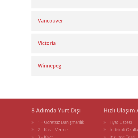
Vancouver
Victoria
Winnepeg
8 Adımda Yurt Dışı
Hızlı Ulaşım 
1 - Ücretsiz Danışmanlık
Fiyat Listesi
2 - Karar Verme
İndirimli Okulla
3 - Kayıt
İngilizce Testi