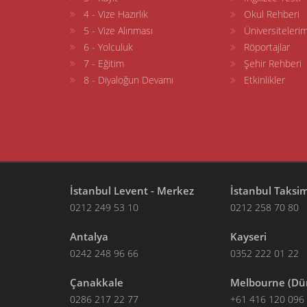
4 - Vize Hazırlık
Okul Rehberi
5 - Vize Alınması
Üniversitelerim
6 - Yolculuk
Röportajlar
7 - Eğitim
Şehir Rehberi
8 - Diyaloğun Devamı
Etkinlikler
İstanbul Levent - Merkez
İstanbul Taksi
0212 249 53 10
0212 258 70 80
Antalya
Kayseri
0242 248 96 66
0352 222 01 22
Çanakkale
Melbourne (Dü
0286 217 22 77
+61 416 120 096