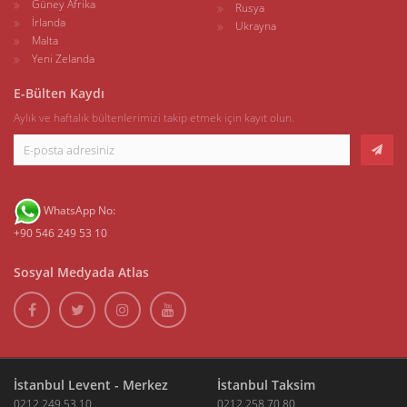
Güney Afrika
Rusya
İrlanda
Ukrayna
Malta
Yeni Zelanda
E-Bülten Kaydı
Aylık ve haftalık bültenlerimizi takip etmek için kayıt olun.
WhatsApp No:
+90 546 249 53 10
Sosyal Medyada Atlas
İstanbul Levent - Merkez
İstanbul Taksim
0212 249 53 10
0212 258 70 80