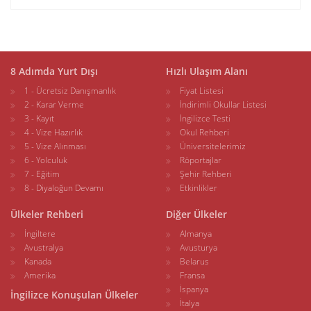
8 Adımda Yurt Dışı
Hızlı Ulaşım Alanı
1 - Ücretsiz Danışmanlık
Fiyat Listesi
2 - Karar Verme
İndirimli Okullar Listesi
3 - Kayıt
İngilizce Testi
4 - Vize Hazırlık
Okul Rehberi
5 - Vize Alınması
Üniversitelerimiz
6 - Yolculuk
Röportajlar
7 - Eğitim
Şehir Rehberi
8 - Diyaloğun Devamı
Etkinlikler
Ülkeler Rehberi
Diğer Ülkeler
İngiltere
Almanya
Avustralya
Avusturya
Kanada
Belarus
Amerika
Fransa
İspanya
İngilizce Konuşulan Ülkeler
İtalya