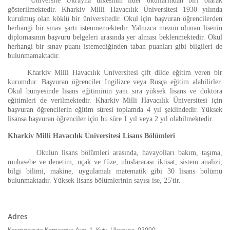
Üniversite Ukrayna ülkesinin lider okullarından biri olarak
gösterilmektedir. Kharkiv Milli Havacılık Üniversitesi 1930 yılında
kurulmuş olan köklü bir üniversitedir. Okul için başvuran öğrencilerden
herhangi bir sınav şartı istenmemektedir. Yalnızca mezun olunan lisenin
diplomasının başvuru belgeleri arasında yer alması beklenmektedir. Okul
herhangi bir sınav puanı istemediğinden taban puanları gibi bilgileri de
bulunmamaktadır.
Kharkiv Milli Havacılık Üniversitesi çift dilde eğitim veren bir
kurumdur. Başvuran öğrenciler İngilizce veya Rusça eğitim alabilirler.
Okul bünyesinde lisans eğitiminin yanı sıra yüksek lisans ve doktora
eğitimleri de verilmektedir. Kharkiv Milli Havacılık Üniversitesi için
başvuran öğrencilerin eğitim süresi toplamda 4 yıl şeklindedir. Yüksek
lisansa başvuran öğrenciler için bu süre 1 yıl veya 2 yıl olabilmektedir.
Kharkiv Milli Havacılık Üniversitesi Lisans Bölümleri
Okulun lisans bölümleri arasında, havayolları bakım, taşıma,
muhasebe ve denetim, uçak ve füze, uluslararası iktisat, sistem analizi,
bilgi bilimi, makine, uygulamalı matematik gibi 30 lisans bölümü
bulunmaktadır. Yüksek lisans bölümlerinin sayısı ise, 25'tir.
Adres
Kosmonavta Komarova Ave, 1, Kyiv, Ukrayna, 02000