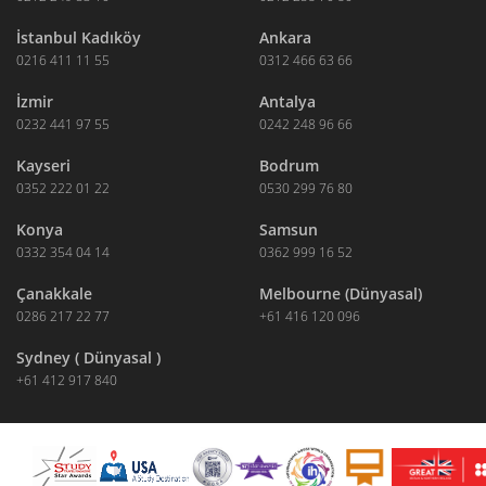
İstanbul Kadıköy
Ankara
0216 411 11 55
0312 466 63 66
İzmir
Antalya
0232 441 97 55
0242 248 96 66
Kayseri
Bodrum
0352 222 01 22
0530 299 76 80
Konya
Samsun
0332 354 04 14
0362 999 16 52
Çanakkale
Melbourne (Dünyasal)
0286 217 22 77
+61 416 120 096
Sydney ( Dünyasal )
+61 412 917 840