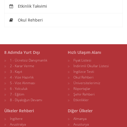
Etkinlik Takvimi
Okul Rehberi
8 Adımda Yurt Dışı
Hızlı Ulaşım Alanı
1 - Ücretsiz Danışmanlık
Fiyat Listesi
2 - Karar Verme
İndirimli Okullar Listesi
3 - Kayıt
İngilizce Testi
4 - Vize Hazırlık
Okul Rehberi
5 - Vize Alınması
Üniversitelerimiz
6 - Yolculuk
Röportajlar
7 - Eğitim
Şehir Rehberi
8 - Diyaloğun Devamı
Etkinlikler
Ülkeler Rehberi
Diğer Ülkeler
İngiltere
Almanya
Avustralya
Avusturya