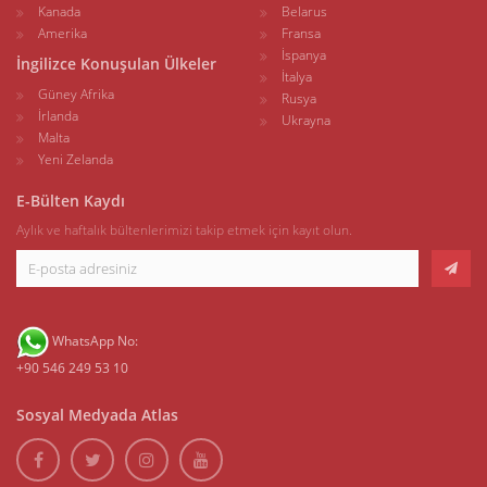
Kanada
Belarus
Amerika
Fransa
İspanya
İngilizce Konuşulan Ülkeler
İtalya
Güney Afrika
Rusya
İrlanda
Ukrayna
Malta
Yeni Zelanda
E-Bülten Kaydı
Aylık ve haftalık bültenlerimizi takip etmek için kayıt olun.
WhatsApp No:
+90 546 249 53 10
Sosyal Medyada Atlas