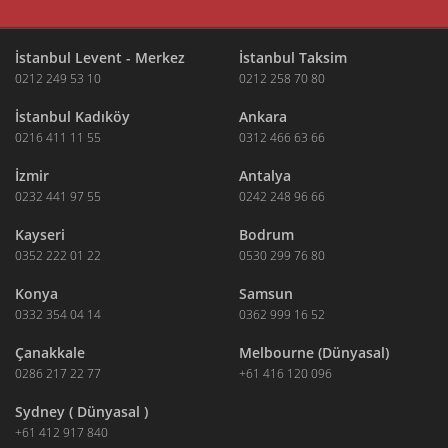
İstanbul Levent - Merkez
İstanbul Taksim
0212 249 53 10
0212 258 70 80
İstanbul Kadıköy
Ankara
0216 411 11 55
0312 466 63 66
İzmir
Antalya
0232 441 97 55
0242 248 96 66
Kayseri
Bodrum
0352 222 01 22
0530 299 76 80
Konya
Samsun
0332 354 04 14
0362 999 16 52
Çanakkale
Melbourne (Dünyasal)
0286 217 22 77
+61 416 120 096
Sydney ( Dünyasal )
+61 412 917 840