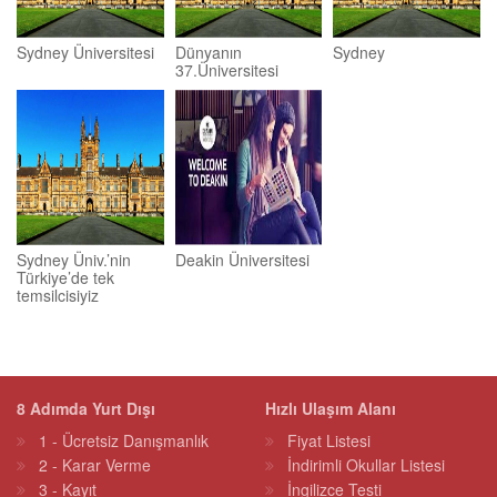
Sydney Üniversitesi
Dünyanın
Sydney
37.Üniversitesi
Sydney Üniv.’nin
Deakin Üniversitesi
Türkiye’de tek
temsilcisiyiz
8 Adımda Yurt Dışı
Hızlı Ulaşım Alanı
1 - Ücretsiz Danışmanlık
Fiyat Listesi
2 - Karar Verme
İndirimli Okullar Listesi
3 - Kayıt
İngilizce Testi