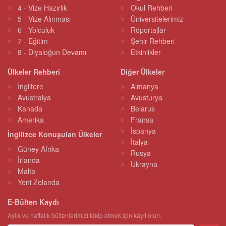
4 - Vize Hazırlık
Okul Rehberi
5 - Vize Alınması
Üniversitelerimiz
6 - Yolculuk
Röportajlar
7 - Eğitim
Şehir Rehberi
8 - Diyaloğun Devamı
Etkinlikler
Ülkeler Rehberi
Diğer Ülkeler
İngiltere
Almanya
Avustralya
Avusturya
Kanada
Belarus
Amerika
Fransa
İspanya
İngilizce Konuşulan Ülkeler
İtalya
Güney Afrika
Rusya
İrlanda
Ukrayna
Malta
Yeni Zelanda
E-Bülten Kaydı
Aylık ve haftalık bültenlerimizi takip etmek için kayıt olun.