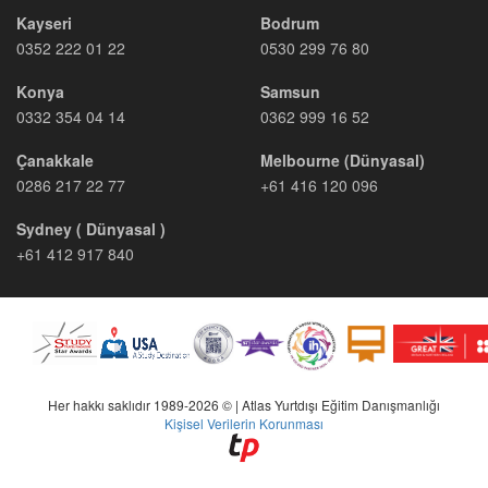
Kayseri
Bodrum
0352 222 01 22
0530 299 76 80
Konya
Samsun
0332 354 04 14
0362 999 16 52
Çanakkale
Melbourne (Dünyasal)
0286 217 22 77
+61 416 120 096
Sydney ( Dünyasal )
+61 412 917 840
Her hakkı saklıdır 1989-2026 © | Atlas Yurtdışı Eğitim Danışmanlığı
Kişisel Verilerin Korunması