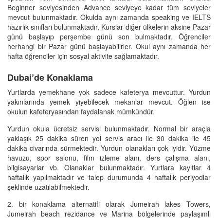
Beginner seviyesinden Advance seviyeye kadar tüm seviyeler
mevcut bulunmaktadır. Okulda aynı zamanda speaking ve IELTS
hazırlık sınıfları bulunmaktadır. Kurslar diğer ülkelerin aksine Pazar
günü başlayıp perşembe günü son bulmaktadır. Öğrenciler
herhangi bir Pazar günü başlayabilirler. Okul aynı zamanda her
hafta öğrenciler için sosyal aktivite sağlamaktadır.
Dubai’de Konaklama
Yurtlarda yemekhane yok sadece kafeterya mevcuttur. Yurdun
yakınlarında yemek yiyebilecek mekanlar mevcut. Öğlen ise
okulun kafeteryasından faydalanak mümkündür.
Yurdun okula ücretsiz servisi bulunmaktadır. Normal bir araçla
yaklaşık 25 dakika süren yol servis aracı ile 30 dakika ile 45
dakika civarında sürmektedir. Yurdun olanakları çok iyidir. Yüzme
havuzu, spor salonu, film izleme alanı, ders çalışma alanı,
bilgisayarlar vb. Olanaklar bulunmaktadır. Yurtlara kayıtlar 4
haftalık yapılmaktadır ve talep durumunda 4 haftalık periyodlar
şeklinde uzatılabilmektedir.
2. bir konaklama alternatifi olarak Jumeirah lakes Towers,
Jumeirah beach rezidance ve Marina bölgelerinde paylaşımlı