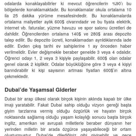
odalarda konaklayabilirler ki mevcut öğrencilerin %90’ı bu
bölgelerde konaklamaktadır. Bu konaklamalar okula ortalama 10
ila 25 dakika yürüme mesafesindedir. Bu konaklamalarda
ortalama maliyetler aylık 600$ civarındadır ve bu fiyata elektrik,
internet vb. faturalar, yüzme havuzu ve spor salonu ücretleri de
dahildir. Öğrencilerden ortalama 140$ ve 280$ arası depozito
talep edilir. Bu depozito ücreti, konaklamadan ayrıldıklarında iade
edilir. Evden çıkış tarihi ev sahiplerine 1 ay önceden haber
verilmelidir. Evler değişmekle beraber genelde 3 veya 4 odalıdır.
Öğrenci odayı 1, 2 veya 3 kişiyle paylaşabilir. 600$ olan odalar
genel olarak 2 kişiliktir. Odalar büyüklüğüne göre 3 veya 4 kişiyi
barındırabilir ki kişi sayısının artması fiyatları 600$’ın altına
çekmektedir.
Dubai’de Yaşamsal Giderler
Dubai bir arap ülkesi olarak birçok kişinin aklında kapalı bir ülke
imajı yaratabilir. Fakat Dubai sahip olduğu vizyon gereği başta
giyim tarzlarına vermiş olduğu özgürlük ve hayatın birçok
noktasında sağlamış olduğu yaşam kolaylığı sonucu başta birçok
ingiliz, amerikan ve avrupalı milletlerle beraber dünyanın her
yerinden milletin bir arada özgürce yaşayabileceği bir ortam
oluşturmuştur. Dubai’de dilediğiniz gibi giyinebilir ve gece