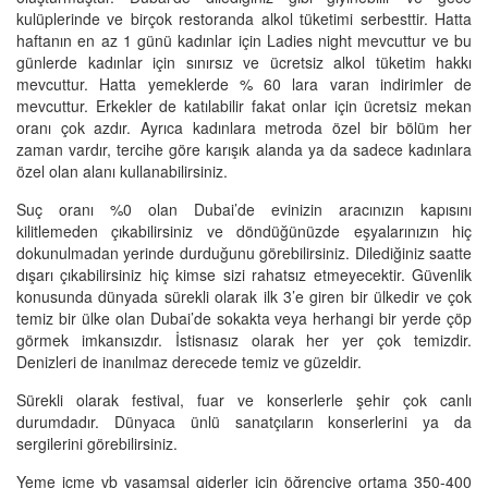
kulüplerinde ve birçok restoranda alkol tüketimi serbesttir. Hatta
haftanın en az 1 günü kadınlar için Ladies night mevcuttur ve bu
günlerde kadınlar için sınırsız ve ücretsiz alkol tüketim hakkı
mevcuttur. Hatta yemeklerde % 60 lara varan indirimler de
mevcuttur. Erkekler de katılabilir fakat onlar için ücretsiz mekan
oranı çok azdır. Ayrıca kadınlara metroda özel bir bölüm her
zaman vardır, tercihe göre karışık alanda ya da sadece kadınlara
özel olan alanı kullanabilirsiniz.
Suç oranı %0 olan Dubai’de evinizin aracınızın kapısını
kilitlemeden çıkabilirsiniz ve döndüğünüzde eşyalarınızın hiç
dokunulmadan yerinde durduğunu görebilirsiniz. Dilediğiniz saatte
dışarı çıkabilirsiniz hiç kimse sizi rahatsız etmeyecektir. Güvenlik
konusunda dünyada sürekli olarak ilk 3’e giren bir ülkedir ve çok
temiz bir ülke olan Dubai’de sokakta veya herhangi bir yerde çöp
görmek imkansızdır. İstisnasız olarak her yer çok temizdir.
Denizleri de inanılmaz derecede temiz ve güzeldir.
Sürekli olarak festival, fuar ve konserlerle şehir çok canlı
durumdadır. Dünyaca ünlü sanatçıların konserlerini ya da
sergilerini görebilirsiniz.
Yeme içme vb yaşamsal giderler için öğrenciye ortama 350-400