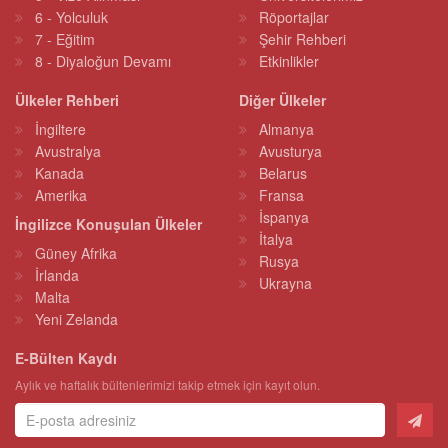
6 - Yolculuk
Röportajlar
7 - Eğitim
Şehir Rehberi
8 - Diyaloğun Devamı
Etkinlikler
Ülkeler Rehberi
Diğer Ülkeler
İngiltere
Almanya
Avustralya
Avusturya
Kanada
Belarus
Amerika
Fransa
İspanya
İngilizce Konuşulan Ülkeler
İtalya
Güney Afrika
Rusya
İrlanda
Ukrayna
Malta
Yeni Zelanda
E-Bülten Kaydı
Aylık ve haftalık bültenlerimizi takip etmek için kayıt olun.