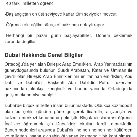
-40 farklı milletten öğrenci
-Başlangıçtan en üst seviyeye kadar tüm seviyeler mevcut
-Öğrencilerin eğitim süreçleri hakkında detaylı rapor
-Herhangi bir pazar günü başlayabilirler. Dönem beklemek
zorunda değiller.
Dubai Hakkında Genel Bilgiler
Ortadoğu’da yer alan Birleşik Arap Emirlikleri, Arap Yarımadası’nın
güneydoğusunda bulunur. Suudi Arabistan, Katar ve Umman ile
çevrili olan Birleşik Arap Emirlikleri’nin en tanınan emirlikleri, Abu
Dabi ve Dubai’dir. Başkenti Abu Dabi’dir. Petrol rezervleri
bakımından oldukça zengindir ve bunun yanında Ortadoğu’da
gelişen ekonomiye sahiptir.
Dubai’de birçok milletten insan bulunmaktadır. Oldukça kozmopolit
olan bu şehir, günden güne gelişerek ticaretin, alışverişin ve
turizmin merkezi konumuna gelmiştir. Birçok uluslararası öğrenci
İngilizce öğrenmek için Dubai’deki okulları tercih etmektedir.
Bunun nedenleri arasında Dubai’nin hemen hemen her kültürden
ve milletten insana ev sahipliği yapan kozmopolit bir kent olması,