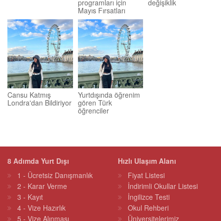
programları için
değişiklik
Mayıs Fırsatları
Cansu Katmış
Yurtdışında öğrenim
Londra'dan Bildiriyor
gören Türk
öğrenciler
8 Adımda Yurt Dışı
Hızlı Ulaşım Alanı
1 - Ücretsiz Danışmanlık
Fiyat Listesi
2 - Karar Verme
İndirimli Okullar Listesi
3 - Kayıt
İngilizce Testi
4 - Vize Hazırlık
Okul Rehberi
5 - Vize Alınması
Üniversitelerimiz