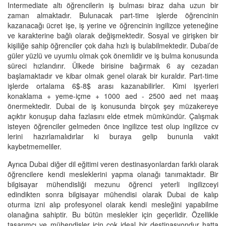
Intermediate altı öğrencilerin iş bulması biraz daha uzun bir
zaman almaktadır. Bulunacak part-time işlerde öğrencinin
kazanacağı ücret işe, iş yerine ve öğrencinin ingilizce yeteneğine
ve karakterine bağlı olarak değişmektedir. Sosyal ve girişken bir
kişiliğe sahip öğrenciler çok daha hızlı iş bulabilmektedir. Dubai’de
güler yüzlü ve uyumlu olmak çok önemlidir ve iş bulma konusunda
süreci hızlandırır. Ülkede birisine bağırmak 6 ay cezadan
başlamaktadır ve kibar olmak genel olarak bir kuraldır. Part-time
işlerde ortalama 6$-8$ arası kazanabilirler. Kimi işyerleri
konaklama + yeme-içme + 1000 aed - 2500 aed net maaş
önermektedir. Dubai de iş konusunda birçok şey müzakereye
açıktır konuşup daha fazlasını elde etmek mümkündür. Çalışmak
isteyen öğrenciler gelmeden önce ingilizce test olup ingilizce cv
lerini hazırlamalıdırlar ki buraya gelip bununla vakit
kaybetmemeliler.
Ayrıca Dubai diğer dil eğitimi veren destinasyonlardan farklı olarak
öğrencilere kendi mesleklerini yapma olanağı tanımaktadır. Bir
bilgisayar mühendisliği mezunu öğrenci yeterli ingilizceyi
edindikten sonra bilgisayar mühendisi olarak Dubai de kalıp
oturma izni alıp profesyonel olarak kendi mesleğini yapabilme
olanağına sahiptir. Bu bütün meslekler için geçerlidir. Özellikle
tasarımcı ve mühendisler için çok ideal bir destinasyondur hatta