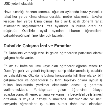
USD yeterli olacaktır.
Hava sıcaklığı haziran temmuz ağustos aylarında biraz yüksektir
fakat her yerde klima olması duraklar metro istasyonları taksiler
kısacası her yerde klima olması bu 3 aylık sıcak dönemi rahat
atlatmanızı sağlamaktadır. Yaz aylarında iş bulma oranı da
düşüktür. Özellikle eylül ayından itibaren öğrencilerin
çalışabileceği part-time işler çok fazladır.
Dubai'de Çalışma İzni ve Fırsatlar
Es Dubai’nin vereceği vize ile gelen öğrencilerin part-time olarak
çalışma hakkı vardır.
En az 12 hafta ve üstü kayıt olan öğrenciler öğrenci vizesi ile
Dubai’ye gelir ve yeterli ingilizceye sahip olduklarında iş bulabilir
ve çalışabilirler. Okulda iş bulma konusunda full time olarak biri
çalışmaktadır ve öğrencilerin cv lerini toplayıp onlara uygun iş
bulma konusunda yardımcı olmaktadır ancak iş garantisi
verilmemektedir. Yurtdışından gelen öğrencinin ülkeye
adaptasyonu, dinleme, anlama ve konuşma becerisini geliştirmesi
ortalama 3 veya 4 haftayı bulmaktadır. Intermediate ve üstü
seviyede öğrencilerin iş bulma süreci daha hızlı olacaktır.