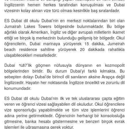
İngilizcenin hemen herkes tarafından konuşulması ve Dubai
vizesinin kolay alınan vize türü olması kesinlikle baş sıralardadır.
ES Dubai dil okulu Dubai’nin en merkezi noktalarından biri olan
Jumairah Lakes Towers bölgesinde bulunmaktadır. Bu bölge
ağırlıklı olarak Amerikan, İngiliz ve diğer avrupalı milletlerin ikamet
ettiği ve birçok iş merkezinin bulunduğu gelişmiş bir bölgedir. Okul
öğrencilerin, Dubai marinaya yürüyerek 15 dakika, Jumeirah
beach residence sahiline yürüyerek 20 dakikada rahatlıkla
ulaşabilecekleri mesafededir.
Dubai %87’lik göçmen nüfusuyla dünyanın en kozmopolit
bölgelerinden biridir. Bu durum Dubai’yi farklı kılmakta. Bu
sebepten dolayı Dubai’de birincil dil sanılanın aksine Arapça değil
İngilizcedir. Hayatın her noktasında İngilizce öncelikli ve zorunlu dil
konumundadır.
ES Dubai dil okulu Dubai’nin ilk ve tek uluslararası çapta eğitim
veren ve öğrenci vizesi sağlayabilen dil okuludur. Okul öğrencilere
vize sponsorluğu yapabilmekte ve tüm vize işlemlerini öğrenci
adına yerine getirmektedir. Öğrencinin herhangi bir konsolosluğa
gitmesine, banka hesabı göstermesine ve benzeri birçok evrak
işlemleri ile uğraşmasına gerek yoktur.