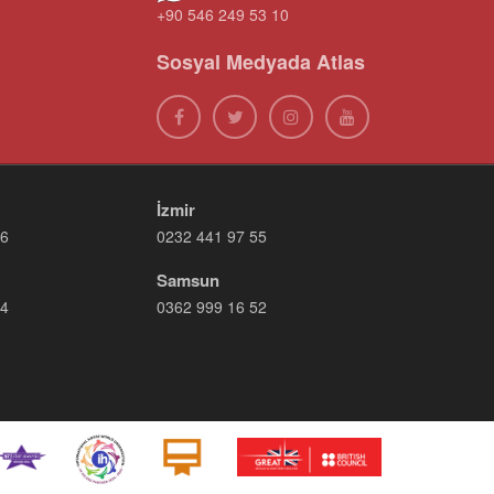
+90 546 249 53 10
Sosyal Medyada Atlas
İzmir
66
0232 441 97 55
Samsun
14
0362 999 16 52