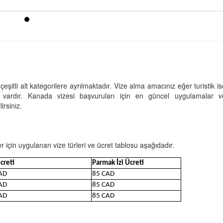
eşitli alt kategorilere ayrılmaktadır. Vize alma amacınız eğer turistik is
e vardır. Kanada vizesi başvuruları için en güncel uygulamalar v
lirsiniz.
r için uygulanan vize türleri ve ücret tablosu aşağıdadır.
creti
Parmak İzi Ücreti
AD
85 CAD
AD
85 CAD
AD
85 CAD