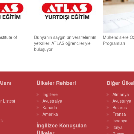
titute of
Dünyanın saygın üniversitelerinin
Mühendislere Öze
yetkilileri ATLAS öğrencileriyle
Programları
buluşuyor
Alanı
Ülkeler Rehberi
Diğer Ülke
İngiltere
Almanya
r Listesi
Avustralya
Avusturya
Kanada
Belarus
Amerika
Fransa
iz
İspanya
İngilizce Konuşulan
İtalya
Ülkeler
Rusya