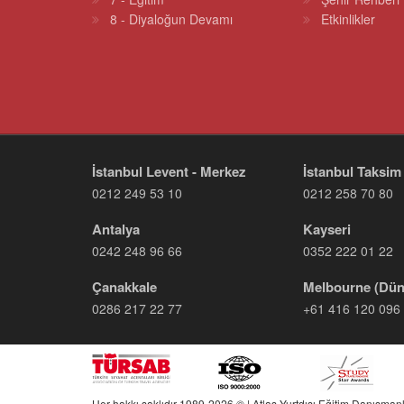
8 - Diyaloğun Devamı
Etkinlikler
İstanbul Levent - Merkez
İstanbul Taksim
0212 249 53 10
0212 258 70 80
Antalya
Kayseri
0242 248 96 66
0352 222 01 22
Çanakkale
Melbourne (Dün
0286 217 22 77
+61 416 120 096
Her hakkı saklıdır 1989-2026 © | Atlas Yurtdışı Eğitim Danışmanl