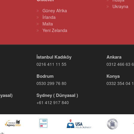
Ukrayna
Güney Afrika
İrlanda
Malta
Yeni Zelanda
İstanbul Kadıköy
Ankara
0216 411 11 55
0312 466 63 
Bodrum
Konya
0530 299 76 80
0332 354 04 
yasal)
Sydney ( Dünyasal )
+61 412 917 840
ığı