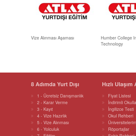
Vize Alınması Aşaması
Humber College Ins
Technology
8 Adımda Yurt Dışı
Hızlı Ulaşım 
1 - Ücretsiz Danışmanlık
Fiyat Listesi
2 - Karar Verme
İndirimli Okulla
3 - Kayıt
İngilizce Testi
4 - Vize Hazırlık
Okul Rehberi
5 - Vize Alınması
Üniversitelerim
6 - Yolculuk
Röportajlar
7 - Eğitim
Şehir Rehberi