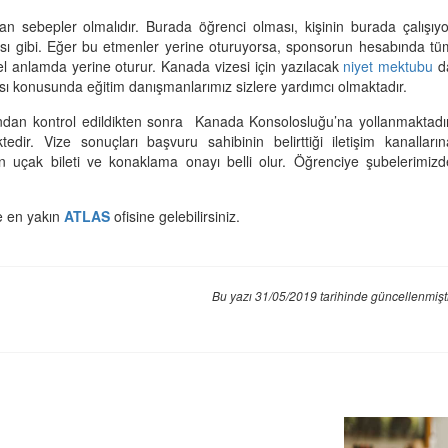
n sebepler olmalıdır. Burada öğrenci olması, kişinin burada çalışıyo
ası gibi. Eğer bu etmenler yerine oturuyorsa, sponsorun hesabında tü
el anlamda yerine oturur. Kanada vizesi için yazılacak
niyet mektubu
d
ı konusunda eğitim danışmanlarımız sizlere yardımcı olmaktadır.
ından kontrol edildikten sonra Kanada Konsolosluğu’na yollanmaktadır
ir. Vize sonuçları başvuru sahibinin belirttiği iletişim kanalların
nin uçak bileti ve konaklama onayı belli olur. Öğrenciye şubelerimizd
ze en yakın
ATLAS
ofisine gelebilirsiniz.
Bu yazı 31/05/2019 tarihinde güncellenmişt