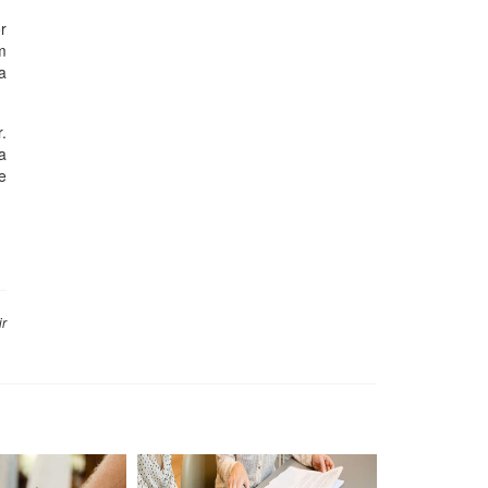
r
m
a
.
a
e
ir