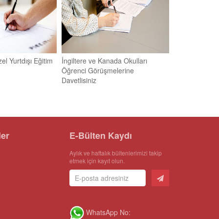
l Yurtdışı Eğitim
İngiltere ve Kanada Okulları
Öğrenci Görüşmelerine
Davetlisiniz
ler
E-Bülten Kaydı
Aylık ve haftalık bültenlerimizi takip
etmek için kayıt olun.
WhatsApp No: