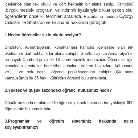
içerisinde olan tek okulu ve dört hektarlık bir alana sahip. Kampüsü
birçok mesleki programı ve indirimli fiyatlarıyla dikkat çeken okul
,
öğrencilerin öncelikli tercihleri arasında.
Gyorgy
Pazarlama müdürü
Csisizar ile Shafston ve Brisbane hakkında görüştük.
1.Neden öğrenciler sizin okulu seçiyor?
Shafston, Avustralya’nın, konaklaması kampüs içerisinde olan tek
okuldur ve dört hektarlık bir alana sahiptir. Shafton ayrıca Avustralya’nın
en büyük Cambridge ve IELTS sınav hazırlık merkezidir. Öğrenciler için
olanaklara (tenis ve basketbol sahaları, yüzme havuzları, kütüphane
vb.) ve çok çeşitli öğrenci popülâsyonuna sahiptir. Şu anda
kampüsümüzde 35 farklı kültürden öğrenci bulunmaktadır.
2.Yüksek ve düşük sezondaki öğrenci nüfusunuz nedir?
Düşük sezonda ortalama 710 öğrenci yüksek sezonda ise yaklaşık 800
öğrencimiz bulunmaktadır.
3.Programlar ve öğretim sisteminiz hakkında neler
söyleyebilirsiniz?