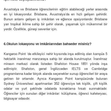
Avustralya ve Brisbane öğrencilerinin eğitim alabileceği yerler arasında
en iyi lokasyondur. Brisbane, Avustralya’da en hızlı gelişen şehirdir.
Bunun anlamı gelişen iş imkânları ve eğlence opsiyonlarıdır. Brisbane
yarı tropikal iklime sahip bir şehir olarak, yaşamak için mükemmel bir
yerdir. Özellikle, güneşi sevenler için.
6.Okulun lokasyonu ve imkânlarından bahseder misiniz?
Kangaroo Point ‘de etkileyici nehir kıyısında inşa edilmiş olan kampüs 5
hektarlık inanılmaz manzaraya sahip bir alanda kurulmuştur. İnanılmaz
mirasın merkezi olarak listeden Shafston House 1851 yılında inşa
edilmiştir. Shafston, genel İngilizceden IELTS ve Cambridge
programlarına kadar birçok alanda seçenekler sunup öğrencileri bir araya
getiren bir ortamdır. Ayrıca Kangaroo Point kampüsünde bulunan
Sydney Üniversitesi apartmanları 352 öğrenciye tek kişilik, çift kişilik
odalar ve yurt şeklinde odalarda konaklama fırsatı sunmaktadır.
Öğrenciler için sunulan diğer imkânlar: kütüphane, öğrenci kafeteryası,
bilgisayar odasıdır.