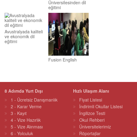
Üniversitesinden dil
eğitimi
Avustralyada kaliteli
ve ekonomik dil
eğitimi
Fusion English
8 Adımda Yurt Dışı
Hızlı Ulaşım Alanı
1 - Ücretsiz Danışmanlık
Fiyat Listesi
2 - Karar Verme
İndirimli Okullar Listesi
3 - Kayıt
İngilizce Testi
4 - Vize Hazırlık
Okul Rehberi
5 - Vize Alınması
Üniversitelerimiz
6 - Yolculuk
Röportajlar