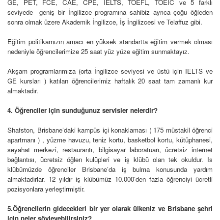
GE, PET, FCE, CAE, CPE, IELTS, TOEFL, TOEIC ve 5 farklı
seviyede geniş bir İngilizce programına sahibiz ayrıca çoğu öğleden
sonra olmak üzere Akademik İngilizce, İş İngilizcesi ve Telaffuz gibi.
Eğitim politikamızın amacı en yüksek standartta eğitim vermek olması
nedeniyle öğrencilerimize 25 saat yüz yüze eğitim sunmaktayız.
Akşam programlarımıza (orta İngilizce seviyesi ve üstü
için IELTS
ve
GE kursları ) katılan öğrencilerimiz haftalık 20 saat tam zamanlı kur
almaktadır.
4. Öğrenciler için sunduğunuz servisler nelerdir?
Shafston, Brisbane’daki kampüs içi konaklaması ( 175 müstakil öğrenci
apartmanı ) , yüzme havuzu, teniz kortu, basketbol kortu, kütüphanesi,
seyahat merkezi, restaurantı, bilgisayar laboratuarı, ücretsiz internet
bağlantısı, ücretsiz öğlen kulüpleri ve iş klübü olan tek okuldur. Is
klübümüzde öğrenciler Brisbane’da iş bulma konusunda yardım
almaktadırlar. 12 yıldır iş klübümüz 10.000’den fazla öğrenciyi ücretli
pozisyonlara yerleştirmiştir.
5.Öğrencilerin gidecekleri bir yer olarak ülkeniz ve Brisbane şehri
için neler söyleyebilirsiniz?