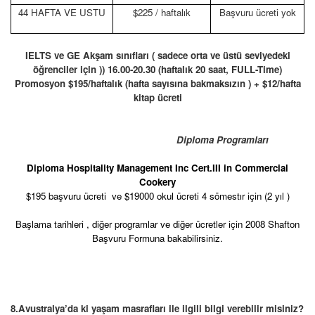
44 HAFTA VE USTU
$225 / haftalık
Başvuru ücreti yok
IELTS ve GE Akşam sınıfları ( sadece orta ve üstü seviyedeki
öğrenciler için )) 16.00-20.30 (haftalık 20 saat, FULL-Time)
Promosyon $195/haftalık (hafta sayısına bakmaksızın ) + $12/hafta
kitap ücreti
Diploma Programları
Diploma Hospitality Management Inc Cert.III in Commercial
Cookery
$195 başvuru ücreti
ve $19000 okul ücreti 4 sömestır için (2 yıl )
Başlama tarihleri , diğer programlar ve diğer ücretler için 2008 Shafton
Başvuru Formuna bakabilirsiniz.
8.Avustralya’da ki yaşam masrafları ile ilgili bilgi verebilir misiniz?