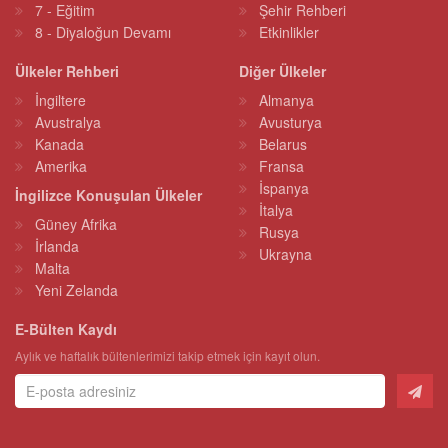
7 - Eğitim
Şehir Rehberi
8 - Diyaloğun Devamı
Etkinlikler
Ülkeler Rehberi
Diğer Ülkeler
İngiltere
Almanya
Avustralya
Avusturya
Kanada
Belarus
Amerika
Fransa
İspanya
İngilizce Konuşulan Ülkeler
İtalya
Güney Afrika
Rusya
İrlanda
Ukrayna
Malta
Yeni Zelanda
E-Bülten Kaydı
Aylık ve haftalık bültenlerimizi takip etmek için kayıt olun.