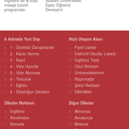
İngiltere de iş stajı-
Sussex Üniversitesi:
maaşlı turizm
Eşsiz Öğrenci
programları
Deneyimi
8 Adımda Yurt Dışı
Hızlı Ulaşım Alanı
1 - Ücretsiz Danışmanlık
Fiyat Listesi
2 - Karar Verme
İndirimli Okullar Listesi
3 - Kayıt
İngilizce Testi
4 - Vize Hazırlık
Okul Rehberi
5 - Vize Alınması
Üniversitelerimiz
6 - Yolculuk
Röportajlar
7 - Eğitim
Şehir Rehberi
8 - Diyaloğun Devamı
Etkinlikler
Ülkeler Rehberi
Diğer Ülkeler
İngiltere
Almanya
Avustralya
Avusturya
Kanada
Belarus