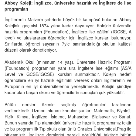
Abbey Koleji: İngilizce, üniversite hazırlık ve İngiltere de lise
programları
İngilterenin Malvern şehrinde büyük bir kampüsü bulunan Abbey
Kolejinin geçmişi 1874 yılına kadar dayanıyor. Kolejde üniversite
hazırlık programları (Foundation), İngiltere lise eğitimi (IGCSE, A
level) ve uluslararası öğrenciler için İngilizce kursları bulunuyor.
Sınıflarda öğrenci sayısının 7yle sınırlandırıldığı okulun kalitesi
düzenli olarak denetleniyor.
Akademik Okul (minimum 14 yaş), Üniversite Hazırlık Programı
(Foundation) programının yanı sıra İngiltere lise eğitimi (AS/A
Level ve GCSE/IGCSE) kursları sunmaktadır. Kolejin hedefi
öğrencilere en iyi hazırlık eğitimini vererek onları İngilterenin ve
Avrupanın en iyi üniversitelerine yerleştirmektir. Kolejin şimdiye
kadar olan başarı skoru ve öğrencilerin sonuçları çok yüksektir.
Bütün dersler özenle seçilmiş öğretmenler tarafından
verilmektedir. Uzman olunan konular şunlar: Matematik, Biyoloji,
Fizik, Kimya, İngilizce, İşletme, Muhasebe, Bilgisayar ve Sanat.
Bunun yanında Tıp alanındaki üniversite hazırlık programımız tektir
ve bu program ilk Tıp okulu olan ünlü Chrales Üniversitesi,Prag ile
birleşmiştir. İngilizce derslerini gerekli görüldüğü taktirde bütün