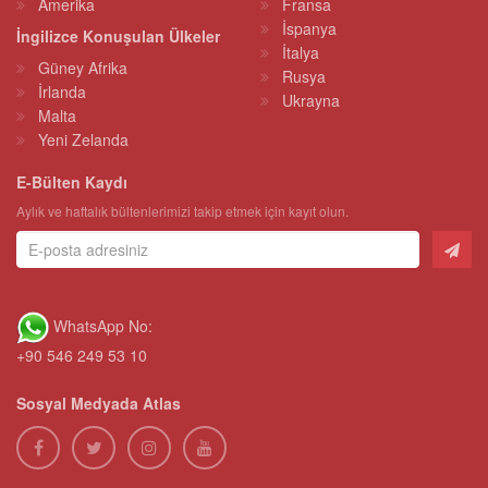
Amerika
Fransa
İspanya
İngilizce Konuşulan Ülkeler
İtalya
Güney Afrika
Rusya
İrlanda
Ukrayna
Malta
Yeni Zelanda
E-Bülten Kaydı
Aylık ve haftalık bültenlerimizi takip etmek için kayıt olun.
WhatsApp No:
+90 546 249 53 10
Sosyal Medyada Atlas