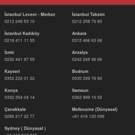
İstanbul Levent - Merkez
İstanbul Taksim
0212 249 53 10
0212 258 70 80
İstanbul Kadıköy
Ankara
0216 411 11 55
0312 466 63 66
İzmir
Antalya
0232 441 97 55
0242 248 96 66
Kayseri
Bodrum
0352 222 01 22
0530 299 76 80
Konya
Samsun
0332 354 04 14
0362 999 16 52
Çanakkale
Melbourne (Dünyasal)
0286 217 22 77
+61 416 120 096
Sydney ( Dünyasal )