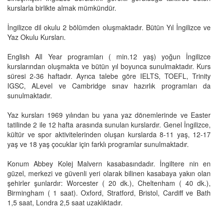
kurslarla birlikte almak mümkündür.
İngilizce dil okulu 2 bölümden oluşmaktadır. Bütün Yıl İngilizce ve
Yaz Okulu Kursları.
English All Year programları ( min.12 yaş) yoğun İngilizce
kurslarından oluşmakta ve bütün yıl boyunca sunulmaktadır. Kurs
süresi 2-36 haftadır. Ayrıca talebe göre IELTS, TOEFL, Trinity
IGSC, ALevel ve Cambridge sınav hazırlık programları da
sunulmaktadır.
Yaz kursları 1969 yılından bu yana yaz dönemlerinde ve Easter
tatilinde 2 ile 12 hafta arasında sunulan kurslardır. Genel İngilizce,
kültür ve spor aktivitelerinden oluşan kurslarda 8-11 yaş, 12-17
yaş ve 18 yaş çocuklar için farklı programlar sunulmaktadır.
Konum Abbey Kolej Malvern kasabasındadır. İngiltere nin en
güzel, merkezi ve güvenli yeri olarak bilinen kasabaya yakın olan
şehirler şunlardır: Worcester ( 20 dk.), Cheltenham ( 40 dk.),
Birmingham ( 1 saat). Oxford, Stratford, Bristol, Cardiff ve Bath
1,5 saat, Londra 2,5 saat uzaklıktadır.