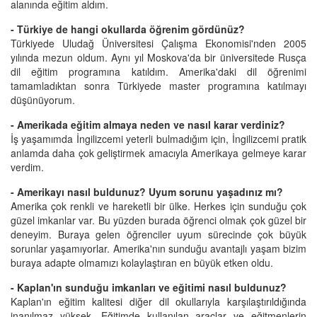
alanında eğitim aldım.
- Türkiye de hangi okullarda öğrenim gördünüz?
Türkiyede Uludağ Üniversitesi Çalışma Ekonomisi'nden 2005
yılında mezun oldum. Aynı yıl Moskova'da bir üniversitede Rusça
dil eğitim programına katıldım. Amerika'daki dil öğrenimi
tamamladıktan sonra Türkiyede master programına katılmayı
düşünüyorum.
- Amerikada eğitim almaya neden ve nasıl karar verdiniz?
İş yaşamımda İngilizcemi yeterli bulmadığım için, İngilizcemi pratik
anlamda daha çok geliştirmek amacıyla Amerikaya gelmeye karar
verdim.
- Amerikayı nasıl buldunuz? Uyum sorunu yaşadınız mı?
Amerika çok renkli ve hareketli bir ülke. Herkes için sunduğu çok
güzel imkanlar var. Bu yüzden burada öğrenci olmak çok güzel bir
deneyim. Buraya gelen öğrenciler uyum sürecinde çok büyük
sorunlar yaşamıyorlar. Amerika'nın sunduğu avantajlı yaşam bizim
buraya adapte olmamızı kolaylaştıran en büyük etken oldu.
- Kaplan'ın sunduğu imkanları ve eğitimi nasıl buldunuz?
Kaplan'ın eğitim kalitesi diğer dil okullarıyla karşılaştırıldığında
inanılmaz yüksek. Eğitimde kullanılan araçlar ve eğitmenlerin