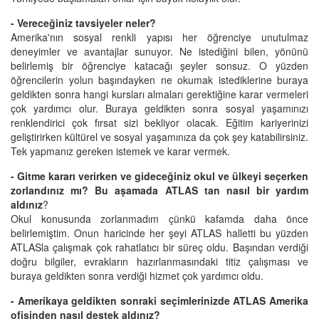
- Vereceğiniz tavsiyeler neler?
Amerika'nın sosyal renkli yapısı her öğrenciye unutulmaz
deneyimler ve avantajlar sunuyor. Ne istediğini bilen, yönünü
belirlemiş bir öğrenciye katacağı şeyler sonsuz. O yüzden
öğrencilerin yolun başındayken ne okumak istediklerine buraya
geldikten sonra hangi kursları almaları gerektiğine karar vermeleri
çok yardımcı olur. Buraya geldikten sonra sosyal yaşamınızı
renklendirici çok fırsat sizi bekliyor olacak. Eğitim kariyerinizi
geliştirirken kültürel ve sosyal yaşamınıza da çok şey katabilirsiniz.
Tek yapmanız gereken istemek ve karar vermek.
- Gitme kararı verirken ve gideceğiniz okul ve ülkeyi seçerken
zorlandınız
mı? Bu aşamada ATLAS tan nasıl bir yardım
aldınız
?
Okul konusunda zorlanmadım çünkü kafamda daha önce
belirlemiştim. Onun haricinde her şeyi ATLAS halletti bu yüzden
ATLASla çalışmak çok rahatlatıcı bir süreç oldu. Başından verdiği
doğru bilgiler, evrakların hazırlanmasındaki titiz çalışması ve
buraya geldikten sonra verdiği hizmet çok yardımcı oldu.
- Amerikaya geldikten sonraki seçimlerinizde ATLAS Amerika
ofisinden nasıl destek aldınız?