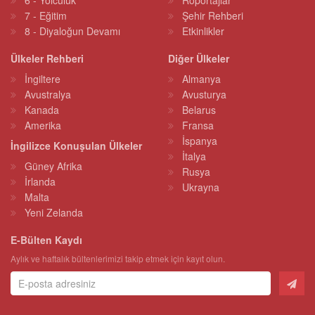
6 - Yolculuk
Röportajlar
7 - Eğitim
Şehir Rehberi
8 - Diyaloğun Devamı
Etkinlikler
Ülkeler Rehberi
Diğer Ülkeler
İngiltere
Almanya
Avustralya
Avusturya
Kanada
Belarus
Amerika
Fransa
İspanya
İngilizce Konuşulan Ülkeler
İtalya
Güney Afrika
Rusya
İrlanda
Ukrayna
Malta
Yeni Zelanda
E-Bülten Kaydı
Aylık ve haftalık bültenlerimizi takip etmek için kayıt olun.