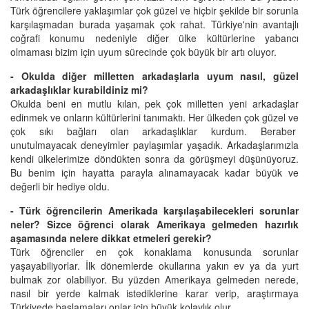
Türk öğrencilere yaklaşımlar çok güzel ve hiçbir şekilde bir sorunla
karşılaşmadan burada yaşamak çok rahat. Türkiye'nin avantajlı
coğrafi konumu nedeniyle diğer ülke kültürlerine yabancı
olmaması bizim için uyum sürecinde çok büyük bir artı oluyor.
- Okulda diğer milletten arkadaşlarla uyum nasıl, güzel
arkadaşlıklar kurabildiniz mi?
Okulda beni en mutlu kılan, pek çok milletten yeni arkadaşlar
edinmek ve onların kültürlerini tanımaktı. Her ülkeden çok güzel ve
çok sıkı bağları olan arkadaşlıklar kurdum. Beraber
unutulmayacak deneyimler paylaşımlar yaşadık. Arkadaşlarımızla
kendi ülkelerimize döndükten sonra da görüşmeyi düşünüyoruz.
Bu benim için hayatta parayla alınamayacak kadar büyük ve
değerli bir hediye oldu.
- Türk öğrencilerin Amerikada karşılaşabilecekleri sorunlar
neler? Sizce öğrenci olarak Amerikaya gelmeden hazırlık
aşamasında nelere dikkat etmeleri gerekir?
Türk öğrenciler en çok konaklama konusunda sorunlar
yaşayabiliyorlar. İlk dönemlerde okullarına yakın ev ya da yurt
bulmak zor olabiliyor. Bu yüzden Amerikaya gelmeden nerede,
nasıl bir yerde kalmak istediklerine karar verip, araştırmaya
Türkiyede başlamaları onlar için büyük kolaylık olur.