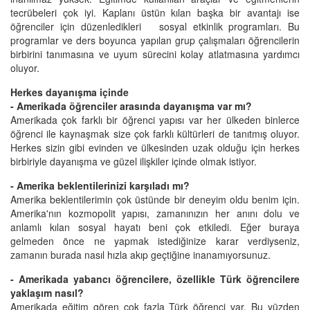
tecrübeleri çok iyi. Kaplanı üstün kılan başka bir avantajı ise
öğrenciler için düzenledikleri sosyal etkinlik programları. Bu
programlar ve ders boyunca yapılan grup çalışmaları öğrencilerin
birbirini tanımasına ve uyum sürecini kolay atlatmasına yardımcı
oluyor.
Herkes dayanışma içinde
- Amerikada öğrenciler arasında dayanışma var mı?
Amerikada çok farklı bir öğrenci yapısı var her ülkeden binlerce
öğrenci ile kaynaşmak size çok farklı kültürleri de tanıtmış oluyor.
Herkes sizin gibi evinden ve ülkesinden uzak olduğu için herkes
birbiriyle dayanışma ve güzel ilişkiler içinde olmak istiyor.
- Amerika beklentilerinizi karşıladı mı?
Amerika beklentilerimin çok üstünde bir deneyim oldu benim için.
Amerika'nın kozmopolit yapısı, zamanınızın her anını dolu ve
anlamlı kılan sosyal hayatı beni çok etkiledi. Eğer buraya
gelmeden önce ne yapmak istediğinize karar verdiyseniz,
zamanın burada nasıl hızla akıp geçtiğine inanamıyorsunuz.
- Amerikada yabancı öğrencilere, özellikle Türk öğrencilere
yaklaşım nasıl?
Amerikada eğitim gören çok fazla Türk öğrenci var. Bu yüzden