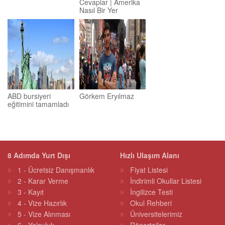
Cevaplar | Amerika
Nasıl Bir Yer
ABD bursiyeri
Görkem Eryılmaz
eğitimini tamamladı
8 Adımda Yurt Dışı
Hızlı Ulaşım Alanı
1 - Ücretsiz Danışmanlık
Fiyat Listesi
2 - Karar Verme
İndirimli Okullar Listesi
3 - Kayıt
İngilizce Testi
4 - Vize Hazırlık
Okul Rehberi
5 - Vize Alınması
Üniversitelerimiz