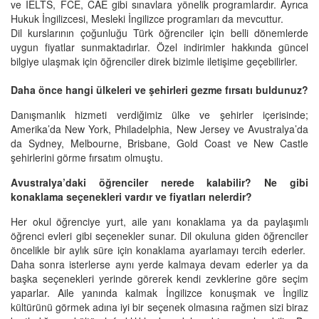
ve IELTS, FCE, CAE gibi sınavlara yönelik programlardır. Ayrıca
Hukuk İngilizcesi, Mesleki İngilizce programları da mevcuttur.
Dil kurslarının çoğunluğu Türk öğrenciler için belli dönemlerde
uygun fiyatlar sunmaktadırlar. Özel indirimler hakkında güncel
bilgiye ulaşmak için öğrenciler direk bizimle iletişime geçebilirler.
Daha önce hangi ülkeleri ve şehirleri gezme fırsatı buldunuz?
Danışmanlık hizmeti verdiğimiz ülke ve şehirler içerisinde;
Amerika’da New York, Philadelphia, New Jersey ve Avustralya’da
da Sydney, Melbourne, Brisbane, Gold Coast ve New Castle
şehirlerini görme fırsatım olmuştu.
Avustralya’daki öğrenciler nerede kalabilir? Ne gibi
konaklama seçenekleri vardır ve fiyatları nelerdir?
Her okul öğrenciye yurt, aile yanı konaklama ya da paylaşımlı
öğrenci evleri gibi seçenekler sunar. Dil okuluna giden öğrenciler
öncelikle bir aylık süre için konaklama ayarlamayı tercih ederler.
Daha sonra isterlerse aynı yerde kalmaya devam ederler ya da
başka seçenekleri yerinde görerek kendi zevklerine göre seçim
yaparlar. Aile yanında kalmak İngilizce konuşmak ve İngiliz
kültürünü görmek adına iyi bir seçenek olmasına rağmen sizi biraz