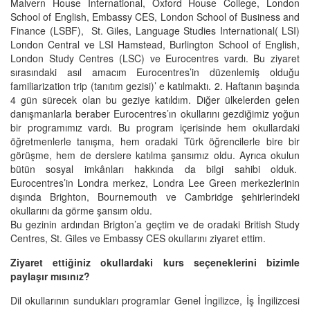
Malvern House International, Oxford House College, London
School of English, Embassy CES, London School of Business and
Finance (LSBF), St. Giles, Language Studies International( LSI)
London Central ve LSI Hamstead, Burlington School of English,
London Study Centres (LSC) ve Eurocentres vardı. Bu ziyaret
sırasındaki asıl amacım Eurocentres’in düzenlemiş olduğu
familiarization trip (tanıtım gezisi)’ e katılmaktı. 2. Haftanın başında
4 gün sürecek olan bu geziye katıldım. Diğer ülkelerden gelen
danışmanlarla beraber Eurocentres’ın okullarını gezdiğimiz yoğun
bir programımız vardı. Bu program içerisinde hem okullardaki
öğretmenlerle tanışma, hem oradaki Türk öğrencilerle bire bir
görüşme, hem de derslere katılma şansımız oldu. Ayrıca okulun
bütün sosyal imkânları hakkında da bilgi sahibi olduk.
Eurocentres’in Londra merkez, Londra Lee Green merkezlerinin
dışında Brighton, Bournemouth ve Cambridge şehirlerindeki
okullarını da görme şansım oldu.
Bu gezinin ardından Brigton’a geçtim ve de oradaki British Study
Centres, St. Giles ve Embassy CES okullarını ziyaret ettim.
Ziyaret ettiğiniz okullardaki kurs seçeneklerini bizimle
paylaşır mısınız?
Dil okullarının sundukları programlar Genel İngilizce, İş İngilizcesi