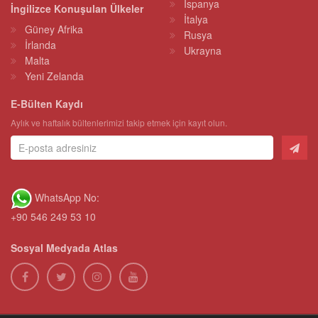
İspanya
İngilizce Konuşulan Ülkeler
İtalya
Güney Afrika
Rusya
İrlanda
Ukrayna
Malta
Yeni Zelanda
E-Bülten Kaydı
Aylık ve haftalık bültenlerimizi takip etmek için kayıt olun.
WhatsApp No:
+90 546 249 53 10
Sosyal Medyada Atlas