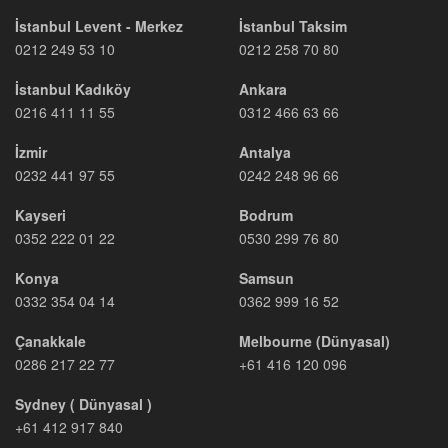
İstanbul Levent - Merkez
İstanbul Taksim
0212 249 53 10
0212 258 70 80
İstanbul Kadıköy
Ankara
0216 411 11 55
0312 466 63 66
İzmir
Antalya
0232 441 97 55
0242 248 96 66
Kayseri
Bodrum
0352 222 01 22
0530 299 76 80
Konya
Samsun
0332 354 04 14
0362 999 16 52
Çanakkale
Melbourne (Dünyasal)
0286 217 22 77
+61 416 120 096
Sydney ( Dünyasal )
+61 412 917 840