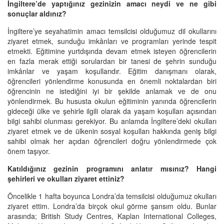
İngiltere’de yaptığınız gezinizin amacı neydi ve ne gibi
sonuçlar aldınız?
İngiltere’ye seyahatimin amacı temsilcisi olduğumuz dil okullarını
ziyaret etmek, sunduğu imkânları ve programları yerinde tespit
etmekti. Eğitimine yurtdışında devam etmek isteyen öğrencilerin
en fazla merak ettiği sorulardan bir tanesi de şehrin sunduğu
imkânlar ve yaşam koşullarıdır. Eğitim danışmanı olarak,
öğrencileri yönlendirme konusunda en önemli noktalardan biri
öğrencinin ne istediğini iyi bir şekilde anlamak ve de onu
yönlendirmek. Bu hususta okulun eğitiminin yanında öğrencilerin
gideceği ülke ve şehirle ilgili olarak da yaşam koşulları açısından
bilgi sahibi olunması gerekiyor. Bu anlamda İngiltere’deki okulları
ziyaret etmek ve de ülkenin sosyal koşulları hakkında geniş bilgi
sahibi olmak her açıdan öğrencileri doğru yönlendirmede çok
önem taşıyor.
Katıldığınız gezinin programını anlatır mısınız? Hangi
şehirleri ve okulları ziyaret ettiniz?
Öncelikle 1 hafta boyunca Londra’da temsilcisi olduğumuz okulları
ziyaret ettim. Londra’da birçok okul görme şansım oldu. Bunlar
arasında; British Study Centres, Kaplan International Colleges,