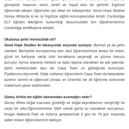
güneşlidir, heyecan verici, renkli ve hayat dolu bir şehirdir. İngilizce
öğrenmek isteyen öğrenciler için ideal bir lokasyondur. Good Hope Studies
Güney Afrika'da ki en iyi İngilizce eğitim kuruluşlarından biridir. Cambridge
ELT öğretim tekniğinin kullanıldığı okulumuzdaki tüm öğretmenlerimiz
Cambridge sertifikasına sahiptir.
Okulunuz şehir merkezinde mi?
Good Hope Studies iki lokasyonda seçenek sunuyor:
Banliyö ya da şehir
merkezi. Banliyöde konuşlanmış olan okul öğrencilerimize sessiz bir ortam,
güzel bir bahçeye sahip olan konaklama seçeneği ve yüzme havuzu
sunuyor. Ayrıca alışveriş merkezi ve toplu taşıma olanakları da çok yakında.
Şehir merkezindeki okul ise Cape Town un göbeğinde bulunuyor.
Fiyatlarımız ekonomik. Odak noktamız öğrencilerin Cape Town da kalacakları
sürenin verimli ve eğlenceli olması, en önemlisi ise dil öğrenme sürecinde
maksimum yararı alabilmeleri.
Güney Afrika'nın eğitim bakımından avantajları neler?
Güney Afrika doğal manzara güzelliği ve doğal kaynaklarının zenginliği ile
cazip bir ülke.Öğrencilerimize GSH oalrak geniş tur olanakları sunuyoruz,
Kruger National Park ve Victoria şelalelerinde 3 gün ile 19 gün arasında
safari imkanı öğrencilerimizi bekliyor.