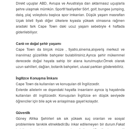
Direkt uçuşlar ABD, Avrupa ve Avustralya dan aktarmasız uçuşlarla
şehre ulaşmak mümkün. Sportif faaliyetler Sörf, golf, bungee jumping,
dalış, plaj voleybolu başlıca spor imkanları. Düşük yaşam masrafları
Uçak bileti fiyatı diğer ülkelere kıyasla yüksek olmasına rağmen
aradaki fark Cape Town daki ucuz yaşam sebebiyle 4 haftada
giderilebiliyor.
Canlı ve doğal şehir yaşamı
Cape Town da birçok müze , tiyatro,sinema,alışveriş merkezi ve
inanılmaz güzellikte bahçeler bulabilirsiniz.Ayrıca şehir mükemmel
derecede doğal hayata sahip bir alana kurulmuştur.Örnek olarak
uzun sahilleri, dağları, botanik bahçeleri, ulusal parkları gösterebiliriz.
İngilizce Konuşma İmkanı
Cape Town da kullanılan ve konuşulan dil İngilizcedir.
Evlerde ailelerin ve dışarıdaki hayatta insanların ayrıca iş hayatında
kullanılan dil ingilizcedir. Konuşulan İngilizce en düşük seviyede
öğrenciler için bile açık ve anlaşılması gayet kolaydır.
Güvenlik
Güney Afrika Şehirleri sık sık yüksek suç oranları ve sosyal
problemlere tanıklık etmektedir.Bu inkar edilemeyen bir durum.Fakat