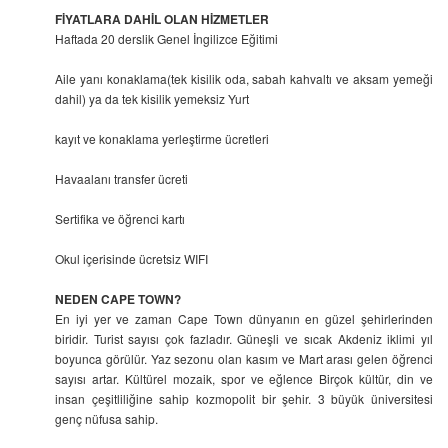
FİYATLARA DAHİL OLAN HİZMETLER
Haftada 20 derslik Genel İngilizce Eğitimi
Aile yanı konaklama(tek kisilik oda, sabah kahvaltı ve aksam yemeği
dahil) ya da tek kisilik yemeksiz Yurt
kayıt ve konaklama yerleştirme ücretleri
Havaalanı transfer ücreti
Sertifika ve öğrenci kartı
Okul içerisinde ücretsiz WIFI
NEDEN CAPE TOWN?
En iyi yer ve zaman Cape Town dünyanın en güzel şehirlerinden
biridir. Turist sayısı çok fazladır. Güneşli ve sıcak Akdeniz iklimi yıl
boyunca görülür. Yaz sezonu olan kasım ve Mart arası gelen öğrenci
sayısı artar. Kültürel mozaik, spor ve eğlence Birçok kültür, din ve
insan çeşitliliğine sahip kozmopolit bir şehir. 3 büyük üniversitesi
genç nüfusa sahip.