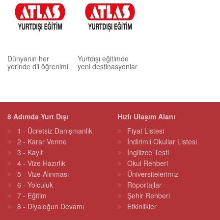
Dünyanın her
Yurtdışı eğitimde
yerinde dil öğrenimi
yeni destinasyonlar
8 Adımda Yurt Dışı
Hızlı Ulaşım Alanı
1 - Ücretsiz Danışmanlık
Fiyat Listesi
2 - Karar Verme
İndirimli Okullar Listesi
3 - Kayıt
İngilizce Testi
4 - Vize Hazırlık
Okul Rehberi
5 - Vize Alınması
Üniversitelerimiz
6 - Yolculuk
Röportajlar
7 - Eğitim
Şehir Rehberi
8 - Diyaloğun Devamı
Etkinlikler