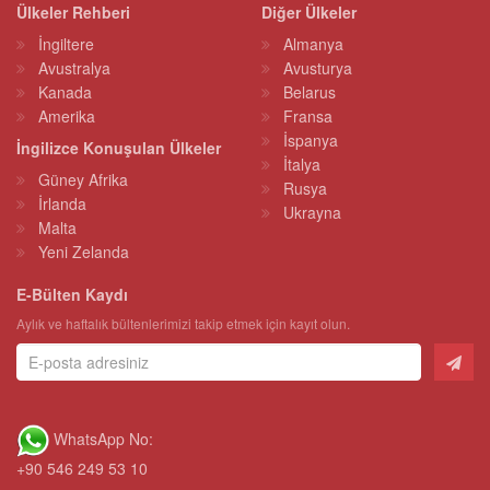
Ülkeler Rehberi
Diğer Ülkeler
İngiltere
Almanya
Avustralya
Avusturya
Kanada
Belarus
Amerika
Fransa
İspanya
İngilizce Konuşulan Ülkeler
İtalya
Güney Afrika
Rusya
İrlanda
Ukrayna
Malta
Yeni Zelanda
E-Bülten Kaydı
Aylık ve haftalık bültenlerimizi takip etmek için kayıt olun.
WhatsApp No:
+90 546 249 53 10