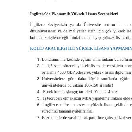
İngiltere'de Ekonomik Yüksek Lisans Seçenekleri
İngilizce Seviyenizin ya da Üniversite not ortalamanız
düşünüyorsanız ya da maliyetler sizin için çok yüksek ise 
bulunan kolejlerde eğitiminizi tamamlayıp, yüksek lisans dipl
KOLEJ ARACILIGI İLE YÜKSEK LİSANS YAPMANIN
Londranın merkezinde eğitim alma imkânı bulabilirsi
1- 1,5 sene sürecek yüksek lisans derecesi için no
ortalama 4500 GBP ödeyerek yüksek lisans diploması e
Üniversitelere göre daha küçük sınıflarda eğiti
üniversitelerde bu rakam 100-150 arasıdır)
Esnek kurs başlangıç tarihleri: Yılda 2-4 kez.
İş tecrübesi olmaksızın MBA yapabilme imkânı elde ed
İngilizce + Pre – master + yüksek lisans şeklinde e
sürecinizi tamamlayabilirsiniz.
Bazı kolejlerde yasal olarak part time çalışma izni ver