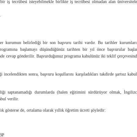
r iş tecrübesi isteyebilmekle birlikte iş tecrübesi olmadan alan üniversitel
.
her kurumun belirlediği bir son başvuru tarihi vardır. Bu tarihler kurumlar
 programına başlamayı düşündüğünüz tarihten bir yıl önce başvurular başlar
inde cevap gönderilir. Başvurduğunuz programa kabulünüz iki teklif çerçevesin
i incelendikten sonra, başvuru koşullarını karşıladıkları takdirde şartsız kabu
liği saptanamadığı durumlarda (halen eğitimini sürdürüyor olmak, İngilizc
bul verilir.
ık gösterse de, ortalama olarak yıllık öğretim ücreti şöyledir:
GBP