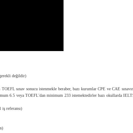
erekli değildir)
eya TOEFL sınav sonucu istenmekle beraber, bazı kurumlar CPE ve CAE sınavın
inimum 6.5 veya TOEFL'dan minimum 233 istemektedirler bazı okullarda IELT
iş referansı)
n)