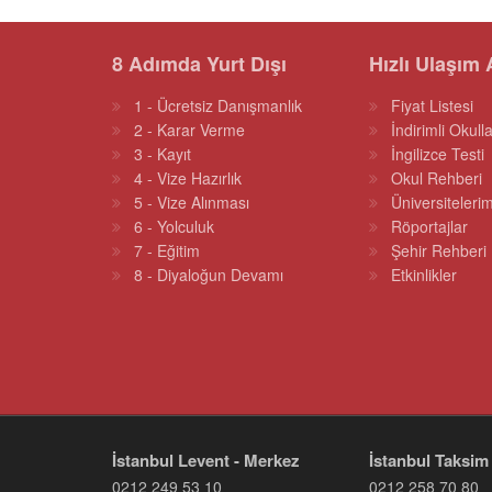
8 Adımda Yurt Dışı
Hızlı Ulaşım 
1 - Ücretsiz Danışmanlık
Fiyat Listesi
2 - Karar Verme
İndirimli Okulla
3 - Kayıt
İngilizce Testi
4 - Vize Hazırlık
Okul Rehberi
5 - Vize Alınması
Üniversitelerim
6 - Yolculuk
Röportajlar
7 - Eğitim
Şehir Rehberi
8 - Diyaloğun Devamı
Etkinlikler
İstanbul Levent - Merkez
İstanbul Taksim
0212 249 53 10
0212 258 70 80