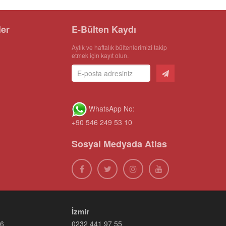
ler
E-Bülten Kaydı
Aylık ve haftalık bültenlerimizi takip
etmek için kayıt olun.
WhatsApp No:
+90 546 249 53 10
Sosyal Medyada Atlas
İzmir
66
0232 441 97 55