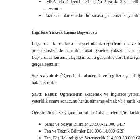
MBA için üniversitelerin çoğu 2 ya da 3 yıl belli bi
mevcuttur
Bazı kurumlar standart bir sınava girmenizi isteyebilir
İngiltere Yüksek Lisans Başvurusu
Başvurular kurumlarca bireysel olarak değerlendirilir ve 
prospektüslerinde belirtilir, fakat genelde yüksek lisans
Başvurunuz kuruma ulaştıktan sonra genellikle dört hafta iç
gerçekleşebilir:
Şartsız kabul:
Öğrencilerin akademik ve İngilizce yeterliliğ
hak kazanırlar.
Şartlı kabul:
Öğrencilerin akademik ve İngilizce yeterli
yeterlilik sınavı sonucunu henüz almamış olmak vb.) şartlı ka
Öğretim ücreti ve yaşam masrafları üniversitelere göre farklıl
Sanat ve Sosyal Bilimler £9.500-12.000 GBP
Fen ve Teknik Bilimler £10.000-14.000 GBP
Tıp, Diş Hekimliği ve Veterinerlik £14.000-20.000 