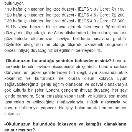
bulunuyor.
* 10 hafta için istenen İngilizce düzeyi - IELTS 5.0 / Ücreti £1,100
* 20 hafta için istenen İngilizce düzeyi - IELTS 4.5 / Ücreti £2,200
* 30 hafta için istenen İngilizce düzeyi - IELTS 4.0 / Ücreti £3,300
IELTS veya benzer bir sınava girmek istemeyen öğrencilerin
düzeylerini ölçmek için de Atlas ofislerinden birinde danışmanların
gözetiminde okulumuzun seviye belirleme sınavına girebilir,
böylelikle eksiğinizin ne olduğu ölçerek, akademik programınız
öncesi ihtiyaç duyacağınız dil eğitimini belirleyebiliriz.
-Okulunuzun bulunduğu şehirden bahseder misiniz?
Londra,
herkesin kendini evinde hissedeceği bir şehirdir. Londra sadece
dünyanın en güzel şehirlerinden biri değil, aynı zamanda etnik
kökeniniz ve kültürünüz ne olursa olsun kolayca uyum
sağlayabileceğiniz, geniş eğitim olanakları ve sosyal olanaklarıyla
çok kültürlü bir şehir. Londra gençlerin ihtiyaç duyacağı her şeyi
içinde barındırır. Şehri emsalsiz yapan tarihi ve kültürü, son moda
tasarımları bulabileceğiniz mağazalarıyla, müzik anlayışıyla ve
spor etkinlikleriyle yapacak bir şey bulamamak hemen hemen
imkansız.
-Okulunuzun bulunduğu lokasyon ve kampüs olanaklarını
anlatır mısınız?