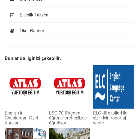
Etkinlik Takvimi
Okul Rehberi
Bunlar da ilginizi çekebilir:
English in
LSC 70 ülkeden
ELC dil okullari ile
Chesterdan Özel
öğrencilereİngilizce
sizin için roportaj
Kurslar
öğretiyor
yaptık