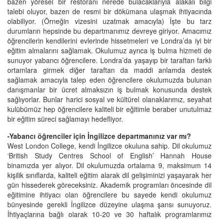
bazen yöresel bir restoranı nerede bulacaklarıyla alakalı bilgi
talebi oluyor, bazen de resmi bir dökümana ulaşmak ihtiyacında
olabiliyor. (Örneğin vizesini uzatmak amacıyla) İşte bu tarz
durumların hepsinde bu departmanımız devreye giriyor. Amacımız
öğrencilerin kendilerini evlerinde hissetmeleri ve Londra’da iyi bir
eğitim almalarını sağlamak. Okulumuz ayrıca iş bulma hizmeti de
sunuyor yabancı öğrencilere. Londra’da yaşayıp bir taraftan farklı
ortamlara girmek diğer taraftan da maddi anlamda destek
sağlamak amacıyla talep eden öğrencilere okulumuzda bulunan
danışmanlar bir ücret almaksızın iş bulmak konusunda destek
sağlıyorlar. Bunlar harici sosyal ve kültürel olanaklarımız, seyahat
kulübümüz hep öğrencilere kaliteli bir eğitimle beraber unutulmaz
bir eğitim süreci sağlamayı hedefliyor.
-Yabancı öğrenciler için İngilizce departmanınız var mı?
West London College, kendi İngilizce okuluna sahip. Dil okulumuz
‘British Study Centres School of English’ Hannah House
binamızda yer alıyor. Dil okulumuzda ortalama 9, maksimum 14
kişilik sınıflarda, kaliteli eğitim alarak dil gelişiminizi yaşayarak her
gün hissederek göreceksiniz. Akademik programları öncesinde dil
eğitimine ihtiyacı olan öğrencilere bu sayede kendi okulumuz
bünyesinde gerekli İngilizce düzeyine ulaşma şansı sunuyoruz.
İhtiyaçlarına bağlı olarak 10-20 ve 30 haftalık programlarımız