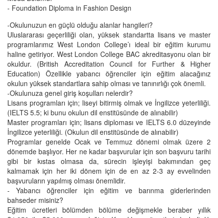
- Foundation Diploma in Fashion Design
-Okulunuzun en güçlü olduğu alanlar hangileri?
Uluslararası geçerliliği olan, yüksek standartta lisans ve master
programlarımız West London College’ı ideal bir eğitim kurumu
haline getiriyor. West London College BAC akreditasyonu olan bir
okuldur. (British Accreditation Council for Further & Higher
Education) Özellikle yabancı öğrenciler için eğitim alacağınız
okulun yüksek standartlara sahip olması ve tanınırlığı çok önemli.
-Okulunuza genel giriş koşulları nelerdir?
Lisans programları için; liseyi bitirmiş olmak ve İngilizce yeterliliği.
(IELTS 5.5; ki bunu okulun dil enstitüsünde de alınabilir)
Master programları için; lisans diploması ve IELTS 6.0 düzeyinde
İngilizce yeterliliği. (Okulun dil enstitüsünde de alınabilir)
Programlar genelde Ocak ve Temmuz dönemi olmak üzere 2
dönemde başlıyor. Her ne kadar başvurular için son başvuru tarihi
gibi bir kıstas olmasa da, sürecin işleyişi bakımından geç
kalmamak için her iki dönem için de en az 2-3 ay evvelinden
başvuruların yapılmış olması önemlidir.
- Yabancı öğrenciler için eğitim ve barınma giderlerinden
bahseder misiniz?
Eğitim ücretleri bölümden bölüme değişmekle beraber yıllık