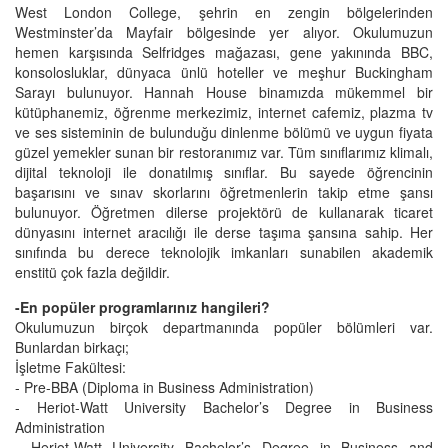
West London College, şehrin en zengin bölgelerinden
Westminster’da Mayfair bölgesinde yer alıyor. Okulumuzun
hemen karşısında Selfridges mağazası, gene yakınında BBC,
konsolosluklar, dünyaca ünlü hoteller ve meşhur Buckingham
Sarayı bulunuyor. Hannah House binamızda mükemmel bir
kütüphanemiz, öğrenme merkezimiz, internet cafemiz, plazma tv
ve ses sisteminin de bulunduğu dinlenme bölümü ve uygun fiyata
güzel yemekler sunan bir restoranımız var. Tüm sınıflarımız klimalı,
dijital teknoloji ile donatılmış sınıflar. Bu sayede öğrencinin
başarısını ve sınav skorlarını öğretmenlerin takip etme şansı
bulunuyor. Öğretmen dilerse projektörü de kullanarak ticaret
dünyasını internet aracılığı ile derse taşıma şansına sahip. Her
sınıfında bu derece teknolojik imkanları sunabilen akademik
enstitü çok fazla değildir.
-En popüler programlarınız hangileri?
Okulumuzun birçok departmanında popüler bölümleri var.
Bunlardan birkaçı;
İşletme Fakültesi:
- Pre-BBA (Diploma in Business Administration)
- Heriot-Watt University Bachelor’s Degree in Business
Administration
- Heriot-Watt University Bachelor’s Degree in Business and