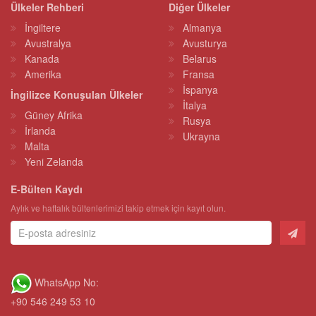
Ülkeler Rehberi
Diğer Ülkeler
İngiltere
Almanya
Avustralya
Avusturya
Kanada
Belarus
Amerika
Fransa
İspanya
İngilizce Konuşulan Ülkeler
İtalya
Güney Afrika
Rusya
İrlanda
Ukrayna
Malta
Yeni Zelanda
E-Bülten Kaydı
Aylık ve haftalık bültenlerimizi takip etmek için kayıt olun.
WhatsApp No:
+90 546 249 53 10