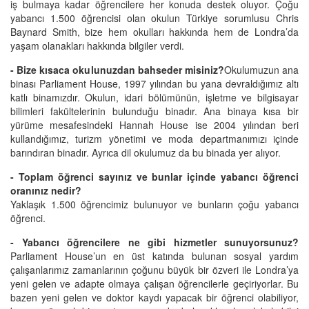
iş bulmaya kadar öğrencilere her konuda destek oluyor. Çoğu
yabancı 1.500 öğrencisi olan okulun Türkiye sorumlusu Chris
Baynard Smith, bize hem okulları hakkında hem de Londra’da
yaşam olanakları hakkında bilgiler verdi.
- Bize kısaca okulunuzdan bahseder misiniz?
Okulumuzun ana
binası Parliament House, 1997 yılından bu yana devraldığımız altı
katlı binamızdır. Okulun, idari bölümünün, işletme ve bilgisayar
bilimleri fakültelerinin bulunduğu binadır. Ana binaya kısa bir
yürüme mesafesindeki Hannah House ise 2004 yılından beri
kullandığımız, turizm yönetimi ve moda departmanımızı içinde
barındıran binadır. Ayrıca dil okulumuz da bu binada yer alıyor.
- Toplam öğrenci sayınız ve bunlar içinde yabancı öğrenci
oranınız nedir?
Yaklaşık 1.500 öğrencimiz bulunuyor ve bunların çoğu yabancı
öğrenci.
- Yabancı öğrencilere ne gibi hizmetler sunuyorsunuz?
Parliament House’un en üst katında bulunan sosyal yardım
çalışanlarımız zamanlarının çoğunu büyük bir özveri ile Londra’ya
yeni gelen ve adapte olmaya çalışan öğrencilerle geçiriyorlar. Bu
bazen yeni gelen ve doktor kaydı yapacak bir öğrenci olabiliyor,