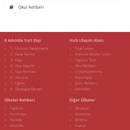
Okul Rehberi
8 Adımda Yurt Dışı
Hızlı Ulaşım Alanı
1 - Ücretsiz Danışmanlık
Fiyat Listesi
2 - Karar Verme
İndirimli Okullar Listesi
3 - Kayıt
İngilizce Testi
4 - Vize Hazırlık
Okul Rehberi
5 - Vize Alınması
Üniversitelerimiz
6 - Yolculuk
Röportajlar
7 - Eğitim
Şehir Rehberi
8 - Diyaloğun Devamı
Etkinlikler
Ülkeler Rehberi
Diğer Ülkeler
İngiltere
Almanya
Avustralya
Avusturya
Kanada
Belarus
Amerika
Fransa