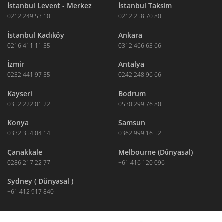
İstanbul Levent - Merkez
İstanbul Taksim
0212 249 53 10
0212 258 70 80
İstanbul Kadıköy
Ankara
0216 411 11 55
0312 466 63 66
İzmir
Antalya
0232 441 97 55
0242 248 96 66
Kayseri
Bodrum
0352 222 01 22
0530 299 76 80
Konya
Samsun
0332 354 04 14
0362 999 16 52
Çanakkale
Melbourne (Dünyasal)
0286 217 22 77
+61 416 120 096
Sydney ( Dünyasal )
+61 412 917 840