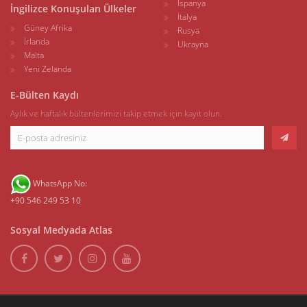
İspanya
İngilizce Konuşulan Ülkeler
İtalya
Güney Afrika
Rusya
İrlanda
Ukrayna
Malta
Yeni Zelanda
E-Bülten Kaydı
Aylık ve haftalık bültenlerimizi takip etmek için kayıt olun.
WhatsApp No:
+90 546 249 53 10
Sosyal Medyada Atlas