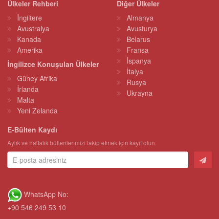
Ülkeler Rehberi
Diğer Ülkeler
İngiltere
Almanya
Avustralya
Avusturya
Kanada
Belarus
Amerika
Fransa
İspanya
İngilizce Konuşulan Ülkeler
İtalya
Güney Afrika
Rusya
İrlanda
Ukrayna
Malta
Yeni Zelanda
E-Bülten Kaydı
Aylık ve haftalık bültenlerimizi takip etmek için kayıt olun.
WhatsApp No:
+90 546 249 53 10