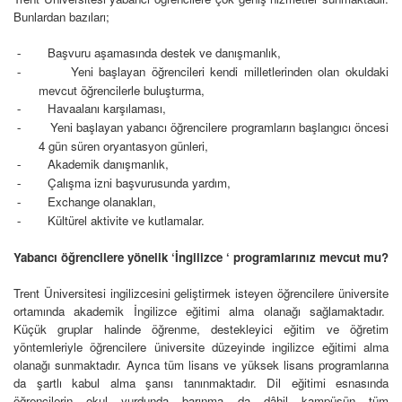
Bunlardan bazıları;
Başvuru aşamasında destek ve danışmanlık,
-
Yeni başlayan öğrencileri kendi milletlerinden olan okuldaki
-
mevcut öğrencilerle buluşturma,
Havaalanı karşılaması,
-
Yeni başlayan yabancı öğrencilere programların başlangıcı öncesi
-
4 gün süren oryantasyon günleri,
Akademik danışmanlık,
-
Çalışma izni başvurusunda yardım,
-
Exchange olanakları,
-
Kültürel aktivite ve kutlamalar.
-
Yabancı öğrencilere yönelik ‘İngilizce ‘ programlarınız mevcut mu?
Trent Üniversitesi ingilizcesini geliştirmek isteyen öğrencilere üniversite
ortamında akademik İngilizce eğitimi alma olanağı sağlamaktadır.
Küçük gruplar halinde öğrenme, destekleyici eğitim ve öğretim
yöntemleriyle öğrencilere üniversite düzeyinde ingilizce eğitimi alma
olanağı sunmaktadır. Ayrıca tüm lisans ve yüksek lisans programlarına
da şartlı kabul alma şansı tanınmaktadır. Dil eğitimi esnasında
öğrencilerin okul yurdunda barınma da dâhil kampüsün tüm