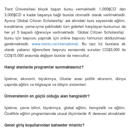
Trent Üniversitesi birçok başarı bursu vermektedir. 1,000$CD’ dan
3,000$CD a kadar başarıya bağlı burslar otomatik olarak verilmektedir.
Ayrıca ‘Global Citizen Scholarship’ adı altındaki burs sayesinde eğitim,
konaklama, yeme-içme şeklindeki tüm giderleri karşılayan bursumuz da
her yıl 5 başarılı öğrenciye verilmektedir. ‘Global Citizen Scholarship’
bursu için başvuru yapmak için online başvuru formunun doldurulması
gerekmektedir.
www.trentu.ca/international
. Bu tarz ful burslara ek
olarak yabancı öğrencilere başvuru esnasında sunulan CD$3,000 ile
CD$15,000 arasında değişen burslar da mevcuttur.
Hangi alanlarda programlar sunmaktasınız?
İşletme, ekonomi, biyokimya, Uluslar arası politik ekonomi, dünya
çapında eğitim ve bilgisayar ve bilişim sistemleri.
Üniversitenin en güçlü olduğu alan hangisidir?
İşletme, çevre bilimi, biyokimya, global eğitim, hemşirelik ve eğitim.
Özellikle eğitim programlarında ulusal ölçümlerde ‘A’ derecesi almaktadır
Genel giriş koşullarından bahseder misiniz?