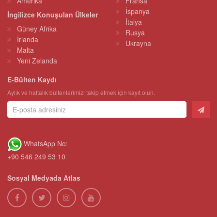
Amerika
Fransa
İspanya
İngilizce Konuşulan Ülkeler
İtalya
Güney Afrika
Rusya
İrlanda
Ukrayna
Malta
Yeni Zelanda
E-Bülten Kaydı
Aylık ve haftalık bültenlerimizi takip etmek için kayıt olun.
WhatsApp No:
+90 546 249 53 10
Sosyal Medyada Atlas