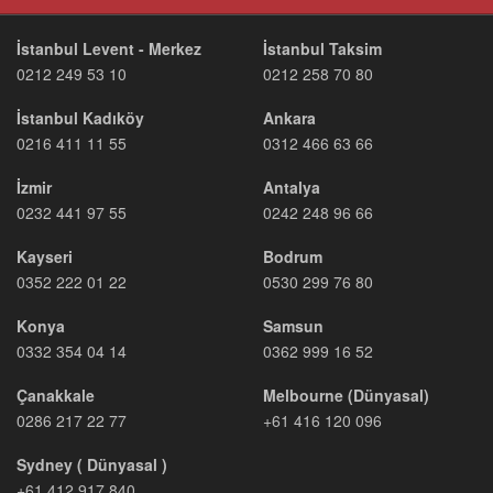
İstanbul Levent - Merkez
İstanbul Taksim
0212 249 53 10
0212 258 70 80
İstanbul Kadıköy
Ankara
0216 411 11 55
0312 466 63 66
İzmir
Antalya
0232 441 97 55
0242 248 96 66
Kayseri
Bodrum
0352 222 01 22
0530 299 76 80
Konya
Samsun
0332 354 04 14
0362 999 16 52
Çanakkale
Melbourne (Dünyasal)
0286 217 22 77
+61 416 120 096
Sydney ( Dünyasal )
+61 412 917 840