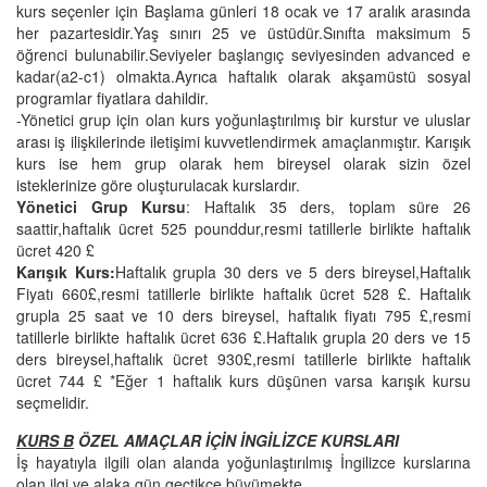
kurs seçenler için Başlama günleri 18 ocak ve 17 aralık arasında
her pazartesidir.Yaş sınırı 25 ve üstüdür.Sınıfta maksimum 5
öğrenci bulunabilir.Seviyeler başlangıç seviyesinden advanced e
kadar(a2-c1) olmakta.Ayrıca haftalık olarak akşamüstü sosyal
programlar fiyatlara dahildir.
-Yönetici grup için olan kurs yoğunlaştırılmış bir kurstur ve uluslar
arası iş ilişkilerinde iletişimi kuvvetlendirmek amaçlanmıştır. Karışık
kurs ise hem grup olarak hem bireysel olarak sizin özel
isteklerinize göre oluşturulacak kurslardır.
Yönetici Grup Kursu
: Haftalık 35 ders, toplam süre 26
saattir,haftalık ücret 525 pounddur,resmi tatillerle birlikte haftalık
ücret 420 £
Karışık Kurs:
Haftalık grupla 30 ders ve 5 ders bireysel,Haftalık
Fiyatı 660£,resmi tatillerle birlikte haftalık ücret 528 £. Haftalık
grupla 25 saat ve 10 ders bireysel, haftalık fiyatı 795 £,resmi
tatillerle birlikte haftalık ücret 636 £.Haftalık grupla 20 ders ve 15
ders bireysel,haftalık ücret 930£,resmi tatillerle birlikte haftalık
ücret 744 £ *Eğer 1 haftalık kurs düşünen varsa karışık kursu
seçmelidir.
KURS B
ÖZEL AMAÇLAR İÇİN İNGİLİZCE KURSLARI
İş hayatıyla ilgili olan alanda yoğunlaştırılmış İngilizce kurslarına
olan ilgi ve alaka gün geçtikçe büyümekte.