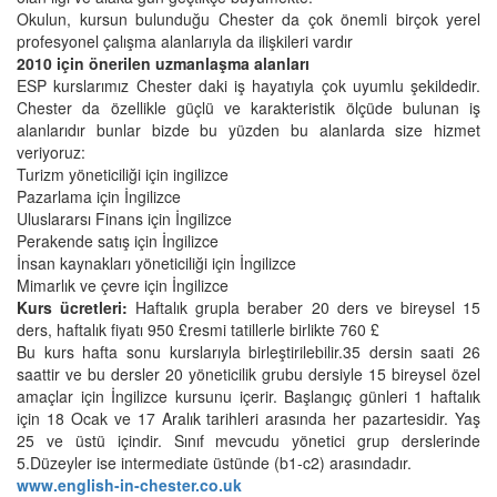
Okulun, kursun bulunduğu Chester da çok önemli birçok yerel
profesyonel çalışma alanlarıyla da ilişkileri vardır
2010 için önerilen uzmanlaşma alanları
ESP kurslarımız Chester daki iş hayatıyla çok uyumlu şekildedir.
Chester da özellikle güçlü ve karakteristik ölçüde bulunan iş
alanlarıdır bunlar bizde bu yüzden bu alanlarda size hizmet
veriyoruz:
Turizm yöneticiliği için ingilizce
Pazarlama için İngilizce
Uluslararsı Finans için İngilizce
Perakende satış için İngilizce
İnsan kaynakları yöneticiliği için İngilizce
Mimarlık ve çevre için İngilizce
Kurs ücretleri:
Haftalık grupla beraber 20 ders ve bireysel 15
ders, haftalık fiyatı 950 £resmi tatillerle birlikte 760 £
Bu kurs hafta sonu kurslarıyla birleştirilebilir.35 dersin saati 26
saattir ve bu dersler 20 yöneticilik grubu dersiyle 15 bireysel özel
amaçlar için İngilizce kursunu içerir. Başlangıç günleri 1 haftalık
için 18 Ocak ve 17 Aralık tarihleri arasında her pazartesidir. Yaş
25 ve üstü içindir. Sınıf mevcudu yönetici grup derslerinde
5.Düzeyler ise intermediate üstünde (b1-c2) arasındadır.
www.english-in-chester.co.uk