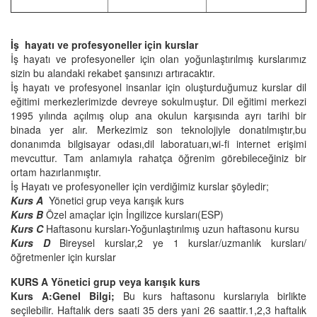
İş hayatı ve profesyoneller için kurslar
İş hayatı ve profesyoneller için olan yoğunlaştırılmış kurslarımız
sizin bu alandaki rekabet şansınızı artıracaktır.
İş hayatı ve profesyonel insanlar için oluşturduğumuz kurslar dil
eğitimi merkezlerimizde devreye sokulmuştur. Dil eğitimi merkezi
1995 yılında açılmış olup ana okulun karşısında ayrı tarihi bir
binada yer alır. Merkezimiz son teknolojiyle donatılmıştır,bu
donanımda bilgisayar odası,dil laboratuarı,wi-fi internet erişimi
mevcuttur. Tam anlamıyla rahatça öğrenim görebileceğiniz bir
ortam hazırlanmıştır.
İş Hayatı ve profesyoneller için verdiğimiz kurslar şöyledir;
Kurs A
Yönetici grup veya karışık kurs
Kurs B
Özel amaçlar için İngilizce kursları(ESP)
Kurs C
Haftasonu kursları-Yoğunlaştırılmış uzun haftasonu kursu
Kurs D
Bireysel kurslar,2 ye 1 kurslar/uzmanlık kursları/
öğretmenler için kurslar
KURS A Yönetici grup veya karışık kurs
Kurs A:Genel Bilgi;
Bu kurs haftasonu kurslarıyla birlikte
seçilebilir. Haftalık ders saati 35 ders yani 26 saattir.1,2,3 haftalık