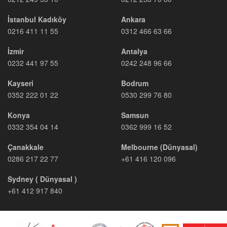
İstanbul Kadıköy
Ankara
0216 411 11 55
0312 466 63 66
İzmir
Antalya
0232 441 97 55
0242 248 96 66
Kayseri
Bodrum
0352 222 01 22
0530 299 76 80
Konya
Samsun
0332 354 04 14
0362 999 16 52
Çanakkale
Melbourne (Dünyasal)
0286 217 22 77
+61 416 120 096
Sydney ( Dünyasal )
+61 412 917 840