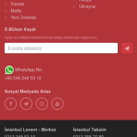
İrlanda
Ukrayna
Malta
Yeni Zelanda
E-Bülten Kaydı
Aylık ve haftalık bültenlerimizi takip etmek için kayıt olun.
WhatsApp No:
+90 546 249 53 10
Sosyal Medyada Atlas
İstanbul Levent - Merkez
İstanbul Taksim
0212 249 53 10
0212 258 70 80