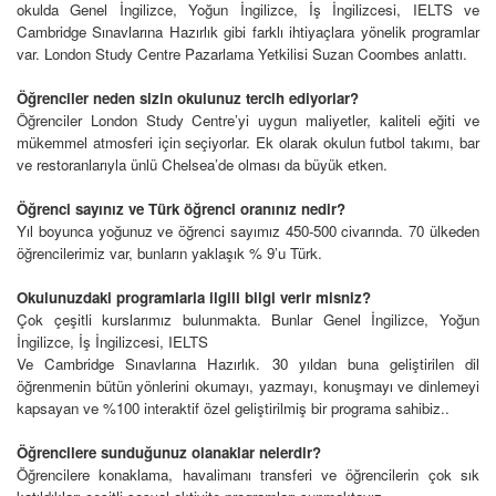
okulda Genel İngilizce, Yoğun İngilizce, İş İngilizcesi, IELTS ve
Cambridge Sınavlarına Hazırlık gibi farklı ihtiyaçlara yönelik programlar
var. London Study Centre Pazarlama Yetkilisi Suzan Coombes anlattı.
Öğrenciler neden sizin okulunuz tercih ediyorlar?
Öğrenciler London Study Centre’yi uygun maliyetler, kaliteli eğiti ve
mükemmel atmosferi için seçiyorlar. Ek olarak okulun futbol takımı, bar
ve restoranlarıyla ünlü Chelsea’de olması da büyük etken.
Öğrenci sayınız ve Türk öğrenci oranınız nedir?
Yıl boyunca yoğunuz ve öğrenci sayımız 450-500 civarında. 70 ülkeden
öğrencilerimiz var, bunların yaklaşık % 9’u Türk.
Okulunuzdaki programlarla ilgili bilgi verir misniz?
Çok çeşitli kurslarımız bulunmakta. Bunlar Genel İngilizce, Yoğun
İngilizce, İş İngilizcesi, IELTS
Ve Cambridge Sınavlarına Hazırlık. 30 yıldan buna geliştirilen dil
öğrenmenin bütün yönlerini okumayı, yazmayı, konuşmayı ve dinlemeyi
kapsayan ve %100 interaktif özel geliştirilmiş bir programa sahibiz..
Öğrencilere sunduğunuz olanaklar nelerdir?
Öğrencilere konaklama, havalimanı transferi ve öğrencilerin çok sık