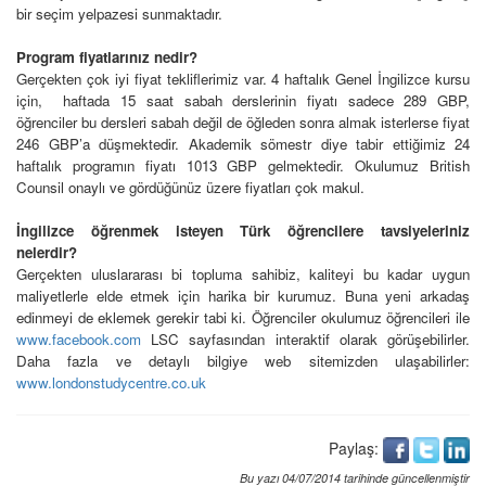
bir seçim yelpazesi sunmaktadır.
Program fiyatlarınız nedir?
Gerçekten çok iyi fiyat tekliflerimiz var. 4 haftalık Genel İngilizce kursu
için,
haftada 15 saat sabah derslerinin fiyatı sadece 289 GBP,
öğrenciler bu dersleri sabah değil de öğleden sonra almak isterlerse fiyat
246 GBP’a düşmektedir. Akademik sömestr diye tabir ettiğimiz 24
haftalık programın fiyatı 1013 GBP gelmektedir. Okulumuz British
Counsil onaylı ve gördüğünüz üzere fiyatları çok makul.
İngilizce öğrenmek isteyen Türk öğrencilere tavsiyeleriniz
nelerdir?
Gerçekten uluslararası bi topluma sahibiz, kaliteyi bu kadar uygun
maliyetlerle elde etmek için harika bir kurumuz. Buna yeni arkadaş
edinmeyi de eklemek gerekir tabi ki. Öğrenciler okulumuz öğrencileri ile
www.facebook.com
LSC sayfasından interaktif olarak görüşebilirler.
Daha fazla ve detaylı bilgiye web sitemizden ulaşabilirler:
www.londonstudycentre.co.uk
Paylaş:
Bu yazı 04/07/2014 tarihinde güncellenmiştir