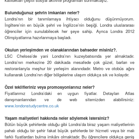
katıldıkları çeşitli sosyal aktivite programları sunmaktayız.
Bulunduğunuz şehrin imkanları neler?
Londra’nın bir tanımlamaya ihtiyacı olduğunu düşünmüyorum.
İngiltere’nin en büyük şehri ve İngilizce’nin beşiği. Londra uluslararası
öğrenciler için sunulabilecek her şeye sahip. Ayrıca Londra 2012
Olimpiyatlarına hazırlanmaya başladı.
Okulun yerleşimden ve olanaklarından bahseder misiniz?.
LSC Chelsea’de yani Londra’nın kuzeybatısında yer almaktadır.
Londra’nın merkezine 20 dakikada mesafede çok güzel, barları ve
restoranlarıyla meşhur bir yerleşim alanındadır. Metro ve otobüs ağını
kullanarak Londra’nın diğer bölgelerine ulaşım oldukça sık ve kolaydır.
Özel teklifleriniz veya promosyonlarınız neler?
Fiyatlarımız Londra’daki en uygun fiyatlar. Detayları Atlas
danışmanlarından ve de web sitemizden alabilirsiniz:
www.londonstudycentre.co.uk
Yaşam maliyetleri hakkında neler söylemek istersiniz?
Bütün büyük şehirlerde olduğu gibi Londra’da biraz yaşam maliyetlerinin
pahalı olduğu bir şehir fakat büyük şehirlerde bir hizmeti veya bir malı
farklı fiyatlardan bulma imkânı olmaktadır. Bu öğrencilere oldukça geniş