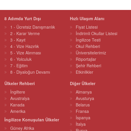
8 Adımda Yurt Dışı
Hızlı Ulaşım Alanı
1 - Ücretsiz Danışmanlık
Fiyat Listesi
2 - Karar Verme
İndirimli Okullar Listesi
3 - Kayıt
İngilizce Testi
4 - Vize Hazırlık
Okul Rehberi
5 - Vize Alınması
Üniversitelerimiz
6 - Yolculuk
Röportajlar
7 - Eğitim
Şehir Rehberi
8 - Diyaloğun Devamı
Etkinlikler
Ülkeler Rehberi
Diğer Ülkeler
İngiltere
Almanya
Avustralya
Avusturya
Kanada
Belarus
Amerika
Fransa
İspanya
İngilizce Konuşulan Ülkeler
İtalya
Güney Afrika
Rusya