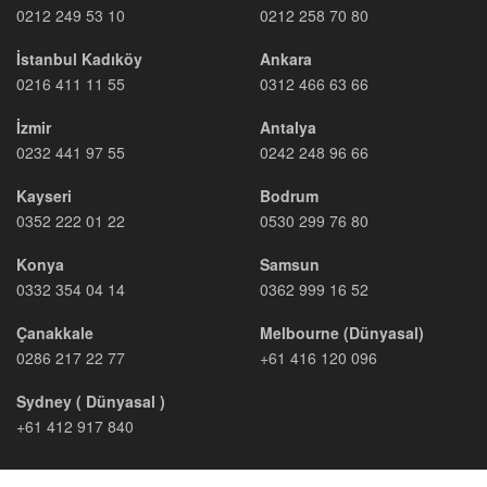
0212 249 53 10
0212 258 70 80
İstanbul Kadıköy
Ankara
0216 411 11 55
0312 466 63 66
İzmir
Antalya
0232 441 97 55
0242 248 96 66
Kayseri
Bodrum
0352 222 01 22
0530 299 76 80
Konya
Samsun
0332 354 04 14
0362 999 16 52
Çanakkale
Melbourne (Dünyasal)
0286 217 22 77
+61 416 120 096
Sydney ( Dünyasal )
+61 412 917 840