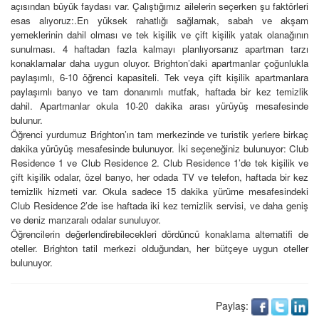
açısından büyük faydası var. Çalıştığımız ailelerin seçerken şu faktörleri
esas alıyoruz:.En yüksek rahatlığı sağlamak, sabah ve akşam
yemeklerinin dahil olması ve tek kişilik ve çift kişilik yatak olanağının
sunulması. 4 haftadan fazla kalmayı planlıyorsanız apartman tarzı
konaklamalar daha uygun oluyor. Brighton’daki apartmanlar çoğunlukla
paylaşımlı, 6-10 öğrenci kapasiteli. Tek veya çift kişilik apartmanlara
paylaşımlı banyo ve tam donanımlı mutfak, haftada bir kez temizlik
dahil. Apartmanlar okula 10-20 dakika arası yürüyüş mesafesinde
bulunur.
Öğrenci yurdumuz
Brighton
’ın tam merkezinde ve turistik yerlere birkaç
dakika yürüyüş mesafesinde bulunuyor. İki seçeneğiniz bulunuyor: Club
Residence 1 ve Club Residence 2. Club Residence 1’de tek kişilik ve
çift kişilik odalar, özel banyo, her odada TV ve telefon, haftada bir kez
temizlik hizmeti var. Okula sadece 15 dakika yürüme mesafesindeki
Club Residence 2’de ise haftada iki kez temizlik servisi, ve daha geniş
ve deniz manzaralı odalar sunuluyor.
Öğrencilerin değerlendirebilecekleri dördüncü konaklama alternatifi de
oteller.
Brighton
tatil merkezi olduğundan, her bütçeye uygun oteller
bulunuyor.
Paylaş: