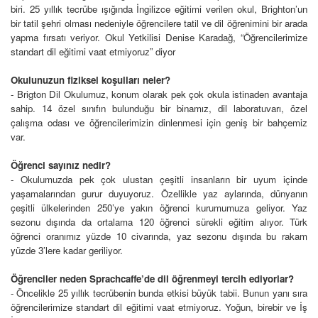
biri. 25 yıllık tecrübe ışığında İngilizce eğitimi verilen okul, Brighton’un
bir tatil şehri olması nedeniyle öğrencilere tatil ve dil öğrenimini bir arada
yapma fırsatı veriyor. Okul Yetkilisi Denise Karadağ, “Öğrencilerimize
standart dil eğitimi vaat etmiyoruz” diyor
Okulunuzun fiziksel koşulları neler?
- Brigton Dil Okulumuz, konum olarak pek çok okula istinaden avantaja
sahip. 14 özel sınıfın bulunduğu bir binamız, dil laboratuvarı, özel
çalışma odası ve öğrencilerimizin dinlenmesi için geniş bir bahçemiz
var.
Öğrenci sayınız nedir?
- Okulumuzda pek çok ulustan çeşitli insanların bir uyum içinde
yaşamalarından gurur duyuyoruz. Özellikle yaz aylarında, dünyanın
çeşitli ülkelerinden 250’ye yakın öğrenci kurumumuza geliyor. Yaz
sezonu dışında da ortalama 120 öğrenci sürekli eğitim alıyor. Türk
öğrenci oranımız yüzde 10 civarında, yaz sezonu dışında bu rakam
yüzde 3’lere kadar geriliyor.
Öğrenciler neden Sprachcaffe’de dil öğrenmeyi tercih ediyorlar?
- Öncelikle 25 yıllık tecrübenin bunda etkisi büyük tabii. Bunun yanı sıra
öğrencilerimize standart dil eğitimi vaat etmiyoruz. Yoğun, birebir ve İş