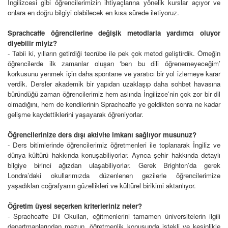
İngilizcesi gibi öğrencilerimizin ihtiyaçlarına yönelik kurslar açıyor ve
onlara en doğru bilgiyi olabilecek en kısa sürede iletiyoruz.
Sprachcaffe öğrencilerine değişik metodlarla yardımcı oluyor
diyebilir miyiz?
- Tabii ki, yılların getirdiği tecrübe ile pek çok metod geliştirdik. Örneğin
öğrencilerde ilk zamanlar oluşan ‘ben bu dili öğrenemeyeceğim’
korkusunu yenmek için daha spontane ve yaratıcı bir yol izlemeye karar
verdik. Dersler akademik bir yapıdan uzaklaşıp daha sohbet havasına
büründüğü zaman öğrencilerimiz hem aslında İngilizce’nin çok zor bir dil
olmadığını, hem de kendilerinin Sprachcaffe ye geldikten sonra ne kadar
gelişme kaydettiklerini yaşayarak öğreniyorlar.
Öğrencilerinize ders dışı aktivite imkanı sağlıyor musunuz?
- Ders bitimlerinde öğrencilerimiz öğretmenleri ile toplanarak İngiliz ve
dünya kültürü hakkında konuşabiliyorlar. Ayrıca şehir hakkında detaylı
bilgiye birinci ağızdan ulaşabiliyorlar. Gerek Brighton’da gerek
Londra’daki okullarımızda düzenlenen gezilerle öğrencilerimize
yaşadıkları coğrafyanın güzellikleri ve kültürel birikimi aktarılıyor.
Öğretim üyesi seçerken kriterleriniz neler?
- Sprachcaffe Dil Okulları, eğitmenlerini tamamen üniversitelerin ilgili
departmanlarından mezun, öğretmenlik konusunda istekli ve kesinlikle