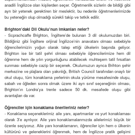
anadili İngilizce olan kişilerden seçer. Öğretmenlik sizlerin de bildiği gibi
ayrı bir yetenek gerektiren bir meslektir, bu nedenle öğretmenlerimizde
bu yeteneğin olup olmadığı sürekli takip ve tetkik edilir.
Brighton’daki Dil Okulu’nun imkanları neler?
- Scprachcaffe Brighton, İngiltere’de bulunan 3 dil okulumuzdan biri.
Bildiğiniz gibi İngiltere orijinal İngilizce’nin anavatanı olması sebebiyle
öğrencilerimizin yoğun olarak talep ettiği ülkelerin başında geliyor.
Brighton ise bir tatil şehri olması sebebiyle öğrencilerimize hem dil
öğrenme hem de yılın yorgunluğunu atabilecek muhteşem tatil fırsatları
sunması sebebiyle cazip bir seçenek. Okulumuzun ayrıca Brihton şehir
merkezine ve plajlara olan yakınlığı,
British Council tarafından onaylı bir
okul oluşu, tüm konaklama yerlerinin okula yürüme mesafesinde oluşu,
sabah ve öğleden sonra olmak üzere iki ayrı sınıf seçeneğinin olması,
Brighton’ın Londra’ya trenle sadece 50 dk. mesafede oluşu gibi
avantajları da var.
Öğrenciler için konaklama önerileriniz neler?
- Konaklama seçeneklerimiz aile yanı, apartmanlar ve yurt konaklaması
olarak 3’e ayrılıyor. Aile yanı konaklamalarımızda ailelerimizi büyük bir
özenle seçiyoruz. Aile yanı konaklamanın, öğrenciler için hem o ülkenin
kültürünü ve geleneklerini öğrenmek, hem de İngilizce pratik gelişimi