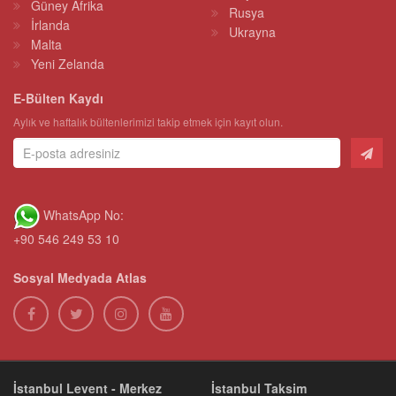
Güney Afrika
Rusya
İrlanda
Ukrayna
Malta
Yeni Zelanda
E-Bülten Kaydı
Aylık ve haftalık bültenlerimizi takip etmek için kayıt olun.
WhatsApp No:
+90 546 249 53 10
Sosyal Medyada Atlas
İstanbul Levent - Merkez
İstanbul Taksim