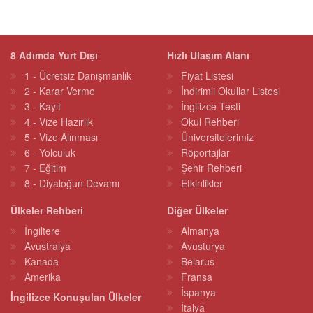
8 Adımda Yurt Dışı
Hızlı Ulaşım Alanı
1 - Ücretsiz Danışmanlık
Fiyat Listesi
2 - Karar Verme
İndirimli Okullar Listesi
3 - Kayıt
İngilizce Testi
4 - Vize Hazırlık
Okul Rehberi
5 - Vize Alınması
Üniversitelerimiz
6 - Yolculuk
Röportajlar
7 - Eğitim
Şehir Rehberi
8 - Diyaloğun Devamı
Etkinlikler
Ülkeler Rehberi
Diğer Ülkeler
İngiltere
Almanya
Avustralya
Avusturya
Kanada
Belarus
Amerika
Fransa
İspanya
İngilizce Konuşulan Ülkeler
İtalya