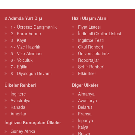
8 Adımda Yurt Dışı
Hızlı Ulaşım Alanı
1 - Ücretsiz Danışmanlık
Fiyat Listesi
2 - Karar Verme
İndirimli Okullar Listesi
3 - Kayıt
İngilizce Testi
4 - Vize Hazırlık
Okul Rehberi
5 - Vize Alınması
Üniversitelerimiz
6 - Yolculuk
Röportajlar
7 - Eğitim
Şehir Rehberi
8 - Diyaloğun Devamı
Etkinlikler
Ülkeler Rehberi
Diğer Ülkeler
İngiltere
Almanya
Avustralya
Avusturya
Kanada
Belarus
Amerika
Fransa
İspanya
İngilizce Konuşulan Ülkeler
İtalya
Güney Afrika
Rusya