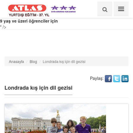
Bu kış Londra’yı ziyaret edin hem de haftalık £365’dan başlayan
fiyatlarla !
Eylül 2014'ten Mayıs 2015'e kadar
YURTDIŞI EĞİTİM - 37. YIL
9 yaş ve üzeri öğrenciler için
" />
Anasayfa
Blog
Londrada kış için dil gezisi
Paylaş:
Londrada kış için dil gezisi