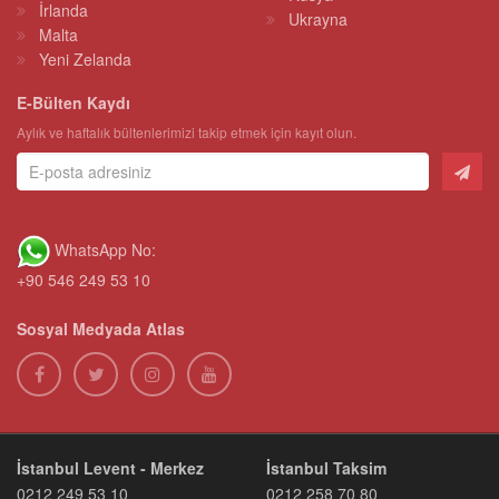
İrlanda
Ukrayna
Malta
Yeni Zelanda
E-Bülten Kaydı
Aylık ve haftalık bültenlerimizi takip etmek için kayıt olun.
WhatsApp No:
+90 546 249 53 10
Sosyal Medyada Atlas
İstanbul Levent - Merkez
İstanbul Taksim
0212 249 53 10
0212 258 70 80