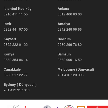
İstanbul Kadıköy
Ankara
0216 411 11 55
0312 466 63 66
İzmir
Antalya
0232 441 97 55
0242 248 96 66
Kayseri
Bodrum
0352 222 01 22
0530 299 76 80
Konya
Samsun
0332 354 04 14
0362 999 16 52
Çanakkale
Melbourne (Dünyasal)
0286 217 22 77
+61 416 120 096
Sydney ( Dünyasal )
+61 412 917 840