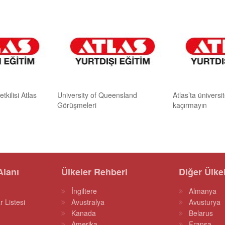
tkilisi Atlas
University of Queensland
Atlas’ta üniversi
Görüşmeleri
kaçırmayın
Alanı
Ülkeler Rehberi
Diğer Ülke
İngiltere
Almanya
r Listesi
Avustralya
Avusturya
Kanada
Belarus
Amerika
Fransa