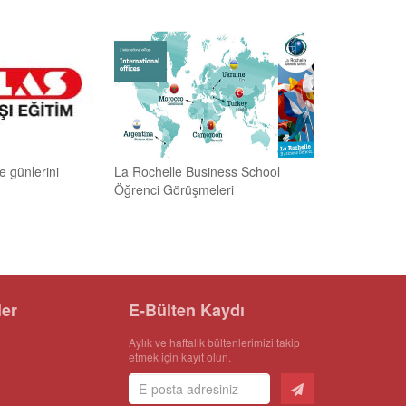
te günlerini
La Rochelle Business School
Öğrenci Görüşmeleri
ler
E-Bülten Kaydı
Aylık ve haftalık bültenlerimizi takip
etmek için kayıt olun.