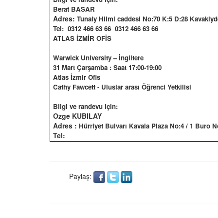
Berat BASAR
Adres:
Tunaly Hilmi caddesi No:70 K:5 D:28 Kavakl
Tel:
0312 466 63 66
0312 466 63 66
ATLAS İZMİR OFİS
Warwick University – İngiltere
31 Mart Çarşamba : Saat 17:00-19:00
Atlas İzmir Ofis
Cathy Fawcett -
Uluslar arası Öğrenci Yetkilisi
Bilgi ve randevu için:
Ozge KUBILAY
Adres :
Hürriyet Bulvarı Kavala Plaza
No:4 / 1 Buro N
Tel:
Paylaş: