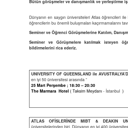
Bütün görüşmeler ve danışmanlık ve yerleştirme iş
Dünyanın en saygın üniversiteleri Atlas öğrencileri ile
öğrencilerin bu önemli buluşmaları kaçırmamalarını tav
Seminer ve Öğrenci Görüşmelerine Katılım, Danışman
Seminer ve Görüşmelere katılmak isteyen öğre
bildirmelerini rica ederiz.
UNIVERSITY OF QUEENSLAND ile AVUSTRALYA’D
en iyi 50 üniversitesi arasında ”
25 Mart Perşembe ; 18:30 – 20:30
The Marmara
Hotel
( Taksim Meydanı
- İstanbul
)
ATLAS OFİSLERİNDE MIBT & DEAKIN UN
üniversitelerinden biri, Dünyanın en iyi 400 üniversite