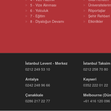
5 - Vize Alınması
Üniversitelerim
6 - Yolculuk
Röportajlar
7 - Eğitim
Şehir Rehberi
8 - Diyaloğun Devamı
Etkinlikler
İstanbul Levent - Merkez
İstanbul Taksim
0212 249 53 10
0212 258 70 80
Antalya
Kayseri
0242 248 96 66
0352 222 01 22
Çanakkale
Melbourne (Dün
0286 217 22 77
+61 416 120 096