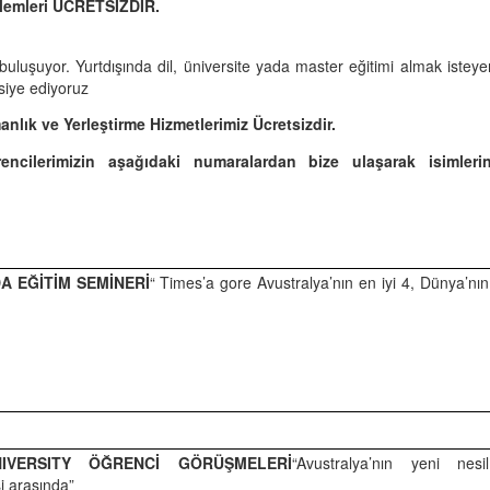
lemleri
ÜCRETSİZDİR.
 buluşuyor. Yurtdışında dil, üniversite yada master eğitimi almak isteye
siye ediyoruz
lık ve Yerleştirme Hizmetlerimiz Ücretsizdir.
ncilerimizin aşağıdaki numaralardan bize ulaşarak isimlerin
A EĞİTİM SEMİNERİ
“ Times’a gore Avustralya’nın en iyi 4, Dünya’nın
IVERSITY ÖĞRENCİ GÖRÜŞMELERİ
“Avustralya’nın yeni nesil
si arasında”