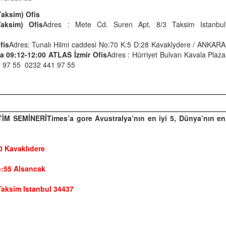
Taksim) Ofis
aksim) Ofis
Adres : Mete Cd. Suren Apt. 8/3 Taksim Istanbul
fis
Adres:
Tunalı Hilmi caddesi No:70 K:5 D:28 Kavaklydere / ANKARA
 09:12-12:00 ATLAS İzmir Ofis
Adres : Hürriyet Bulvarı Kavala Plaza
 97 55
0232 441 97 55
TİM SEMİNERİ
Times’a gore Avustralya’nın en iyi 5, Dünya’nın en
 Kavaklıdere
:55 Alsancak
ksim Istanbul 34437