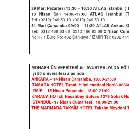
29 Mart Pazartesi 13:30 – 16:30 ATLAS İstanbul ( 
13 Nisan Salı 14:00-17:00 ATLAS İstanbul (T
Tel:
(0212) 249 53 10
(0212) 249 53 10
31 Mart Çarşamba 09:00 – 11:30 ATLAS Ankara O
Tel:
0312 466 63 66
0312 466 63 66
2 Nisan Cuma
No:4 / 1 Buro No: 402 Çankaya / İZMİR Tel:
0232 441
MONASH ÜNİVERSİTESİ ile AVUSTRALYA’DA EĞİ
iyi 50 üniversitesi arasında
ANKARA
– 14 Nisan Çarşamba, 18:00-21:00
RAMADA HOTEL Tunalı Hilmi caddesi No:66 06660
İZMİR
– 15 Nisan Perşembe, 18:00-21:00
KARACA HOTEL Necatibey Bulvarı 1379 Sokak No
İSTANBUL
- 17 Nisan Cumartesi , 18:00-21:00
THE MARMARA TAKSİM HOTEL Taksim Meydani Ta