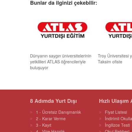
Bunlar da ilginizi çekebilir:
Dünyanın saygın üniversitelerinin
Troy Üniversitesi ye
yetkilileri ATLAS öğrencileriyle
Taksim ofiste
buluşuyor
8 Adımda Yurt Dışı
Hızlı Ulaşım 
1 - Ücretsiz Danışmanlık
Fiyat Listesi
2 - Karar Verme
İndirimli Okulla
3 - Kayıt
İngilizce Testi
4 - Vize Hazırlık
Okul Rehberi