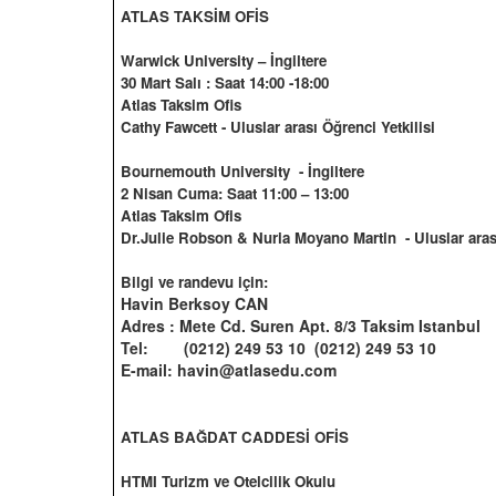
ATLAS TAKSİM OFİS
Warwick University – İngiltere
30 Mart Salı : Saat 14:00 -18:00
Atlas Taksim Ofis
Cathy Fawcett -
Uluslar arası Öğrenci Yetkilisi
Bournemouth University
- İngiltere
2 Nisan Cuma: Saat 11:00 – 13:00
Atlas Taksim Ofis
Dr.Julie Robson & Nuria Moyano Martin
- Uluslar aras
Bilgi ve randevu için:
Havin Berksoy CAN
Adres : Mete Cd. Suren Apt. 8/3 Taksim Istanbul
Tel:
(0212) 249 53 10
(0212) 249 53 10
E-mail: havin@atlasedu.com
ATLAS BAĞDAT CADDESİ OFİS
HTMI Turizm ve Otelcilik Okulu