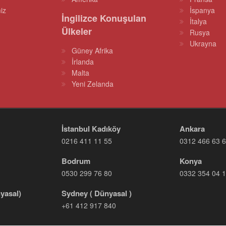
iz
İspanya
İngilizce Konuşulan
İtalya
Ülkeler
Rusya
Ukrayna
Güney Afrika
İrlanda
Malta
Yeni Zelanda
İstanbul Kadıköy
Ankara
0216 411 11 55
0312 466 63 
Bodrum
Konya
0530 299 76 80
0332 354 04 
yasal)
Sydney ( Dünyasal )
+61 412 917 840