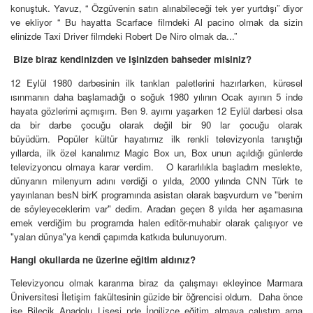
konuştuk.
Yavuz, “ Özgüvenin satın alınabileceği tek yer yurtdışı” diyor
ve ekliyor “ Bu hayatta Scarface filmdeki Al pacino olmak da sizin
elinizde Taxi Driver filmdeki Robert De Niro olmak da...”
Bize biraz kendinizden ve işinizden bahseder misiniz?
12 Eylül 1980 darbesinin ilk tankları paletlerini hazırlarken, küresel
ısınmanın daha başlamadığı o soğuk 1980 yılının Ocak ayının 5 inde
hayata gözlerimi açmışım. Ben 9. ayımı yaşarken 12 Eylül darbesi olsa
da bir darbe çocuğu olarak değil bir 90 lar çocuğu olarak
büyüdüm. Popüler kültür hayatımız ilk renkli televizyonla tanıştığı
yıllarda, ilk özel kanalımız Magic Box un, Box unun açıldığı günlerde
televizyoncu olmaya karar verdim.
O kararlılıkla başladım meslekte,
dünyanın milenyum adını verdiği o yılda, 2000 yılında CNN Türk te
yayınlanan besN birK programında asistan olarak başvurdum ve "benim
de söyleyeceklerim var" dedim. Aradan geçen 8 yılda her aşamasına
emek verdiğim bu programda halen editör-muhabir olarak çalışıyor ve
"yalan dünya"ya kendi çapımda katkıda bulunuyorum.
Hangi okullarda ne üzerine eğitim aldınız?
Televizyoncu olmak kararıma biraz da çalışmayı ekleyince Marmara
Üniversitesi İletişim fakültesinin güzide bir öğrencisi oldum. Daha önce
ise Bilecik Anadolu Lisesi nde İngilizce eğitim almaya çalıştım ama