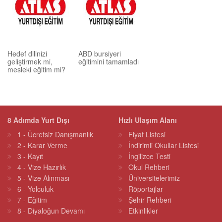
Hedef dilinizi
ABD bursiyeri
geliştirmek mi,
eğitimini tamamladı
mesleki eğitim mi?
8 Adımda Yurt Dışı
Hızlı Ulaşım Alanı
1 - Ücretsiz Danışmanlık
Fiyat Listesi
2 - Karar Verme
İndirimli Okullar Listesi
3 - Kayıt
İngilizce Testi
4 - Vize Hazırlık
Okul Rehberi
5 - Vize Alınması
Üniversitelerimiz
6 - Yolculuk
Röportajlar
7 - Eğitim
Şehir Rehberi
8 - Diyaloğun Devamı
Etkinlikler