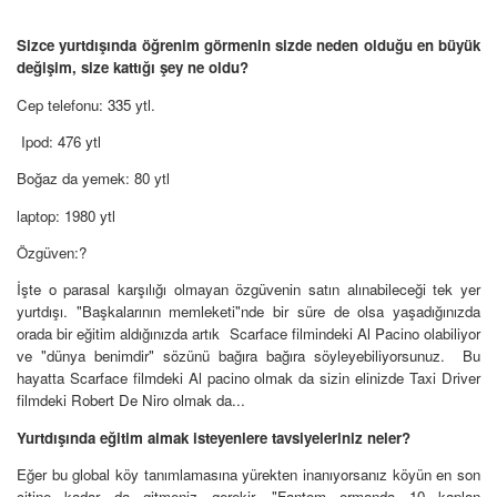
Sizce yurtdışında öğrenim görmenin sizde neden olduğu en büyük
değişim, size kattığı şey ne oldu?
Cep telefonu: 335 ytl.
Ipod: 476 ytl
Boğaz da yemek: 80 ytl
laptop: 1980 ytl
Özgüven:?
İşte o parasal karşılığı olmayan özgüvenin satın alınabileceği tek yer
yurtdışı. "Başkalarının memleketi"nde bir süre de olsa yaşadığınızda
orada bir eğitim aldığınızda artık Scarface filmindeki Al Pacino olabiliyor
ve "dünya benimdir" sözünü bağıra bağıra söyleyebiliyorsunuz. Bu
hayatta Scarface filmdeki Al pacino olmak da sizin elinizde Taxi Driver
filmdeki Robert De Niro olmak da...
Yurtdışında eğitim almak isteyenlere tavsiyeleriniz neler?
Eğer bu global köy tanımlamasına yürekten inanıyorsanız köyün en son
çitine kadar da gitmeniz gerekir. "Fantom ormanda 10 kaplan