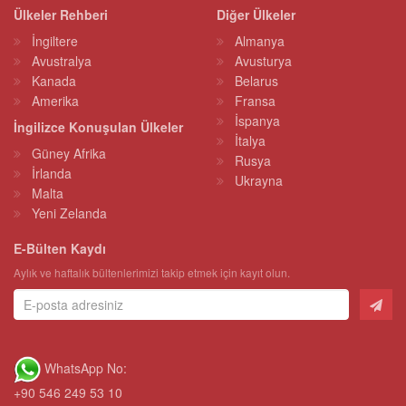
Ülkeler Rehberi
Diğer Ülkeler
İngiltere
Almanya
Avustralya
Avusturya
Kanada
Belarus
Amerika
Fransa
İspanya
İngilizce Konuşulan Ülkeler
İtalya
Güney Afrika
Rusya
İrlanda
Ukrayna
Malta
Yeni Zelanda
E-Bülten Kaydı
Aylık ve haftalık bültenlerimizi takip etmek için kayıt olun.
WhatsApp No:
+90 546 249 53 10