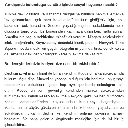
Yurtdışında bulunduğunuz süre içinde sosyal hayatınız nasıldı?
Türkiye deki çalışma ve kazanma dengesine bakınca hepimiz Amerika
"az çalışaraktan çok para kazananlar" sınıfına girdiğimiz için, çok
kazandım çok harcadım. Geceleri yaşadığım şehrin sokaklarında neler
olduğuna tanık olup, bir köşesinden katılmaya çalışırken, hafta sonları
Amerika nın başka şehirlerine misafir oluyordum. Niagara şelalesindeki
ıslak fotoğrafımla, Beyaz saray önündeki klasik pozum, Newyork Tıme
Square meydanındaki en şaşalı fotoğrafımın yanında biraz sönük kalsa
da, Amerika daki her bir fotoğraf karesini aklıma da kazıdım.
Bu deneyimlerinizin kariyerinize nasıl bir etkisi oldu?
Geçtiğimiz yıl iş için İsrail de bir an kendimi Kudüs ün arka sokaklarında
buldum. Aşırı dinci Museviler yabancı olduğum için benimle konuşmayı
reddederken, sokakların içinde hep aynı çemberde dolaştığımı fark
ettim. Kudüs un bu güvenliği kendinden menkul sokaklarından
kurtulmaktan umudu keserken aklıma Newyork geldi. Ve ben o "modern
zaman cehennemi"nden kaybolmadan kurtulmayı başardıysam,
Manhattan ın büyük gökdelenleri arasında ezilmeden yaşadıysam bu
sokaklardan çıkarım dedim ve kendimi ağlama duvarına atmayı
başardım. Ve bana gelen o özgüvenle mesleğim için de iyi bir iş
çıkarabildim...