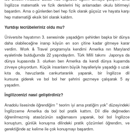
İngilizce matematik ve fizik derslerini hiç anlamadan okulu bitirmeyi
başardım. Ama o günlerden beri hep fizik olarak güçsüz ve hayata karşı
hep matematiği eksik biri olarak kaldım.
Yurtdışı tecrübeleriniz oldu mu?
Üniversite hayatımın 3. senesinde yaşadığım şehirden başka bir dünya
daha olabileceğine inanıp köyün en son çitine kadar gitmeye karar
verdim. Work & Travel programıyla kendimi Amerika nın Maryland
eyaletinde bulduğumda 22 yaşındaydım. Türk Milli takımı Japonya da
dünya kupasında 3. olurken ben Amerika da kendi dünya kupamda
zirveye çıkıyordum. Küçük insanların büyük hayalleriyle yaşadığı o uzak
kıta da, havuzlarda cankurtaranlık yaparak, bir İngilizce dil
kursuna giderek ve bol bol her şehrini gezmeye çalışarak 5 ay
yaşadım.
İngilizcenizi nasıl geliştirdiniz?
Anadolu lisesinde öğrendiğim " teorim iyi ama pratiğim yok" düzeyindeki
İngilizceme Amerika da bol bol pratik kattım. Dil dile değmeden
öğrenilmezmiş atasözünün sağlamasını yaparak, bol bol İngilizce
konuştum, günlük konuşma dilindeki pratik çözümleri öğrendim, ve
gerektiğinde az kelime ile çok konuşmayı başardım.