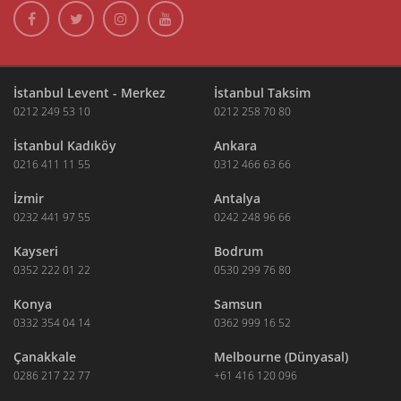
İstanbul Levent - Merkez
İstanbul Taksim
0212 249 53 10
0212 258 70 80
İstanbul Kadıköy
Ankara
0216 411 11 55
0312 466 63 66
İzmir
Antalya
0232 441 97 55
0242 248 96 66
Kayseri
Bodrum
0352 222 01 22
0530 299 76 80
Konya
Samsun
0332 354 04 14
0362 999 16 52
Çanakkale
Melbourne (Dünyasal)
0286 217 22 77
+61 416 120 096