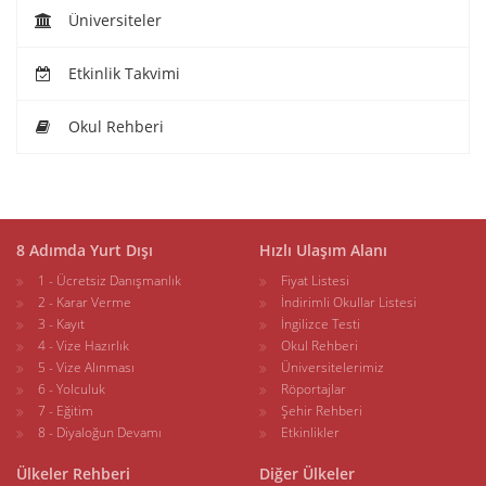
Üniversiteler
Etkinlik Takvimi
Okul Rehberi
8 Adımda Yurt Dışı
Hızlı Ulaşım Alanı
1 - Ücretsiz Danışmanlık
Fiyat Listesi
2 - Karar Verme
İndirimli Okullar Listesi
3 - Kayıt
İngilizce Testi
4 - Vize Hazırlık
Okul Rehberi
5 - Vize Alınması
Üniversitelerimiz
6 - Yolculuk
Röportajlar
7 - Eğitim
Şehir Rehberi
8 - Diyaloğun Devamı
Etkinlikler
Ülkeler Rehberi
Diğer Ülkeler