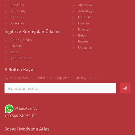
İngiltere
Almanya
Avustralya
Avusturya
Kanada
Belarus
Amerika
Fransa
İspanya
İngilizce Konuşulan Ülkeler
İtalya
Güney Afrika
Rusya
İrlanda
Ukrayna
Malta
Yeni Zelanda
E-Bülten Kaydı
Aylık ve haftalık bültenlerimizi takip etmek için kayıt olun.
WhatsApp No:
+90 546 249 53 10
Sosyal Medyada Atlas