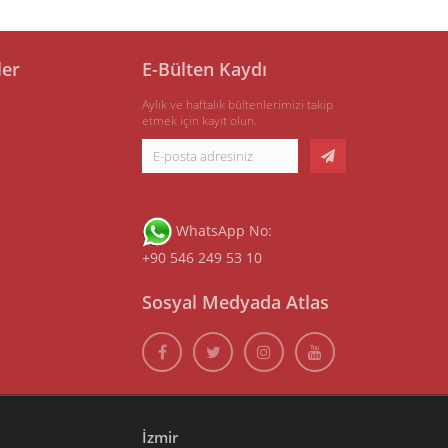
ler
E-Bülten Kaydı
Aylık ve haftalık bültenlerimizi takip
etmek için kayıt olun.
WhatsApp No:
+90 546 249 53 10
Sosyal Medyada Atlas
İzmir