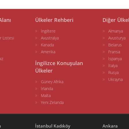
Alanı
Ülkeler Rehberi
Diğer Ülke
İngiltere
Almanya
r Listesi
Avustralya
Avusturya
Kanada
Belarus
Amerika
Fransa
iz
İspanya
İngilizce Konuşulan
İtalya
Ülkeler
Rusya
Ukrayna
Güney Afrika
İrlanda
Malta
Yeni Zelanda
m
İstanbul Kadıköy
Ankara