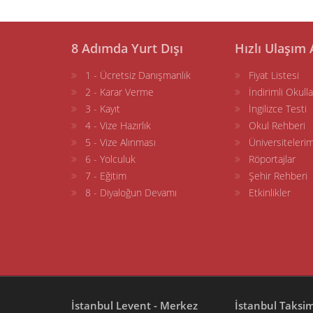
8 Adımda Yurt Dışı
Hızlı Ulaşım 
1 - Ücretsiz Danışmanlık
Fiyat Listesi
2 - Karar Verme
İndirimli Okulla
3 - Kayıt
İngilizce Testi
4 - Vize Hazırlık
Okul Rehberi
5 - Vize Alınması
Üniversitelerim
6 - Yolculuk
Röportajlar
7 - Eğitim
Şehir Rehberi
8 - Diyaloğun Devamı
Etkinlikler
İstanbul Levent - Merkez
İstanbul Taksi