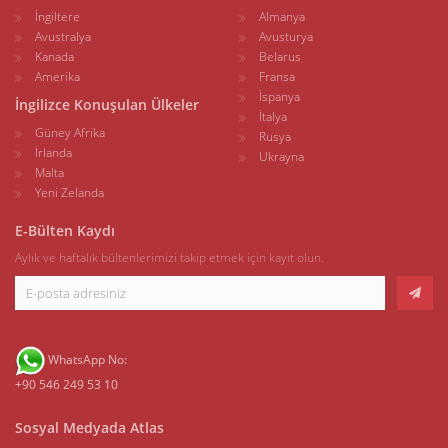
İngiltere
Almanya
Avustralya
Avusturya
Kanada
Belarus
Amerika
Fransa
İspanya
İngilizce Konuşulan Ülkeler
İtalya
Güney Afrika
Rusya
İrlanda
Ukrayna
Malta
Yeni Zelanda
E-Bülten Kaydı
Aylık ve haftalık bültenlerimizi takip etmek için kayıt olun.
WhatsApp No:
+90 546 249 53 10
Sosyal Medyada Atlas