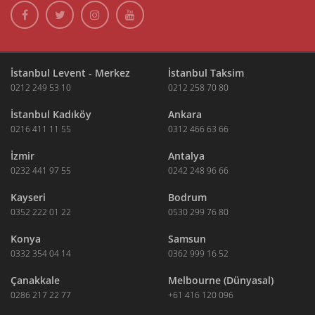
İstanbul Levent - Merkez
İstanbul Taksim
0212 249 53 10
0212 258 70 80
İstanbul Kadıköy
Ankara
0216 411 11 55
0312 466 63 66
İzmir
Antalya
0232 441 97 55
0242 248 96 66
Kayseri
Bodrum
0352 222 01 22
0530 299 76 80
Konya
Samsun
0332 354 04 14
0362 999 16 52
Çanakkale
Melbourne (Dünyasal)
0286 217 22 77
+61 416 120 096