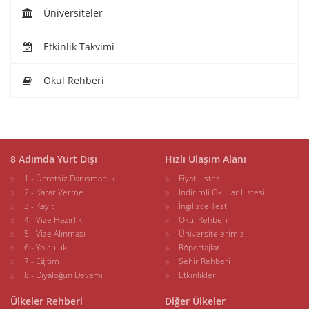
Üniversiteler
Etkinlik Takvimi
Okul Rehberi
8 Adımda Yurt Dışı
Hızlı Ulaşım Alanı
1 - Ücretsiz Danışmanlık
Fiyat Listesi
2 - Karar Verme
İndirimli Okullar Listesi
3 - Kayıt
İngilizce Testi
4 - Vize Hazırlık
Okul Rehberi
5 - Vize Alınması
Üniversitelerimiz
6 - Yolculuk
Röportajlar
7 - Eğitim
Şehir Rehberi
8 - Diyaloğun Devamı
Etkinlikler
Ülkeler Rehberi
Diğer Ülkeler