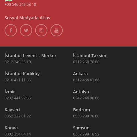
+90 546 249 53 10
Sosyal Medyada Atlas
İstanbul Levent - Merkez
İstanbul Taksim
0212 249 53 10
0212 258 70 80
İstanbul Kadıköy
Ankara
0216 411 11 55
0312 466 63 66
İzmir
Antalya
0232 441 97 55
0242 248 96 66
Kayseri
Bodrum
0352 222 01 22
0530 299 76 80
Konya
Samsun
0332 354 04 14
0362 999 16 52