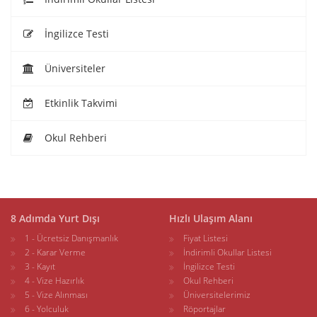
İngilizce Testi
Üniversiteler
Etkinlik Takvimi
Okul Rehberi
8 Adımda Yurt Dışı
Hızlı Ulaşım Alanı
1 - Ücretsiz Danışmanlık
Fiyat Listesi
2 - Karar Verme
İndirimli Okullar Listesi
3 - Kayıt
İngilizce Testi
4 - Vize Hazırlık
Okul Rehberi
5 - Vize Alınması
Üniversitelerimiz
6 - Yolculuk
Röportajlar