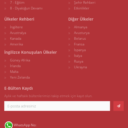
7 - Eğitim
Şehir Rehberi
8 - Diyaloğun Devamı
Etkinlikler
Ülkeler Rehberi
Diğer Ülkeler
İngiltere
Almanya
Avustralya
Avusturya
Kanada
Belarus
Amerika
Fransa
İspanya
İngilizce Konuşulan Ülkeler
İtalya
Güney Afrika
Rusya
İrlanda
Ukrayna
Malta
Yeni Zelanda
E-Bülten Kaydı
Aylık ve haftalık bültenlerimizi takip etmek için kayıt olun.
WhatsApp No: