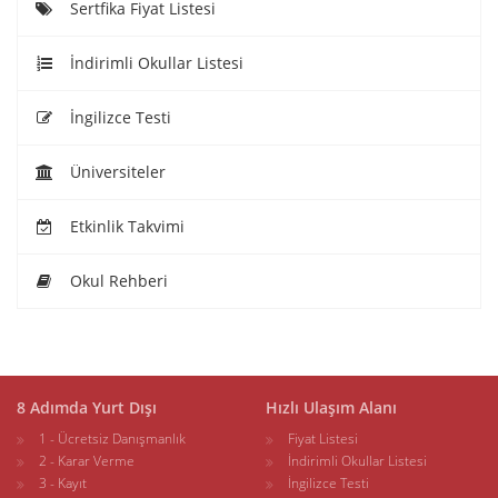
Sertfika Fiyat Listesi
İndirimli Okullar Listesi
İngilizce Testi
Üniversiteler
Etkinlik Takvimi
Okul Rehberi
8 Adımda Yurt Dışı
Hızlı Ulaşım Alanı
1 - Ücretsiz Danışmanlık
Fiyat Listesi
2 - Karar Verme
İndirimli Okullar Listesi
3 - Kayıt
İngilizce Testi