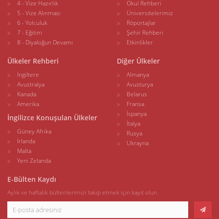
4 - Vize Hazırlık
Okul Rehberi
5 - Vize Alınması
Üniversitelerimiz
6 - Yolculuk
Röportajlar
7 - Eğitim
Şehir Rehberi
8 - Diyaloğun Devamı
Etkinlikler
Ülkeler Rehberi
Diğer Ülkeler
İngiltere
Almanya
Avustralya
Avusturya
Kanada
Belarus
Amerika
Fransa
İspanya
İngilizce Konuşulan Ülkeler
İtalya
Güney Afrika
Rusya
İrlanda
Ukrayna
Malta
Yeni Zelanda
E-Bülten Kaydı
Aylık ve haftalık bültenlerimizi takip etmek için kayıt olun.