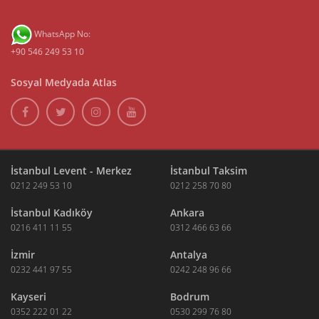
WhatsApp No:
+90 546 249 53 10
Sosyal Medyada Atlas
İstanbul Levent - Merkez
İstanbul Taksim
0212 249 53 10
0212 258 70 80
İstanbul Kadıköy
Ankara
0216 411 11 55
0312 466 63 66
İzmir
Antalya
0232 441 97 55
0242 248 96 66
Kayseri
Bodrum
0352 222 01 22
0530 299 76 80