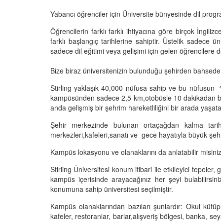
Yabancı öğrenciler için Üniversite bünyesinde dil progr
Öğrencilerin farklı farklı ihtiyacına göre birçok İngi
farklı başlangıç tarihlerine sahiptir. Üstelik sadece
sadece dil eğitimi veya gelişimi için gelen öğrenciler
Bize biraz üniversitenizin bulunduğu şehirden bahsede
Stirling yaklaşık 40,000 nüfusa sahip ve bu nüfusun %
kampüsünden sadece 2,5 km,otobüsle 10 dakikadan bile k
anda gelişmiş bir şehrim hareketliliğini bir arada yaşatab
Şehir merkezinde bulunan ortaçağdan kalma tarihi 
merkezleri,kafeleri,sanatı ve gece hayatıyla büyük şehir 
Kampüs lokasyonu ve olanaklarını da anlatabilir misini
Stirling Üniversitesi konum itibari ile etkileyici tepele
kampüs içerisinde arayacağınız her şeyi bulabilirsini
konumuna sahip üniversitesi seçilmiştir.
Kampüs olanaklarından bazıları şunlardır: Okul kütüph
kafeler, restoranlar, barlar,alışveriş bölgesi, banka, 