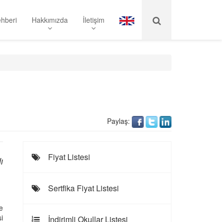
hberi
Hakkımızda
İletişim
Paylaş:
Fiyat Listesi
ı
Sertfika Fiyat Listesi
e
i
İndirimli Okullar Listesi