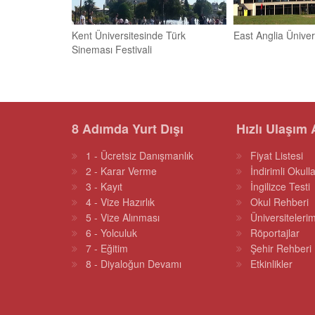
Kent Üniversitesinde Türk
East Anglia Üniver
Sineması Festivali
8 Adımda Yurt Dışı
Hızlı Ulaşım 
1 - Ücretsiz Danışmanlık
Fiyat Listesi
2 - Karar Verme
İndirimli Okulla
3 - Kayıt
İngilizce Testi
4 - Vize Hazırlık
Okul Rehberi
5 - Vize Alınması
Üniversitelerim
6 - Yolculuk
Röportajlar
7 - Eğitim
Şehir Rehberi
8 - Diyaloğun Devamı
Etkinlikler