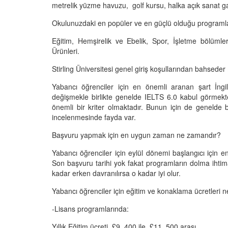
metrelik yüzme havuzu, golf kursu, halka açık sanat ga
Okulunuzdaki en popüler ve en güçlü olduğu programla
Eğitim, Hemşirelik ve Ebelik, Spor, İşletme bölümler
Ürünleri.
Stirling Üniversitesi genel giriş koşullarından bahseder
Yabancı öğrenciler için en önemli aranan şart İngiliz
değişmekle birlikte genelde IELTS 6.0 kabul görmekted
önemli bir kriter olmaktadır. Bunun için de genelde 
incelenmesinde fayda var.
Başvuru yapmak için en uygun zaman ne zamandır?
Yabancı öğrenciler için eylül dönemi başlangıcı için
Son başvuru tarihi yok fakat programların dolma iht
kadar erken davranılırsa o kadar iyi olur.
Yabancı öğrenciler için eğitim ve konaklama ücretleri n
-Lisans programlarında:
Yıllık Eğitim ücreti £9, 400 ile £11, 500 arası