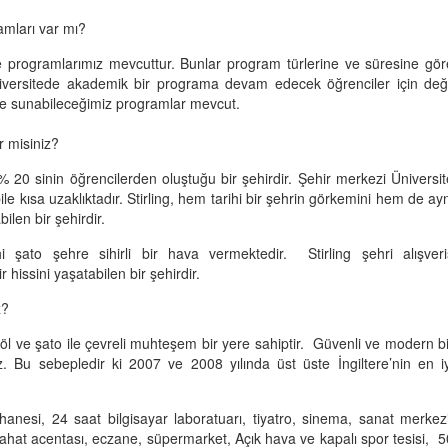
amları var mı?
lizce programlarımız mevcuttur. Bunlar program türlerine ve süresine gör
 üniversitede akademik bir programa devam edecek öğrenciler için deği
e de sunabileceğimiz programlar mevcut.
r misiniz?
 20 sinin öğrencilerden oluştuğu bir şehirdir. Şehir merkezi Üniversit
ısa uzaklıktadır. Stirling, hem tarihi bir şehrin görkemini hem de ayn
ilen bir şehirdir.
şato şehre sihirli bir hava vermektedir. Stirling şehri alışveri
hissini yaşatabilen bir şehirdir.
z?
r, göl ve şato ile çevreli muhteşem bir yere sahiptir. Güvenli ve modern bi
z. Bu sebepledir ki 2007 ve 2008 yılında üst üste İngiltere’nin en iy
anesi, 24 saat bilgisayar laboratuarı, tiyatro, sinema, sanat merkezi
seyahat acentası, eczane, süpermarket, Açık hava ve kapalı spor tesisi, 5