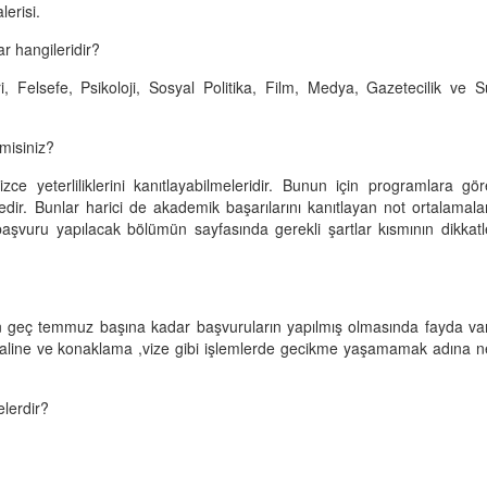
lerisi.
r hangileridir?
i, Felsefe, Psikoloji, Sosyal Politika, Film, Medya, Gazetecilik ve S
 misiniz?
ce yeterliliklerini kanıtlayabilmeleridir. Bunun için programlara gör
ir. Bunlar harici de akademik başarılarını kanıtlayan not ortalamalar
başvuru yapılacak bölümün sayfasında gerekli şartlar kısmının dikkatl
 en geç temmuz başına kadar başvuruların yapılmış olmasında fayda var
imaline ve konaklama ,vize gibi işlemlerde gecikme yaşamamak adına n
elerdir?