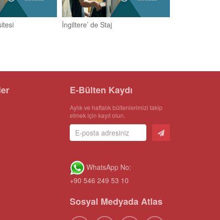
itesi
İngiltere’ de Staj
ler
E-Bülten Kaydı
Aylık ve haftalık bültenlerimizi takip
etmek için kayıt olun.
WhatsApp No:
+90 546 249 53 10
Sosyal Medyada Atlas