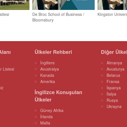
sitesi
De Broc School of Business /
Kingston Univers
Bloomsbury
Alanı
Ülkeler Rehberi
Diğer Ülke
İngiltere
Almanya
r Listesi
Avustralya
Avusturya
Kanada
Belarus
Amerika
Fransa
iz
İspanya
İngilizce Konuşulan
İtalya
Ülkeler
Rusya
Ukrayna
Güney Afrika
İrlanda
Malta