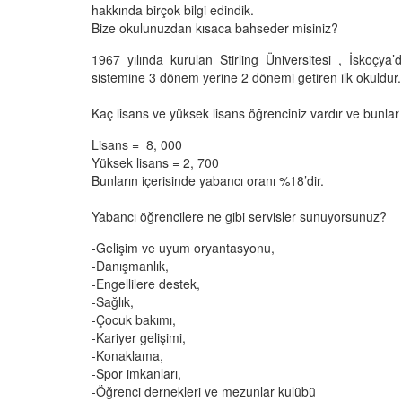
hakkında birçok bilgi edindik.
Bize okulunuzdan kısaca bahseder misiniz?
1967 yılında kurulan Stirling Üniversitesi , İskoçya’
sistemine 3 dönem yerine 2 dönemi getiren ilk okuldur.
Kaç lisans ve yüksek lisans öğrenciniz vardır ve bunlar
Lisans = 8, 000
Yüksek lisans = 2, 700
Bunların içerisinde yabancı oranı %18’dir.
Yabancı öğrencilere ne gibi servisler sunuyorsunuz?
-Gelişim ve uyum oryantasyonu,
-Danışmanlık,
-Engellilere destek,
-Sağlık,
-Çocuk bakımı,
-Kariyer gelişimi,
-Konaklama,
-Spor imkanları,
-Öğrenci dernekleri ve mezunlar kulübü